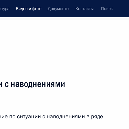
ктура
Видео и фото
Документы
Контакты
Поиск
си
ия, встречи
Встречи со СМИ
июль, 2019
ть следующие материалы
и с наводнениями
Совещание с членами
Правительства
ие по ситуации с наводнениями в ряде