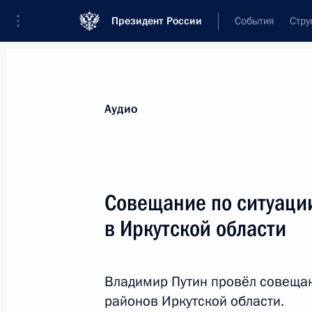
Президент России
События
Стру
Видеозаписи
Фотографии
Аудиозапи
Все материалы
Выступления
Совещан
Аудио
Показа
Совещание по ситуаци
в Иркутской области
Встреча с пострадавшими
от наводнения в Иркутской
Владимир Путин провёл совещан
области
районов Иркутской области.