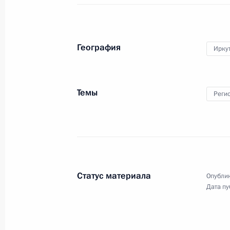
География
Иркут
Темы
Реги
Совещание
по экономическим вопросам
Статус материала
Опублик
10 июля 2019 года
Аудио, 3 мин.
Дата пу
Владимир Путин провёл
совещание, в ходе которого
обсуждалась экономическая