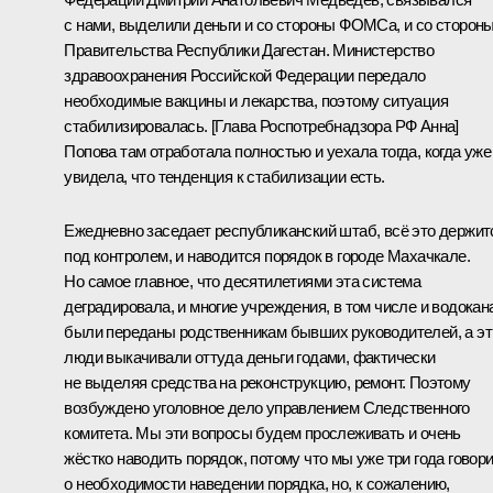
с нами, выделили деньги и со стороны ФОМСа, и со сторон
Правительства Республики Дагестан. Министерство
здравоохранения Российской Федерации передало
необходимые вакцины и лекарства, поэтому ситуация
стабилизировалась. [Глава Роспотребнадзора РФ Анна]
Попова там отработала полностью и уехала тогда, когда уже
увидела, что тенденция к стабилизации есть.
Ежедневно заседает республиканский штаб, всё это держит
под контролем, и наводится порядок в городе Махачкале.
Но самое главное, что десятилетиями эта система
деградировала, и многие учреждения, в том числе и водокан
были переданы родственникам бывших руководителей, а эт
люди выкачивали оттуда деньги годами, фактически
не выделяя средства на реконструкцию, ремонт. Поэтому
возбуждено уголовное дело управлением Следственного
комитета. Мы эти вопросы будем прослеживать и очень
жёстко наводить порядок, потому что мы уже три года говор
о необходимости наведении порядка, но, к сожалению,