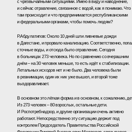
с чрезвычайными ситуациями. Имею в виду и наводнение,
и сейчас отравление, связанное с водой, как я понимаю. Что
там происходит и что предпринимается республиканскими
и федеральными органами, чтобы помочь людям?
Р.Абдулатипов
: Около 10 дней шли ливневые дожди
в Дагестане, и прорвало канализацию. Соответственно, поп
сточные воды, и отсюда было отравление. Сегодня
в больницах 273 человека. Но по сравнению со вчерашним
днём – на 30 человек меньше, то есть идёт к стабилизации.
Летальных исходов нет и не было. Два человека были
в реанимации, один их них уже вышел, и второй тоже
выздоравливает.
В основном это лёгкая форма и в основном, к сожалению, де
Из 273 человек – 80 взрослых, остальные дети.
И Роспотребнадзор, и другие организации очень активно
работают. Непосредственно эту ситуацию держит под
контролем Председатель Правительства Российской
Федерации Дмитрий Анатольевич Медведев, связывался