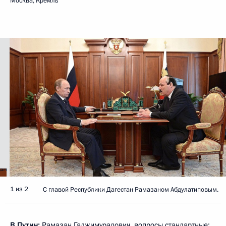
Москва, Кремль
1 из 2
С главой Республики Дагестан Рамазаном Абдулатиповым.
В.Путин:
Рамазан Гаджимурадович, вопросы стандартные: