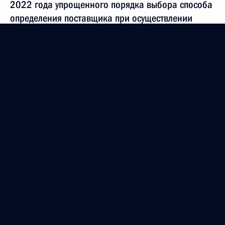
2022 года упрощенного порядка выбора способа
определения поставщика при осуществлении
закупок работ по содержанию автодорог
30 декабря 2020 года, 16:05
Внесены изменения в статью 112 закона
о контрактной системе в сфере закупок товаров,
работ, услуг для обеспечения государственных
и муниципальных нужд
30 декабря 2020 года, 12:30
Внесено изменение в Федеральный
конституционный закон о принятии в Российскую
Федерацию Республики Крым и образовании
в составе Российской Федерации новых