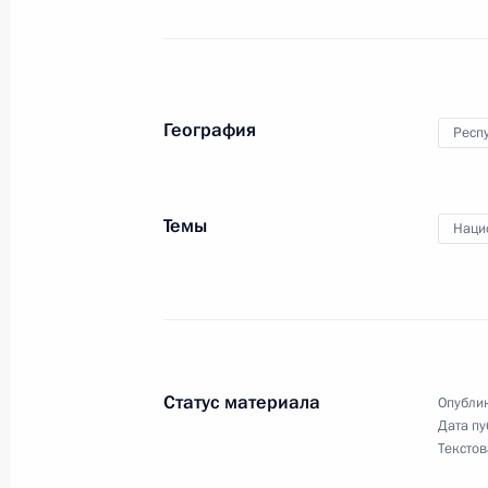
Совещание по вопросам социально
Крыма и Севастополя
География
Респ
17 марта 2023 года, 18:05
Темы
Наци
Внесены изменения в распоряжени
«О дополнительных мерах социаль
военнослужащих и членов их семей
17 февраля 2023 года, 23:05
Статус материала
Опублик
Дата пу
Рабочая поездка Марии Львовой-Б
Текстов
России, Крым и Севастополь