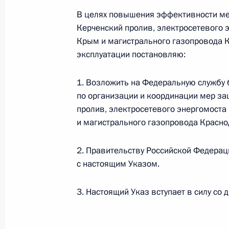
10 июля 2023 года, 12:10
В целях повышения эффективности ме
Керченский пролив, электросетевого 
Крым и магистрального газопровода К
Совещание с членами Правительст
эксплуатации постановляю:
4 июля 2023 года, 16:10
1. Возложить на Федеральную службу
по организации и координации мер за
пролив, электросетевого энергомоста
Встреча с Министром транспорта 
и магистрального газопровода Красно
и главой РЖД Олегом Белозёровы
5 июня 2023 года, 13:50
2. Правительству Российской Федерац
с настоящим Указом.
Видеообращение по случаю открыт
3. Настоящий Указ вступает в силу со 
индустрий в арт-кластере «Таврида
27 мая 2023 года, 21:30