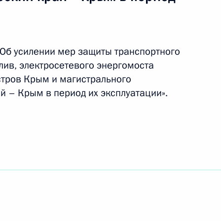
«Об усилении мер защиты транспортного
Крымского моста
лив, электросетевого энергомоста
тров Крым и магистрального
й – Крым в период их эксплуатации».
а Крымском мосту
 в течение которого
инскими организациями
учения лицензии