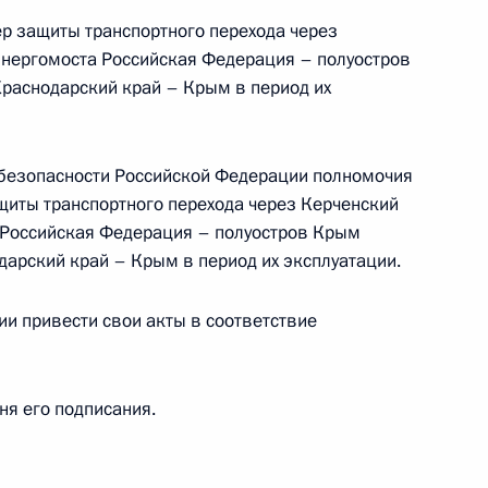
р защиты транспортного перехода через
энергомоста Российская Федерация – полуостров
раснодарский край – Крым в период их
ва
 безопасности Российской Федерации полномочия
щиты транспортного перехода через Керченский
 Российская Федерация – полуостров Крым
Виталием Савельевым
дарский край – Крым в период их эксплуатации.
м
ии привести свои акты в соответствие
ия Академии творческих
дня его подписания.
»