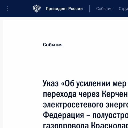
Президент России
События
Стру
Материалы по выбранной теме
События
Республика Крым,
317 результатов
Указ «Об усилении мер
Показа
перехода через Керчен
электросетевого энерг
Подписан закон, позволяющий уча
Федерация – полуостр
экономической зоны в Крыму и Се
инвестпроекты в сфере жилищного 
газопровода Краснода