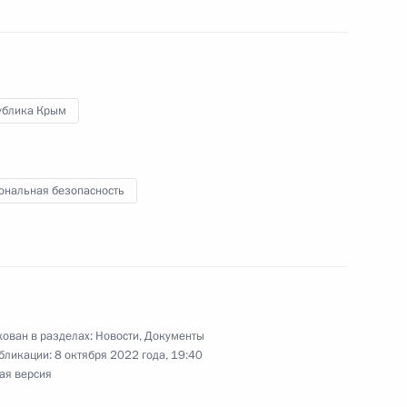
-экономического развития
ублика Крым
ональная безопасность
е Президента
ной поддержки
»
ован в разделах:
Новости
,
Документы
бликации:
8 октября 2022 года, 19:40
еловой в новые субъекты
ая версия