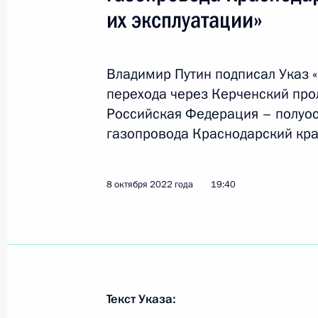
28 сентября 2023 года, 16:20
их эксплуатации»
Владимир Путин подписал Указ 
Совещание по ситуации в районе 
перехода через Керченский про
17 июля 2023 года, 20:00
Российская Федерация – полуос
газопровода Краснодарский кра
Президенту доложено о ситуации н
8 октября 2022 года
19:40
17 июля 2023 года, 12:05
До 1 июля 2025 года продлён срок,
допускается осуществление медиц
медицинской деятельности без пол
Текст Указа: