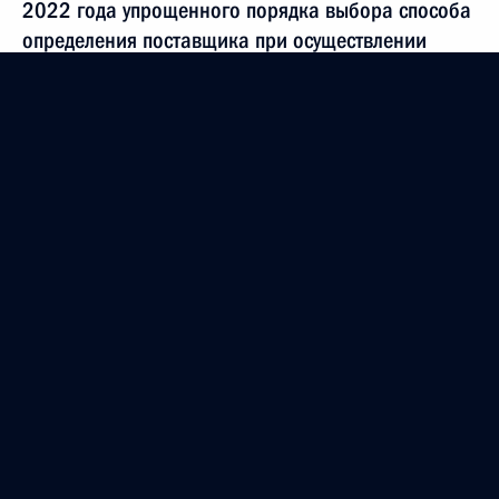
2022 года упрощенного порядка выбора способа
определения поставщика при осуществлении
закупок работ по содержанию автодорог
30 декабря 2020 года, 16:05
Внесены изменения в статью 112 закона
о контрактной системе в сфере закупок товаров,
работ, услуг для обеспечения государственных
и муниципальных нужд
30 декабря 2020 года, 12:30
Внесено изменение в Федеральный
конституционный закон о принятии в Российскую
Федерацию Республики Крым и образовании
в составе Российской Федерации новых