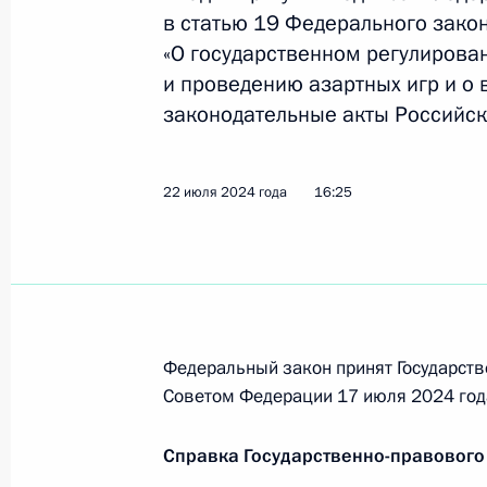
в статью 19 Федерального зако
Изменён порядок исчисления страх
«О государственном регулирова
работавших в Крыму и Севастополе
и проведению азартных игр и о
23 марта 2026 года, 17:00
законодательные акты Российск
Совещание с членами Правительст
22 июля 2024 года
16:25
18 марта 2026 года, 17:00
18 марта Президент проведёт сове
Правительства по вопросам социа
Федеральный закон принят Государств
развития Крыма и Севастополя
Советом Федерации 17 июля 2024 год
17 марта 2026 года, 15:00
Справка Государственно-правового