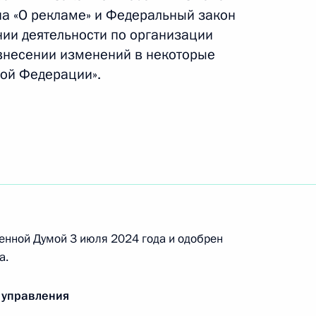
на «О рекламе» и Федеральный закон
овой пенсии для граждан,
нии деятельности по организации
 внесении изменений в некоторые
ой Федерации».
ва
щание с членами
льно-экономического
енной Думой 3 июля 2024 года и одобрен
а.
 управления