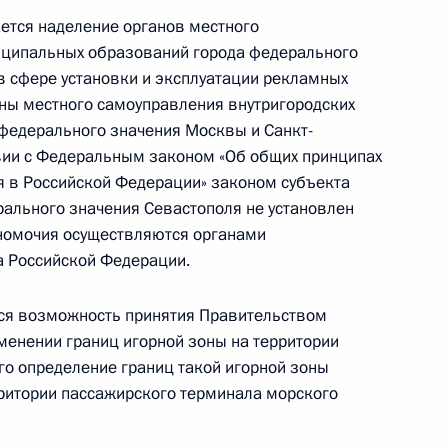
тся наделение органов местного
основания Керчи
иципальных образований города федерального
 сфере установки и эксплуатации рекламных
ны местного самоуправления внутригородских
федерального значения Москвы и Санкт-
ствии с Федеральным законом «Об общих принципах
тия Международного детского
я в Российской Федерации» законом субъекта
ального значения Севастополя не установлен
лномочия осуществляются органами
а Российской Федерации.
 2028 года перевод
ся возможность принятия Правительством
 Крыму и Севастополе
енении границ игорной зоны на территории
о определение границ такой игорной зоны
рритории пассажирского терминала морского