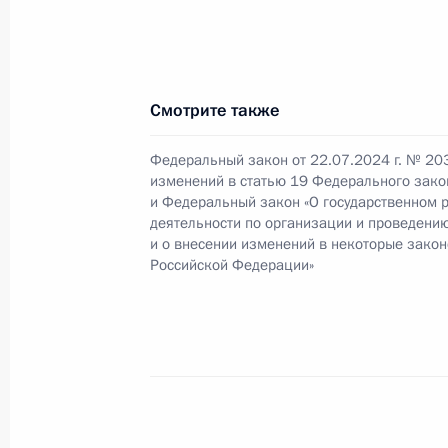
Перечень поручений по итогам со
социально-экономического развит
и Севастополя
20 февраля 2025 года, 18:00
Смотрите также
Федеральный закон от 22.07.2024 г. № 20
изменений в статью 19 Федерального зако
Совещание с членами Правительст
и Федеральный закон «О государственном 
деятельности по организации и проведению
23 января 2025 года, 18:00
и о внесении изменений в некоторые зако
Российской Федерации»
Совещание по вопросам социально
Крыма и Севастополя
14 января 2025 года, 19:50