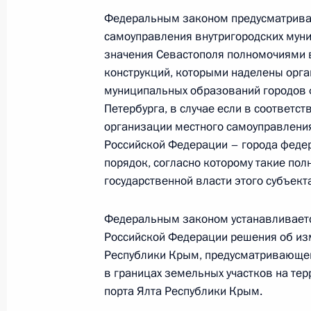
Федеральным законом предусматривае
Указ о праздновании 2650-летия 
самоуправления внутригородских мун
15 декабря 2025 года, 20:30
значения Севастополя полномочиями в
конструкций, которыми наделены орга
муниципальных образований городов 
Петербурга, в случае если в соответ
Видеообращение по случаю 100-ле
организации местного самоуправлени
центра «Артек»
Российской Федерации – города федер
16 июня 2025 года, 18:00
порядок, согласно которому такие по
государственной власти этого субъект
Подписан закон, продлевающий до
Федеральным законом устанавливает
розничных рынков в капстроения в
Российской Федерации решения об изм
Республики Крым, предусматривающег
7 июня 2025 года, 13:40
в границах земельных участков на те
порта Ялта Республики Крым.