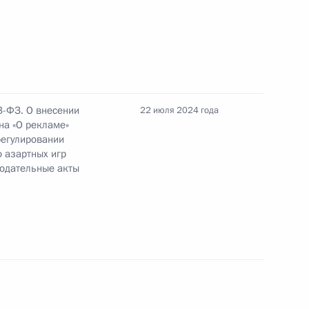
вещания по вопросам
ия Республики Крым
3-ФЗ. О внесении
22 июля 2024 года
на «О рекламе»
ва
регулировании
 азартных игр
нодательные акты
-экономического развития