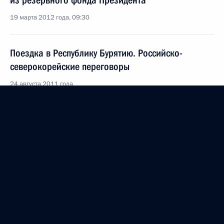
из резервного фонда Президента
19 марта 2012 года, 09:30
Поездка в Республику Бурятию. Российско-
северокорейские переговоры
24 августа 2011 года
Посещение 11-й отдельной десантно-штурмовой
бригады Восточного военного округа
24 августа 2011 года, 09:15
Встреча с главой Республики Бурятии Вячеславом
Наговицыным
24 августа 2011 года, 04:00