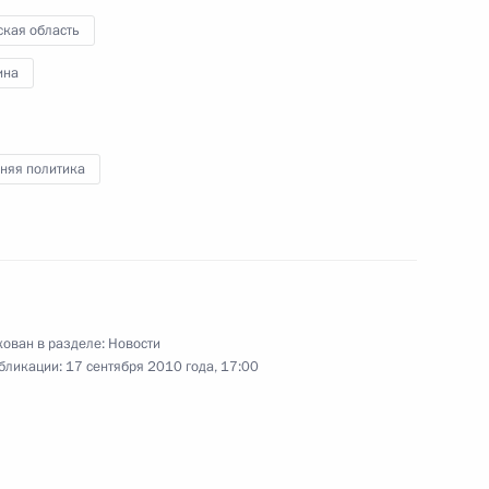
ская область
17 сентября 2010 года
13 фото
ина
няя политика
ован в разделе:
Новости
бликации:
17 сентября 2010 года, 17:00
Поездка в Ярославль.
Мировой политический
форум