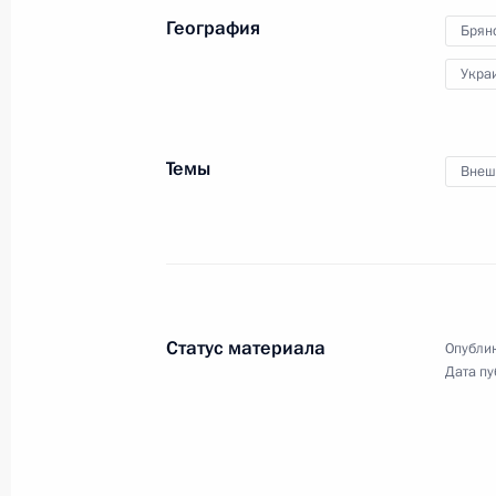
География
Брян
17 − 18 сентября 2010 года
11 фото
Укра
Темы
Внеш
Статус материала
Опублик
Дата пу
Поездка в Мурманск