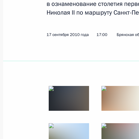
в ознаменование столетия перв
1 октября 2010 года
9 фото
Николая II по маршруту Санкт-Пе
17 сентября 2010 года
17:00
Брянская об
Президент принял участие
в открытии газопровода
на Камчатке