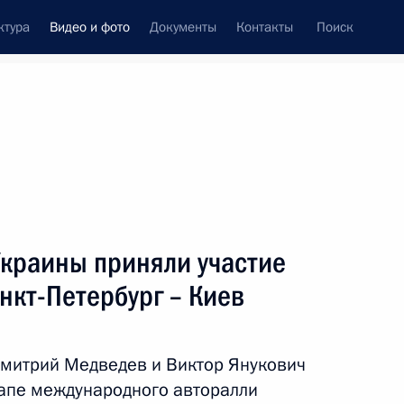
ктура
Видео и фото
Документы
Контакты
Поиск
си
встречи
Церемонии
октябрь, 2010
ть следующие материалы
Украины приняли участие
анкт-Петербург – Киев
Поездка в Камчатский край
митрий Медведев и Виктор Янукович
тапе международного авторалли