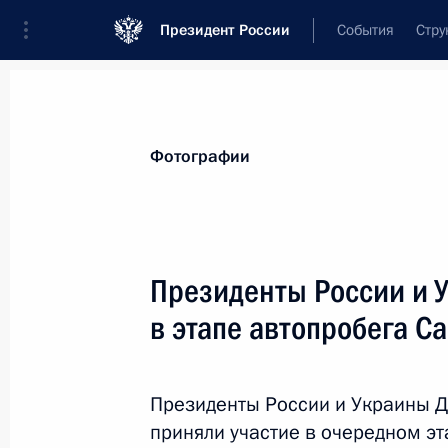
Президент России
События
Стру
Видеозаписи
Фотографии
Аудиозапи
Все материалы
Поездки
Совещания, 
Фотографии
Показа
Президенты России и 
в этапе автопробега С
Рабочая встреча
с Председателем
Президенты России и Украины Д
Правительства Владимиром
приняли участие в очередном э
Путиным