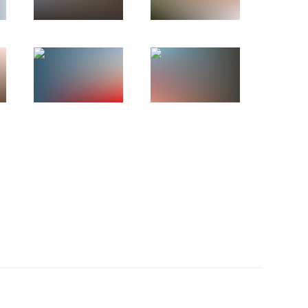
26 − 28 сентября 2010 года
52 фото
Президенты России и Украины
приняли участие в этапе
автопробега Санкт-Петербург –
Киев