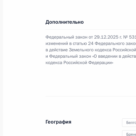
Поездка в Брянскую область
Дополнительно
8 марта 2017 года, 15:30
Федеральный закон от 29.12.2025 г. № 53
изменений в статью 24 Федерального зако
в действие Земельного кодекса Российско
Рабочая встреча с Александром Б
и Федеральный закон «О введении в дейст
кодекса Российской Федерации»
9 сентября 2014 года, 11:40
Временно исполняющим обязаннос
области назначен Александр Бого
9 сентября 2014 года, 11:35
География
Белг
Брян