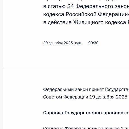
в статью 24 Федерального зако
13 мая 2026 года, 19:20
кодекса Российской Федерации»
в действие Жилищного кодекса 
Встреча с Егором Ковальчуком
29 декабря 2025 года
09:30
13 мая 2026 года, 19:20
Уточнён порядок предоставления з
в регионах, приграничных к зоне 
Федеральный закон принят Государств
29 декабря 2025 года, 09:30
Советом Федерации 19 декабря 2025 
Справка Государственно-правового
Совещание с членами Правительст
4 июня 2025 года, 17:30
Согласно Федеральному закону до 1 я