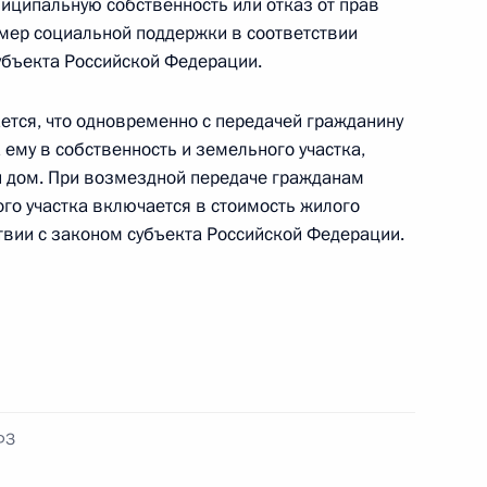
иципальную собственность или отказ от прав
 мер социальной поддержки в соответствии
бъекта Российской Федерации.
рянской области Александром
тся, что одновременно c передачей гражданину
ему в собственность и земельного участка,
й дом. При возмездной передаче гражданам
о участка включается в стоимость жилого
вии с законом субъекта Российской Федерации.
ьного центра Брянской
ФЗ