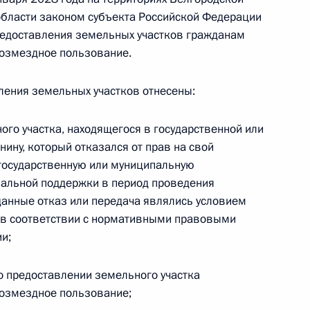
 области законом субъекта Российской Федерации
редоставления земельных участков гражданам
возмездное пользование.
вычайной ситуации в Курской
ления земельных участков отнесены:
го участка, находящегося в государственной или
ину, который отказался от прав на свой
области Александром
 государственную или муниципальную
иальной поддержки в период проведения
данные отказ или передача являлись условием
 в соответствии с нормативными правовыми
и;
янскую область
о предоставлении земельного участка
возмездное пользование;