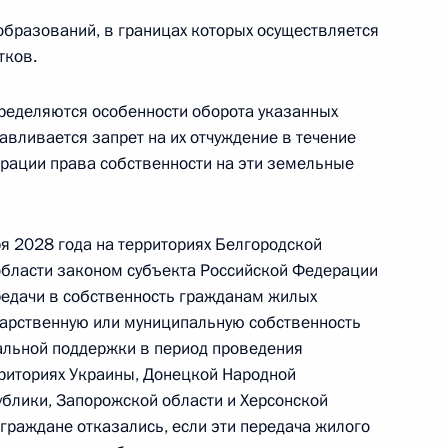
бразований, в границах которых осуществляется
тков.
ещания о ситуации
й областях
ределяются особенности оборота указанных
навливается запрет на их отчуждение в течение
страции права собственности на эти земельные
кой, Брянской и Курской
ря 2028 года на территориях Белгородской
 области законом субъекта Российской Федерации
редачи в собственность гражданам жилых
дарственную или муниципальную собственность
льной поддержки в период проведения
жиме получает информацию
риториях Украины, Донецкой Народной
ублики, Запорожской области и Херсонской
 граждане отказались, если эти передача жилого