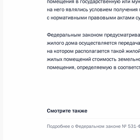
помещения в государственную или мун
на него являлись условием получения
с нормативными правовыми актами су
Рабочая встреча с губернатором Б
Богомазом
Федеральным законом предусматривае
жилого дома осуществляется передача 
26 мая 2020 года, 16:30
на котором располагается такой жило
жилых помещений стоимость земельног
помещения, определяемую в соответст
Поездка в Брянскую область
8 марта 2017 года
Встреча с сотрудницами перинатал
Смотрите также
городской больницы
Подробнее о Федеральном законе № 531-
8 марта 2017 года, 15:45