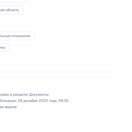
олая Денина от должности
ая область
льные отношения
оны
 государственных органах
 области Николаем Дениным
ован в разделе:
Документы
бликации:
29 декабря 2025 года, 09:30
ая версия
й на должности руководящих
л