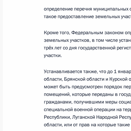
определение перечня муниципальных о
такое предоставление земельных учас
Перечень поручений по итогам сов
в Белгородской, Брянской и Курско
Кроме того, Федеральным законом оп
24 августа 2024 года, 17:00
земельных участков, в том числе уста
трёх лет со дня государственной реги
участки.
Совещание о ситуации в Белгородс
областях
Устанавливается также, что до 1 янва
области, Брянской области и Курской
22 августа 2024 года, 14:50
может быть предусмотрен порядок пе
помещений, которые переданы в госу
гражданами, получившими меры социа
Владимир Путин в оперативном ре
специальной военной операции на тер
о ситуации в Брянской области
Республики, Луганской Народной Респ
области, или от прав на которые такие
2 марта 2023 года, 13:35