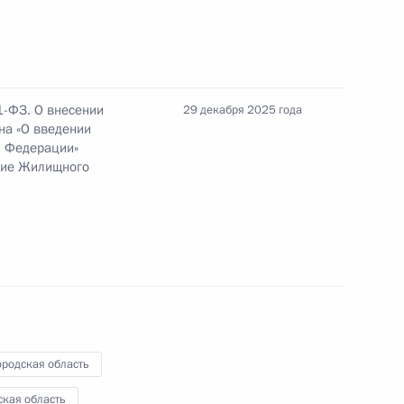
1-ФЗ. О внесении
29 декабря 2025 года
на «О введении
й Федерации»
огомазом
вие Жилищного
ти губернатора Брянской
маз
ородская область
ская область