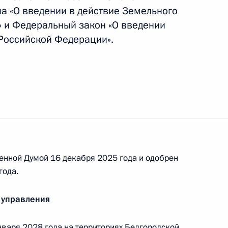
на «О введении в действие Земельного
 и Федеральный закон «О введении
Российской Федерации».
емельных участков гражданам
проведения СВО
енной Думой 16 декабря 2025 года и одобрен
года.
 управления
ва
нваря 2028 года на территориях Белгородской