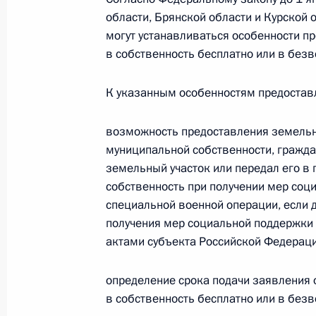
области, Брянской области и Курской
могут устанавливаться особенности п
в собственность бесплатно или в без
Владимиру Путину доложено о чрез
и Брянской областях
К указанным особенностям предостав
1 июня 2025 года, 11:40
возможность предоставления земельно
муниципальной собственности, граждан
Встреча с губернатором Брянской 
земельный участок или передал его в
Богомазом
собственность при получении мер соц
специальной военной операции, если 
13 февраля 2025 года, 13:30
получения мер социальной поддержки
актами субъекта Российской Федераци
Мария Львова-Белова посетила Бр
определение срока подачи заявления 
29 января 2025 года, 19:00
в собственность бесплатно или в без