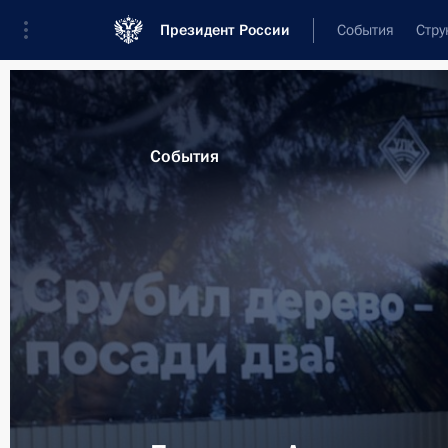
Президент России
События
Стру
Материалы по выбранной теме
События
Архангельская область,
105 резуль
Встреча с губернатором Архангель
Цыбульским
30 марта 2026 года, 13:40
Поездка в Архангельскую область