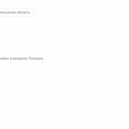
гельская область
ской области Александром
ован в разделе:
Поездки
аселённых пунктов