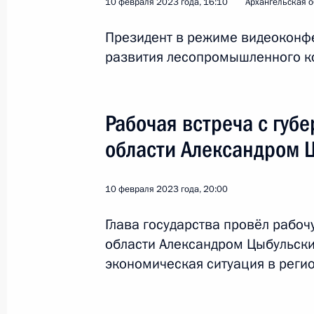
10 февраля 2023 года, 16:10
Архангельская о
Президент в режиме видеоконф
Встреча с губернатором Архангель
развития лесопромышленного к
Цыбульским
11 марта 2025 года, 14:40
Рабочая встреча с губ
области Александром 
Встреча с губернатором Архангель
Цыбульским
10 февраля 2023 года, 20:00
26 ноября 2024 года, 13:50
Глава государства провёл рабоч
области Александром Цыбульски
Мария Львова-Белова посетила Арх
экономическая ситуация в регио
12 сентября 2024 года, 18:00