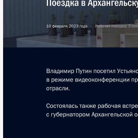
Поездка в Архангельск
24 июля 2025 года
10 февраля 2023 года
Рабочая поездка, 3 со
Встреча с Андреем Костиным и Ан
24 июля 2025 года, 20:00
Владимир Путин посетил Устьян
Встреча с губернатором Архангель
в режиме видеоконференции пр
Цыбульским
отрасли.
24 июля 2025 года, 19:30
Состоялась также рабочая встре
с губернатором Архангельской 
Совещание по развитию подводны
24 июля 2025 года, 17:30