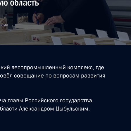
ую область
бытия
дреем Пучковым
ский лесопромышленный комплекс, где
ской области Александром
овёл совещание по вопросам развития
ча главы Российского государства
области Александром Цыбульским.
х сил ВМФ