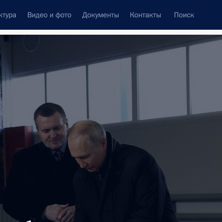
ктура
Видео и фото
Документы
Контакты
Поиск
Все темы
Подписаться на ленту
татов
ской области Александром