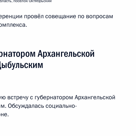
бласть, посёлок Октябрьский
еренции провёл совещание по вопросам
ской области Александром
омплекса.
ернатором Архангельской
Цыбульским
ской области Александром
ую встречу с губернатором Архангельской
м. Обсуждалась социально-
ангельскую область
не.