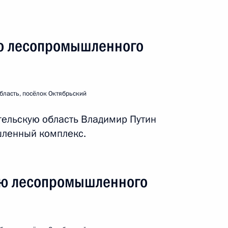
ном крейсере «Князь
о лесопромышленного
бласть, посёлок Октябрьский
льскую область
гельскую область Владимир Путин
шленный комплекс.
ию лесопромышленного
х населённых пунктов