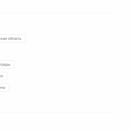
батывающего завода
ская область
аграды
ос
ит Россия – КНДР
оны
нних полевых работ