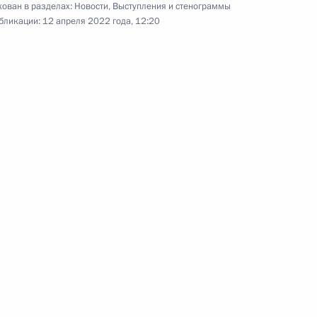
ован в разделах:
Новости
,
Выступления и стенограммы
бликации:
12 апреля 2022 года, 12:20
 области Василием Орловым
ещания по вопросам развития
енности осуществления
на территории ЗАТО