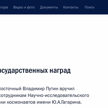
ктура
Видео и фото
Документы
Контакты
Поиск
Все темы
Подписаться на ленту
осударственных наград
нфраструктуры
Восточный Владимир Путин вручил
сотрудникам Научно-исследовательского
 области Василием Орловым
вки космонавтов имени Ю.А.Гагарина.