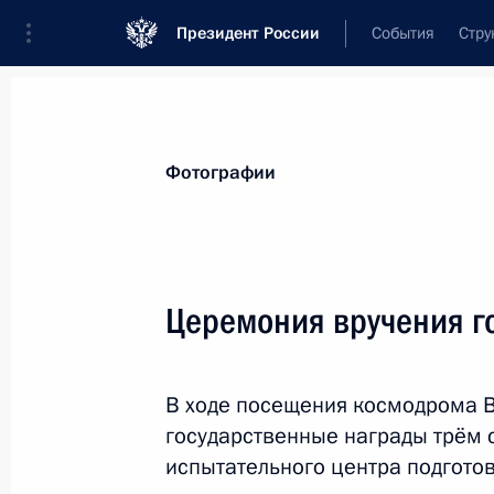
Президент России
События
Стру
Материалы по выбранной теме
Фотографии
Амурская область,
107 результатов
Церемония вручения г
Открытие объектов транспортной и
31 марта 2026 года, 15:15
В ходе посещения космодрома 
государственные награды трём 
Встреча с губернатором Амурской
испытательного центра подгото