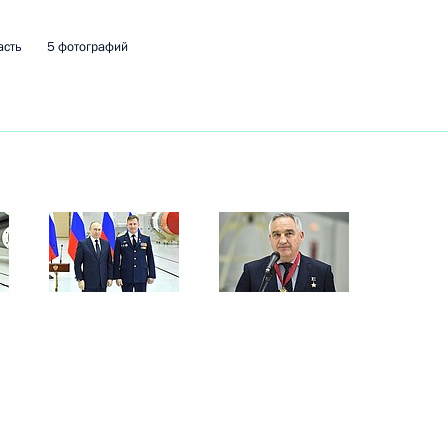
асть
5 фотографий
урскую область
ации на руднике «Пионер»
 области Василием Орловым