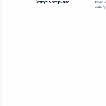
Статус материала
Опублик
Дата пу
Встреча с губернатором Амурской
16 мая 2023 года, 17:40
Перечень поручений по итогам сов
дальневосточных городов
5 мая 2023 года, 19:00
Подписан закон, уточняющий особ
отдельными лицами деятельности 
Циолковский