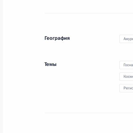
Посещение Амурского газоперера
13 сентября 2023 года, 14:30
География
Амур
Посещение космодрома Восточный
13 сентября 2023 года, 07:10
Темы
Госн
Косм
Поездка в Амурскую область. Самм
Реги
13 сентября 2023 года
Совещание о ходе проведения весе
18 мая 2023 года, 13:30