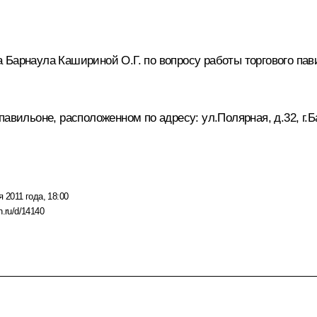
 Барнаула Кашириной О.Г. по вопросу работы торгового па
авильоне, расположенном по адресу: ул.Полярная, д.32, г.Б
я 2011 года, 18:00
n.ru/d/14140