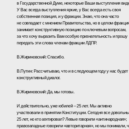
в Государственной Думе, некоторые Ваши выступления вид
У Вас всегда выступления яркие, у Вас всегда есть своя
собственная позиция, и у фракции. Знаю, что она часто
не совпадает с мнением Правительства, но в целом фракци
занимает конструктивную позицию по ключевым вопросам,
за что хочу выразить Вам особую признательность и прошу
передать эти слова членам фракции ЛДПР.
В.Жириновский:
Спасибо.
В.Путин:
Рассчитываю, что и в следующем году у нас будет
конструктивный диалог.
В.Жириновский:
Да, мы готовы.
И действительно, уже юбилей – 25 лет. Мы активно
участвовали в принятии Конституции. Сегодня все довольны
25 лет, но кто агитировал? Левые говорили «антинародная»;
правозападные говорили «авторитарная», но мы понимали, ч