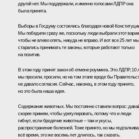
другой нет. Мы поддержали, и именно голосами ЛДПР она
была принята.
Выборы в Госдуму состоялись благодаря новой Конституции
Мы победили сразу же, поскольку люди выбрали этот вариа
чтобы не влево опять, никуда не вправо. И вот все 25 лет м
старались принимать те законы, которые работают только
на позитив.
В этом году принят закон об отмене роуминга. Это ЛДПР, 10 
мы просили, просили, но на том этапе вроде бы Правительс
не давало согласия. Сейчас, наконец, в этом году принято,
но это была наша идея.
Содержание животных. Мы постоянно ставили вопрос: дава
скорее примем, чтобы урегулировать, потому что и люди
гибнут, если бродячие животные – там и укусы,
распространение болезней. Тоже принято, но мы подталкив
всё время, это же восемь лет длилось, так сказать.