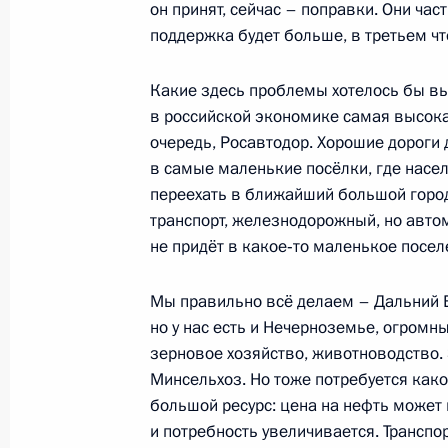
он принят, сейчас – поправки. Они час
поддержка будет больше, в третьем ч
Какие здесь проблемы хотелось бы выд
в российской экономике самая высокая
очередь, Росавтодор. Хорошие дороги
в самые маленькие посёлки, где насел
переехать в ближайший большой город
транспорт, железнодорожный, но автом
не придёт в какое‑то маленькое посел
Разделы сайта
Информацион
Мы правильно всё делаем – Дальний 
Президента
ресурсы
России
Президента Ро
но у нас есть и Нечерноземье, огромн
зерновое хозяйство, животноводство.
События
Президент России
Минсельхоз. Но тоже потребуется как
Текущий ресурс
Структура
большой ресурс: цена на нефть может п
Конституция Росс
Видео и фото
и потребность увеличивается. Транспо
Государственная
Документы