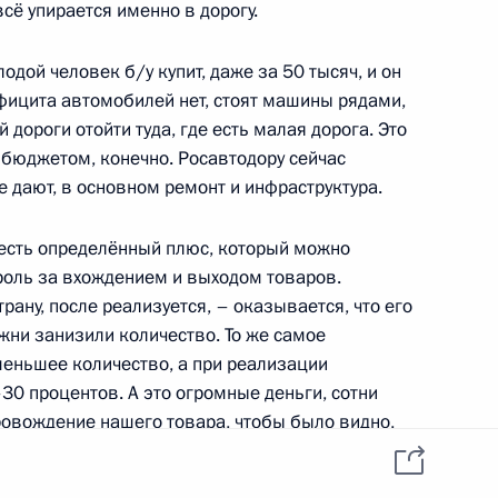
данных пользователей
сё упирается именно в дорогу.
YouTube
зиденту
Написать в редакцию
и —
дой человек б/у купит, даже за 50 тысяч, и он
ного
дефицита автомобилей нет, стоят машины рядами,
 дороги отойти туда, где есть малая дорога. Это
по
 бюджетом, конечно. Росавтодору сейчас
—
е дают, в основном ремонт и инфраструктура.
ссии
 есть определённый плюс, который можно
троль за вхождением и выходом товаров.
рану, после реализуется, – оказывается, что его
жни занизили количество. То же самое
Все материалы сайта
меньшее количество, а при реализации
доступны по лицензии:
30 процентов. А это огромные деньги, сотни
Creative Commons
овождение нашего товара, чтобы было видно,
Attribution 4.0
International
м количестве пришёл чужой товар.