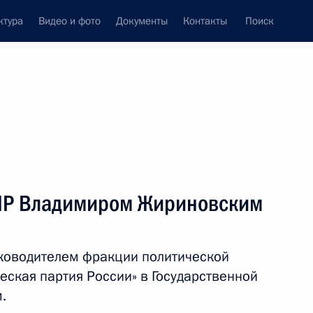
ктура
Видео и фото
Документы
Контакты
Поиск
ДПР Владимиром Жириновским
уководителем фракции политической
еская партия России» в Государственной
.