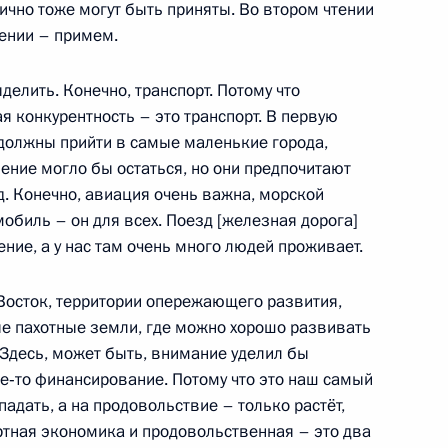
тично тоже могут быть приняты. Во втором чтении
тении – примем.
елить. Конечно, транспорт. Потому что
 конкурентность – это транспорт. В первую
 должны прийти в самые маленькие города,
ение могло бы остаться, но они предпочитают
. Конечно, авиация очень важна, морской
обиль – он для всех. Поезд [железная дорога]
ение, а у нас там очень много людей проживает.
ные
Официальные
Правовая и
Восток, территории опережающего развития,
сетевые ресурсы
техническая
ссии
Президента России
информация
ые пахотные земли, где можно хорошо развивать
 Здесь, может быть, внимание уделил бы
MAX
О портале
ое‑то финансирование. Потому что это наш самый
ВКонтакте
Об использовании
адать, а на продовольствие – только растёт,
ии
информации сайта
Rutube
ртная экономика и продовольственная – это два
О персональных
Telegram-канал