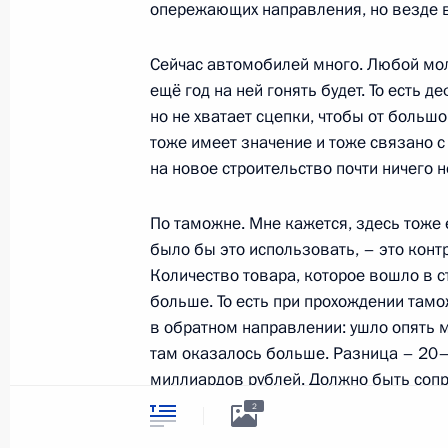
символика
опережающих направления, но везде в
Контакты
Обратиться к Пре
Поиск
Президент Росси
Сейчас автомобилей много. Любой моло
гражданам школь
ещё год на ней гонять будет. То есть 
возраста
Для СМИ
но не хватает сцепки, чтобы от большой
Виртуальный тур 
Кремлю
тоже имеет значение и тоже связано с
Подписаться
Владимир Путин 
на новое строительство почти ничего н
Справочник
личный сайт
Дикая природа Ро
Версия для людей
По таможне. Мне кажется, здесь тоже
с ограниченными
было бы это использовать, – это кон
возможностями
Количество товара, которое вошло в ст
English
больше. То есть при прохождении тамо
в обратном направлении: ушло опять 
там оказалось больше. Разница – 20–
Администрация
миллиардов рублей. Должно быть сопр
Президента России
2026 год
в каком количестве он ушёл, и в како
2