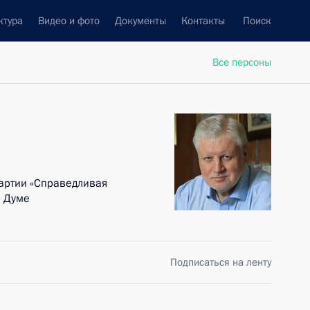
ктура
Видео и фото
Документы
Контакты
Поиск
Все персоны
артии «Справедливая
й Думе
Подписаться на ленту