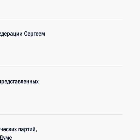
едерации Сергеем
 представленных
ческих партий,
 Думе