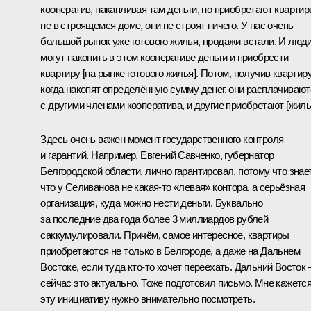
кооператив, накапливая там деньги, но приобретают кварти
не в строящемся доме, они не строят ничего. У нас очень
большой рынок уже готового жилья, продажи встали. И люд
могут накопить в этом кооперативе деньги и приобрести
квартиру [на рынке готового жилья]. Потом, получив квартиру
когда накопят определённую сумму денег, они расплачивают
с другими членами кооператива, и другие приобретают [жиль
Здесь очень важен момент государственного контроля
и гарантий. Например, Евгений Савченко, губернатор
Белгородской области, лично гарантировал, потому что знает
что у Селиванова не какая‑то «левая» контора, а серьёзная
организация, куда можно нести деньги. Буквально
за последние два года более 3 миллиардов рублей
саккумулировали. Причём, самое интересное, квартиры
приобретаются не только в Белгороде, а даже на Дальнем
Востоке, если туда кто‑то хочет переехать. Дальний Восток 
сейчас это актуально. Тоже подготовил письмо. Мне кажется
эту инициативу нужно внимательно посмотреть.