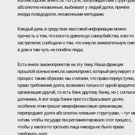
коллекторских агентств. По сути, полубандитские структуры
абсолютно незаконные, выбивают у людей долги, причём
иногда псевдодолги, незаконными методами.
Каждый день в средствах массовой информации можно
прочесть о том, что кого‑то довели до самоубийства, кого‑то
застрелили; сообщали о том, что кинули зажигательную сме
в дом и там чуть не погибли люди.
Есть много законопроектов на эту тему. Наша фракция
прошлой осенью внесла законопроект, который регулирует э
процесс таким образом: мы считаем, что право переуступки,
право требования долга, возможно только от одной кредитн
организации другой, то есть банк другому банку, но с соглас
должника. А вот когда банки просто сбрасывают долги,
особенно этим грешат микрофинансовые организации,
перепродают долги абсолютно «левым» структурам, – тут м
хотим, чтобы государство регламентировало этот процесс,
чтобы у какого‑то третьего лица никогда не было права
требовать долг.