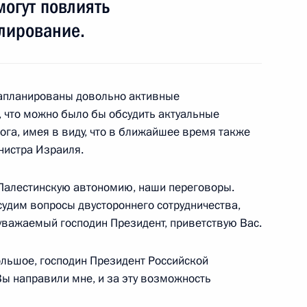
могут повлиять
лирование.
Главой Палестинской
мудом Аббасом
я запланированы довольно активные
 что можно было бы обсудить актуальные
ога, имея в виду, что в ближайшее время также
нистра Израиля.
ациональной администрации
 Палестинскую автономию, наши переговоры.
бсудим вопросы двустороннего сотрудничества,
 уважаемый господин Президент, приветствую Вас.
ольшое, господин Президент Российской
й национальной
Вы направили мне, и за эту возможность