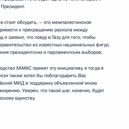
 Президент.
MAX
О портале
ВКонтакте
Об использовании
ии
информации сайта
ые стоит обсудить, – это межпалестинское
Rutube
О персональных
привести к прекращению раскола между
Telegram-канал
данных пользователей
YouTube
я заявил, что поеду в Газу для того, чтобы
зиденту
Написать в редакцию
 правительство из известных национальных фигур,
и —
ного
ния президентских и парламентских выборов.
по
одство ХАМАС примет эту инициативу, и тогда я
связи также хотел бы поблагодарить Вас
—
сийский МИД в поддержку объявленной мною
ссии
рению. Уверен, что такой шаг, конечно, будет
скому единству.
Все материалы сайта
доступны по лицензии: