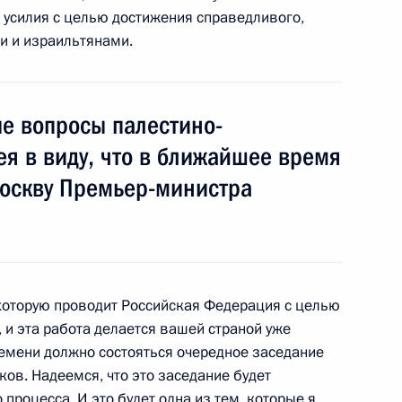
Международным днём
 усилия с целью достижения справедливого,
одом
и и израильтянами.
е вопросы палестино-
ея в виду, что в ближайшее время
Москву Премьер-министра
енно-Морского Флота
 которую проводит Российская Федерация с целью
 и эта работа делается вашей страной уже
ные
Официальные
Правовая и
ремени должно состояться очередное заседание
сетевые ресурсы
техническая
ов. Надеемся, что это заседание будет
ссии
Президента России
информация
роцесса. И это будет одна из тем, которые я