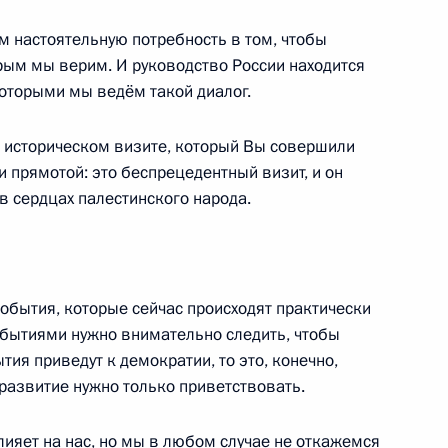
м настоятельную потребность в том, чтобы
ым мы верим. И руководство России находится
лестинской национальной
 которыми мы ведём такой диалог.
м историческом визите, который Вы совершили
и прямотой: это беспрецедентный визит, и он
в сердцах палестинского народа.
ациональной администрации
обытия, которые сейчас происходят практически
обытиями нужно внимательно следить, чтобы
ытия приведут к демократии, то это, конечно,
развитие нужно только приветствовать.
авление Президенту
естинской национальной
ияет на нас, но мы в любом случае не откажемся