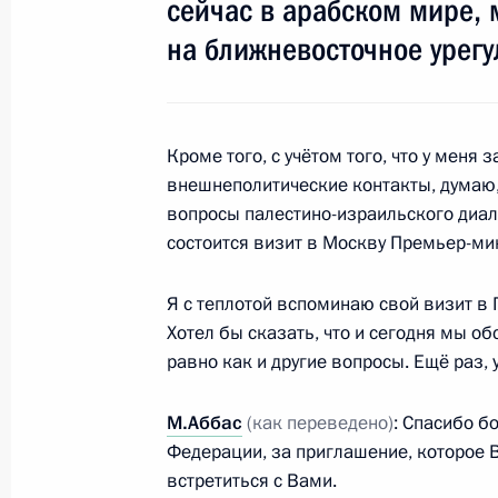
сейчас в арабском мире, 
на ближневосточное урегу
Состоялся телефонный разговор с 
национальной администрации Мах
Кроме того, с учётом того, что у мен
31 марта 2010 года, 20:40
внешнеполитические контакты, думаю,
вопросы палестино-израильского диал
состоится визит в Москву Премьер-ми
Встреча с главой Палестинской н
Махмудом Аббасом
Я с теплотой вспоминаю свой визит в
26 января 2010 года, 16:00
Хотел бы сказать, что и сегодня мы о
равно как и другие вопросы. Ещё раз,
М.Аббас
(как переведено)
: Спасибо б
Переговоры с главой Палестинско
Федерации, за приглашение, которое 
администрации Махмудом Аббасом
встретиться с Вами.
6 апреля 2009 года, 15:35