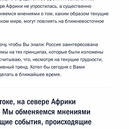
ре Африки не упростилась, а существенно
еняемся мнениями о том, каким образом текущие
ском мире, могут повлиять на ближневосточное
хочу, чтобы Вы знали: Россия заинтересована
емы на тех принципах, которые были изложены
считываю, что, несмотря на текущие трудности,
лавой Палестинской
ивный тренд. Хотел бы сегодня с Вами
мудом Аббасом
 делать в ближайшее время.
токе, на севере Африки
Палестинской национальной
ь. Мы обменяемся мнениями
ущие события, происходящие