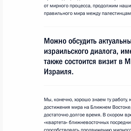
администрации Махмуду Аббасу с 
от мирного процесса, продолжим наши
солидарности с палестинским нар
правильного мира между палестинцам
28 ноября 2008 года, 15:20
Можно обсудить актуальны
израильского диалога, им
также состоится визит в 
Встреча с военнослужащими Во
Израиля.
26 июля 2026 года
Мы, конечно, хорошо знаем ту работу,
достижения мира на Ближнем Востоке,
Разделы сайта
Информацион
достаточно долгое время. В скором в
Президента
ресурсы
«квартета» ближневосточных посредник
России
Президента Ро
способствовать продвижению мирного п