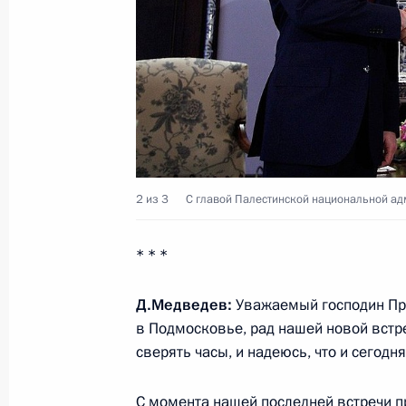
12 января 2012 года, 12:00
Встреча с главой Палестинской н
(ПНА) Махмудом Аббасом
22 марта 2011 года, 16:00
2 из 3
С главой Палестинской национальной а
22–24 марта Глава Палестинской 
* * *
Махмуд Аббас посетит Россию с ра
18 марта 2011 года, 12:20
Д.Медведев:
Уважаемый господин Пре
в Подмосковье, рад нашей новой встре
сверять часы, и надеюсь, что и сегод
Визит в Палестину
С момента нашей последней встречи 