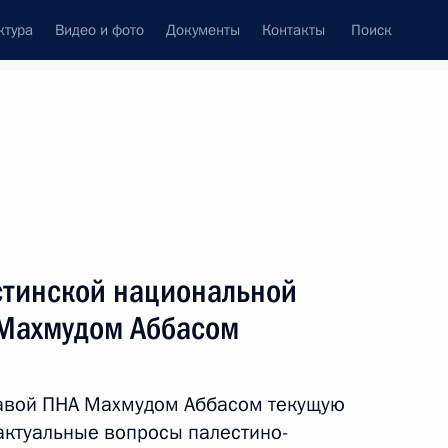
ктура
Видео и фото
Документы
Контакты
Поиск
Все персоны
стинской национальной
 Махмудом Аббасом
Подписаться на ленту
лавой ПНА Махмудом Аббасом текущую
актуальные вопросы палестино-