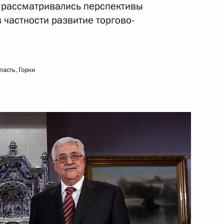
о рассматривались перспективы
ть следующие материалы
 частности развитие торгово-
ой национальной
асть, Горки
ациональной администрации
 администрации Махмуд