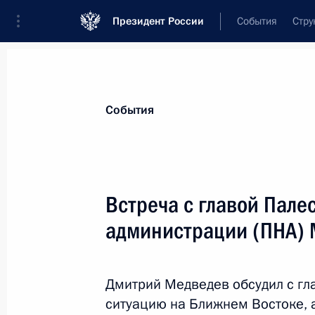
Президент России
События
Стру
Материалы по выбранной персоне
События
Аббас
,
Махмуд
Президент Государства Палестина
Встреча с главой Пале
администрации (ПНА)
Лента событий
Дмитрий Медведев обсудил с г
ситуацию на Ближнем Востоке, 