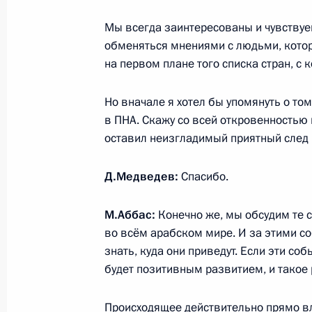
Мы всегда заинтересованы и чувствуе
обменяться мнениями с людьми, котор
Телефонный разговор с главой Па
на первом плане того списка стран, с
администрации Махмудом Аббасом
Но вначале я хотел бы упомянуть о то
5 января 2009 года, 17:30
в ПНА. Скажу со всей откровенностью 
оставил неизгладимый приятный след 
Встреча с главой Палестинской н
Д.Медведев:
Спасибо.
Махмудом Аббасом
22 декабря 2008 года, 18:00
М.Аббас:
Конечно же, мы обсудим те с
во всём арабском мире. И за этими с
знать, куда они приведут. Если эти соб
будет позитивным развитием, и такое 
Дмитрий Медведев направил поздр
Государства Палестина, главе Пал
Происходящее действительно прямо вл