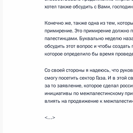
хотел также обсудить с Вами, господин
События
Президент России
Текущий ресурс
Структура
Конституция Росс
Конечно же, также одна из тем, котор
Видео и фото
Государственная
примирение. Это примирение должно 
Документы
символика
Контакты
палестинцами. Буквально неделю назад 
Обратиться к Пре
Поиск
обсудить этот вопрос и чтобы создать
Президент Росси
гражданам школь
которое определило бы время проведе
возраста
Для СМИ
Виртуальный тур 
Со своей стороны я надеюсь, что руков
Кремлю
Подписаться
смогу посетить сектор Газа. И в этой 
Владимир Путин 
Справочник
личный сайт
за то заявление, которое сделал рос
Дикая природа Ро
инициативы по межпалестинскому прими
Версия для людей
с ограниченными
влиять на продвижение к межпалестин
возможностями
<…>
English