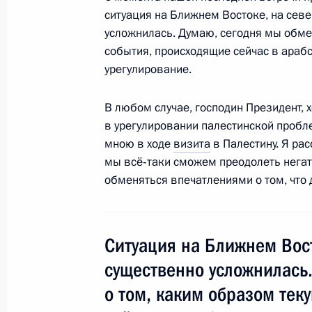
18 января 2011 года
ситуация на Ближнем Востоке, на севе
усложнилась. Думаю, сегодня мы обм
события, происходящие сейчас в араб
Визит в Палестину
урегулирование.
18 января 2011 года, 18:00
В любом случае, господин Президент, 
в урегулировании палестинской пробл
мною в ходе
визита
в Палестину. Я рас
Совместная пресс-конференция с Г
мы всё‑таки сможем преодолеть негат
национальной администрации Мах
обменяться впечатлениями о том, что
18 января 2011 года, 18:00
Ситуация на Ближнем Вос
Поздравительное послание Главе 
существенно усложнилас
администрации Махмуду Аббасу
о том, каким образом тек
15 ноября 2010 года, 10:00