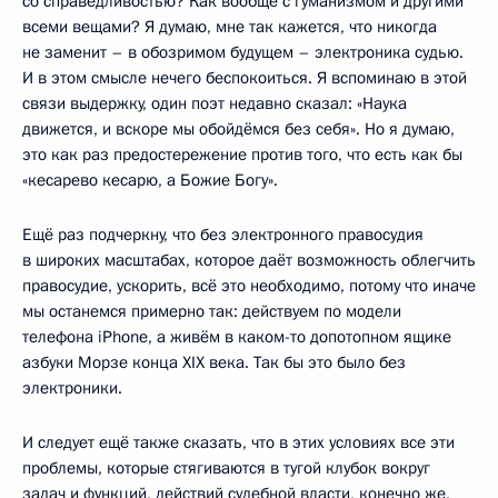
со справедливостью? Как вообще с гуманизмом и другими
всеми вещами? Я думаю, мне так кажется, что никогда
не заменит – в обозримом будущем – электроника судью.
И в этом смысле нечего беспокоиться. Я вспоминаю в этой
связи выдержку, один поэт недавно сказал: «Наука
движется, и вскоре мы обойдёмся без себя». Но я думаю,
это как раз предостережение против того, что есть как бы
«кесарево кесарю, а Божие Богу».
Ещё раз подчеркну, что без электронного правосудия
в широких масштабах, которое даёт возможность облегчить
правосудие, ускорить, всё это необходимо, потому что иначе
мы останемся примерно так: действуем по модели
телефона iPhone, а живём в каком-то допотопном ящике
азбуки Морзе конца XIX века. Так бы это было без
электроники.
И следует ещё также сказать, что в этих условиях все эти
проблемы, которые стягиваются в тугой клубок вокруг
задач и функций, действий судебной власти, конечно же,