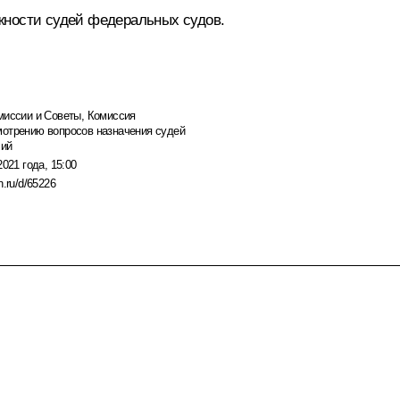
жности судей федеральных судов.
миссии и Советы
,
Комиссия
мотрению вопросов назначения судей
чий
2021 года, 15:00
n.ru/d/65226