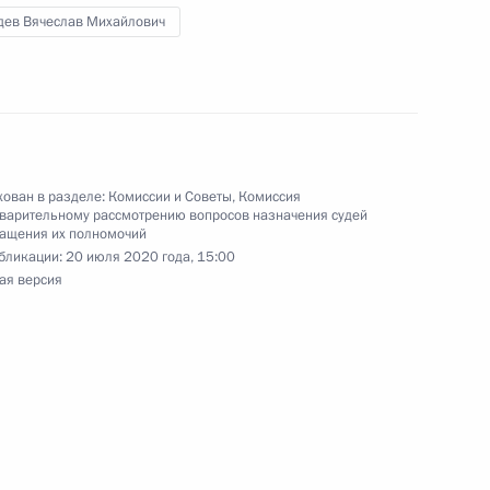
дев Вячеслав Михайлович
ельному рассмотрению
деральных судов
ован в разделе:
Комиссии и Советы
,
Комиссия
варительному рассмотрению вопросов назначения судей
ращения их полномочий
бликации:
20 июля 2020 года, 15:00
ельному рассмотрению
ая версия
деральных судов
ельному рассмотрению
деральных судов