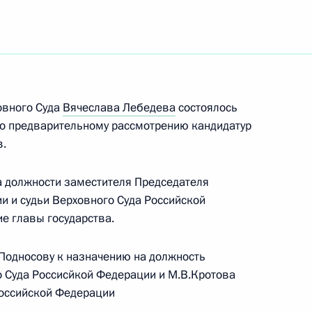
ть следующие материалы
ельному рассмотрению
кращения их полномочий
овного Суда
Вячеслава Лебедева
состоялось
по предварительному рассмотрению кандидатур
в.
сдикции и арбитражных судов
а должности заместителя Председателя
и и судьи Верховного Суда Российской
е главы государства.
Подносову к назначению на должность
ельному рассмотрению
 Суда Россисйкой Федерации и М.В.Кротова
деральных судов
Российской Федерации