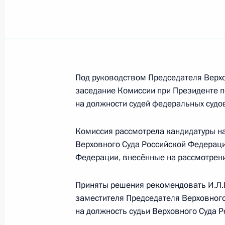
Показа
Заседание Комиссии по предварит
вопросов назначения судей и пре
Под руководством Председателя Верх
25 февраля 2021 года, 18:30
заседание Комиссии при Президенте 
на должности судей федеральных судо
Совещание судей судов общей юри
Комиссия рассмотрела кандидатуры н
Верховного Суда Российской Федераци
9 февраля 2021 года, 15:20
Федерации, внесённые на рассмотрени
Приняты решения рекомендовать И.Л.
Заседание Комиссии по предварит
заместителя Председателя Верховного
кандидатур на должности судей фе
на должность судьи Верховного Суда 
28 января 2021 года, 18:00