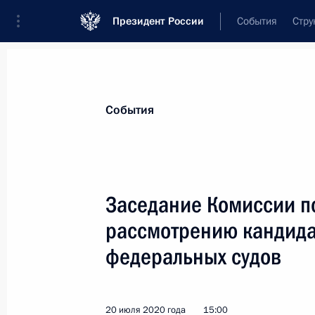
Президент России
События
Стру
Материалы по выбранной персоне
События
Лебедев
,
Вячеслав
Михайлович
Заседание Комиссии п
рассмотрению кандида
федеральных судов
Лента событий
20 июля 2020 года
15:00