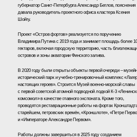
губернатор Санкт-Петербурга
Александр Беглов
, пояснения
давала руководитель проектного офиса кластера Ксения
Шойгу.
Проект «Остров фортов» реализуется по поручению
Владимира Путина с 2019 года и занимает площадь более 1
гектаров, включая городскую территорию, часть близлежащ
островов и зоны акватории Финского залива.
В 2020 году были открыты объекты первой очереди – музейн
исторический парк и учебно-тренировочный комплекс «Лаге
настоящих героев». Строится Музей военно-морской славы
с первой советской атомной подводной лодкой К-3 «Ленинск
комсомол» в качестве главного экспоната. Кроме того,
проводятся реставрационные работы на фортах Кронштадта
старейшем, петровских времён, «Кроншлоте», «Петре Перв
и «Императоре Александре Первом».
Работы должны завершиться в 2025 году созданием