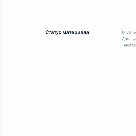
Встреча с Сергеем Шойгу и Валер
Статус материала
Опублик
27 февраля 2022 года, 16:05
Дата пу
Текстов
Заседание Совета Безопасности
21 февраля 2022 года, 18:30
Встреча с Министром обороны Сер
14 февраля 2022 года, 16:00