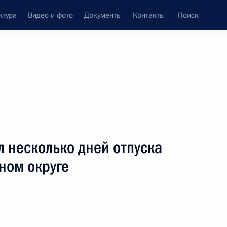
ктура
Видео и фото
Документы
Контакты
Поиск
Все персоны
 несколько дней отпуска
ном округе
Подписаться на ленту