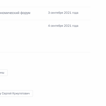
ка «Остров фортов»
ономический форум
3 сентября 2021 года
4 сентября 2021 года
геем Шойгу
и
оны
у Сергей Кужугетович
геем Шойгу