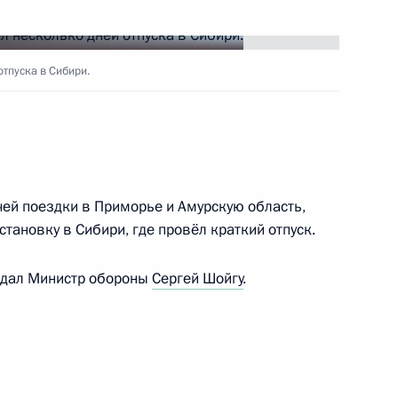
ть следующие материалы
тпуска в Сибири.
геем Шойгу
занской области
чей поездки в Приморье и Амурскую область,
становку в Сибири, где провёл краткий отпуск.
ождал Министр обороны
Сергей Шойгу
.
-2022»