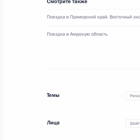
Смотрите также
Осмотр музейно-исторического пар
Поездка в Приморский край. Восточный эк
30 июля 2022 года, 22:30
Поездка в Амурскую область
Встреча с Министром обороны Сер
4 июля 2022 года, 13:30
Парад Победы на Красной площад
Темы
Реги
9 мая 2022 года, 11:00
Лица
Шойг
Встреча с Министром обороны Сер
21 апреля 2022 года, 10:00