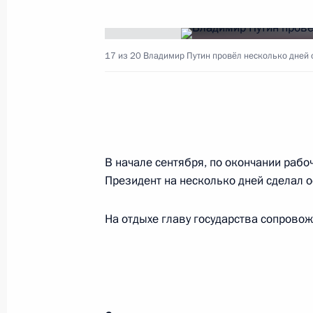
Показа
17 из 20
Владимир Путин провёл несколько дней о
Встреча с Министром обороны Сер
28 октября 2022 года, 17:05
Посещение военного полигона в Ря
В начале сентября, по окончании рабо
Президент на несколько дней сделал о
20 октября 2022 года, 18:05
На отдыхе главу государства сопров
Командно-штабные учения «Восток
6 сентября 2022 года, 11:30