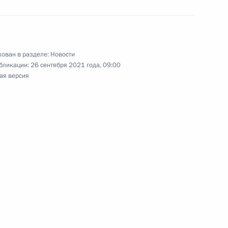
ием Герасимовым
ован в разделе:
Новости
бликации:
26 сентября 2021 года, 09:00
ая версия
геем Шойгу