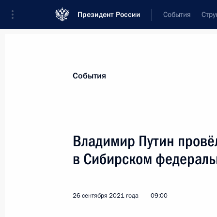
Президент России
События
Стру
Материалы по выбранной персоне
События
Шойгу
,
Сергей
Кужугетович
Секретарь Совета Безопасности
Владимир Путин провёл
в Сибирском федераль
Лента событий
26 сентября 2021 года
09:00