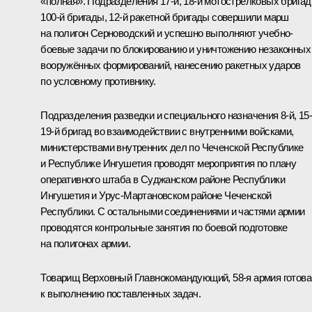
«полная». Подразделения 17‑й, 18‑й мотострелковых бригад
100‑й бригады, 12‑й ракетной бригады совершили марш
на полигон Серноводский и успешно выполняют учебно-
боевые задачи по блокированию и уничтожению незаконных
вооружённых формирований, нанесению ракетных ударов
по условному противнику.
Подразделения разведки и специального назначения 8‑й, 15‑
19‑й бригад во взаимодействии с внутренними войсками,
министерствами внутренних дел по Чеченской Республике
и Республике Ингушетия проводят мероприятия по плану
оперативного штаба в Суджанском районе Республики
Ингушетия и Урус-Мартановском районе Чеченской
Республики. С остальными соединениями и частями армии
проводятся контрольные занятия по боевой подготовке
на полигонах армии.
Товарищ Верховный Главнокомандующий, 58‑я армия готова
к выполнению поставленных задач.