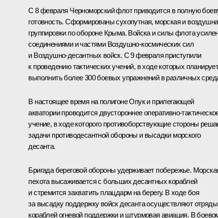
С 8 февраля Черноморский флот приводится в полную бое
готовность. Сформированы сухопутная, морская и воздушн
группировки по обороне Крыма. Войска и силы флота усиле
соединениями и частями Воздушно-космических сил
и Воздушно-десантных войск. С 9 февраля приступили
к проведению тактических учений, в ходе которых планируе
выполнить более 300 боевых упражнений в различных сред
В настоящее время на полигоне Опук и прилегающей
акватории проводится двустороннее оперативно-тактическо
учение, в ходе которого противоборствующие стороны реш
задачи противодесантной обороны и высадки морского
десанта.
Бригада береговой обороны удерживает побережье. Морска
пехота высаживается с больших десантных кораблей
и стремится захватить плацдарм на берегу. В ходе боя
за высадку поддержку войск десанта осуществляют отряды
кораблей огневой поддержки и штурмовая авиация. В боево