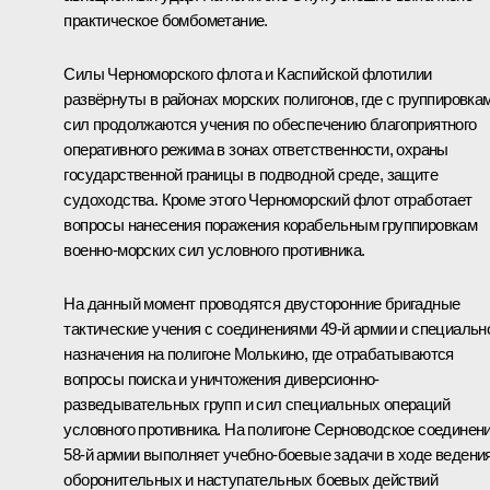
практическое бомбометание.
Силы Черноморского флота и Каспийской флотилии
развёрнуты в районах морских полигонов, где с группировка
сил продолжаются учения по обеспечению благоприятного
оперативного режима в зонах ответственности, охраны
государственной границы в подводной среде, защите
судоходства. Кроме этого Черноморский флот отработает
вопросы нанесения поражения корабельным группировкам
военно-морских сил условного противника.
На данный момент проводятся двусторонние бригадные
тактические учения с соединениями 49‑й армии и специальн
назначения на полигоне Молькино, где отрабатываются
вопросы поиска и уничтожения диверсионно-
разведывательных групп и сил специальных операций
условного противника. На полигоне Серноводское соединен
58‑й армии выполняет учебно-боевые задачи в ходе ведени
оборонительных и наступательных боевых действий