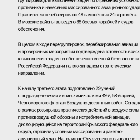
группировка для выполнения задач по отражению условного
противника и нанесению массированного авиационного удар
Практически перебазировано 48 самолётов и 24 вертолёта.
В морские районы выведено 88 боевых кораблей и судов
обеспечения.
В целом в ходе перегруппировок, перебазирования авиации
и проверочных мероприятий подтверждена готовность войск
к выполнению задач по обеспечению военной безопасности
Российской Федерации на юго-западном стратегическом
направлении.
К началу третьего этапа подготовлено 29 учений
с подразделениями и воинскими частями 49‑й, 58‑й армий,
Черноморского флота и Воздушно-десантных войск. Сегодн
в рамках розыгрыша практических действий в воздухе силы
противовоздушной обороны и истребительной авиации,
дислоцирующейся на территории Крымского федерального
округа, отразили условный массированный ракетно-
авиационный удар. На полигоне Опук успешно выполнено