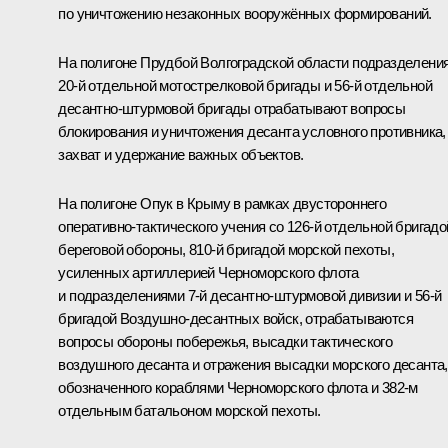
по уничтожению незаконных вооружённых формирований.
На полигоне Прудбой Волгоградской области подразделени
20‑й отдельной мотострелковой бригады и 56‑й отдельной
десантно-штурмовой бригады отрабатывают вопросы
блокирования и уничтожения десанта условного противника,
захват и удержание важных объектов.
На полигоне Опук в Крыму в рамках двустороннего
оперативно-тактического учения со 126‑й отдельной бригадо
береговой обороны, 810‑й бригадой морской пехоты,
усиленных артиллерией Черноморского флота
и подразделениями 7‑й десантно-штурмовой дивизии и 56‑й
бригадой Воздушно-десантных войск, отрабатываются
вопросы обороны побережья, высадки тактического
воздушного десанта и отражения высадки морского десанта,
обозначенного кораблями Черноморского флота и 382‑м
отдельным батальоном морской пехоты.