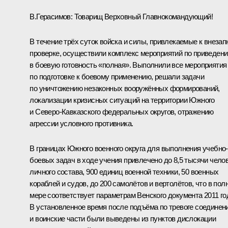
В.Герасимов
:
Товарищ Верховный Главнокомандующий!
В течение трёх суток войска и силы, привлекаемые к внезап
проверке, осуществили комплекс мероприятий по приведен
в боевую готовность «полная». Выполнили все мероприятия
по подготовке к боевому применению, решали задачи
по уничтожению незаконных вооружённых формирований,
локализации кризисных ситуаций на территории Южного
и Северо-Кавказского федеральных округов, отражению
агрессии условного противника.
В границах Южного военного округа для выполнения учебно-
боевых задач в ходе учения привлечено до 8,5 тысячи чело
личного состава, 900 единиц военной техники, 50 военных
кораблей и судов, до 200 самолётов и вертолётов, что в пол
мере соответствует параметрам Венского документа 2011 го
В установленное время после подъёма по тревоге соединен
и воинские части были выведены из пунктов дислокации