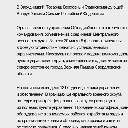
В.Зарудницкий:
Товарищ Верховный Главнокомандующий
Вооружёнными Силами Российской Федерации!
Органы военного управления Объединённого стратегическог
командования, объединений, соединений Центрального
военного округа с 8 часов 30 минут 8 февраля приведены
в боевую готовность «полная» с установленными
ограничениями. Нахожусь на полевом подвижном командно
пункте управления округа, размещённом в одном километре
северо-восточнее города Верхняя Пышма Свердловской
области.
На полигоны выведено 1317 единиц техники управления
и обеспечения. В границах Центрального военного округа
на территории трёх федеральных округов развёрнуто
63 полевых пункта управления. Проведено фортификацион
оборудование в занимаемых районах, отработаны задачи
по организации охраны и обороны, маскировки и защиты
от средств поражения. С опасных направлений пункты