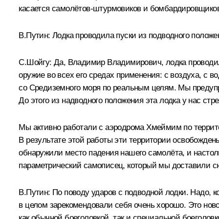
касается самолётов-штурмовиков и бомбардировщико
В.Путин:
Лодка проводила пуски из подводного положе
С.Шойгу:
Да, Владимир Владимирович, лодка проводила
оружие во всех его средах применения: с воздуха, с 
со Средиземного моря по реальным целям. Мы предупр
До этого из надводного положения эта лодка у нас стр
Мы активно работали с аэродрома Хмеймим по территор
В результате этой работы эти территории освобожден
обнаружили место падения нашего самолёта, и настоль
параметрический самописец, который мы доставили сюд
В.Путин:
По поводу ударов с подводной лодки. Надо, ко
в целом зарекомендовали себя очень хорошо. Это нов
как обычной боеголовкой, так и специальной боеголовк