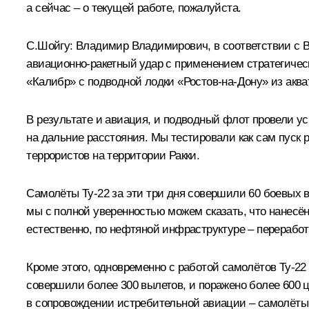
а сейчас – о текущей работе, пожалуйста.
С.Шойгу
:
Владимир Владимирович, в соответствии с В
авиационно-ракетный удар с применением стратегиче
«Калибр» с подводной лодки «Ростов‑на‑Дону» из акв
В результате и авиация, и подводный флот провели у
на дальние расстояния. Мы тестировали как сам пуск р
террористов на территории Ракки.
Самолёты Ту‑22 за эти три дня совершили 60 боевых в
мы с полной уверенностью можем сказать, что нанесён
естественно, по нефтяной инфраструктуре – переработк
Кроме этого, одновременно с работой самолётов Ту‑2
совершили более 300 вылетов, и поражено более 600 ц
в сопровождении истребительной авиации – самолёты С