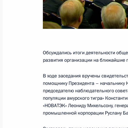
Совещание с постоянными членами
21 марта 2014 года, 12:30
Обсуждались итоги деятельности общес
Рабочая встреча с Министром обо
развития организации на ближайшие 
20 марта 2014 года, 14:10
В ходе заседания вручены свидетельс
помощнику Президента – начальнику 
председателю наблюдательного совета
Ракетоносец «Александр Невский» 
популяции амурского тигра» Констант
России
«НОВАТЭК» Леониду Михельсону, генер
промышленной корпорации Руслану Ба
23 декабря 2013 года, 13:15