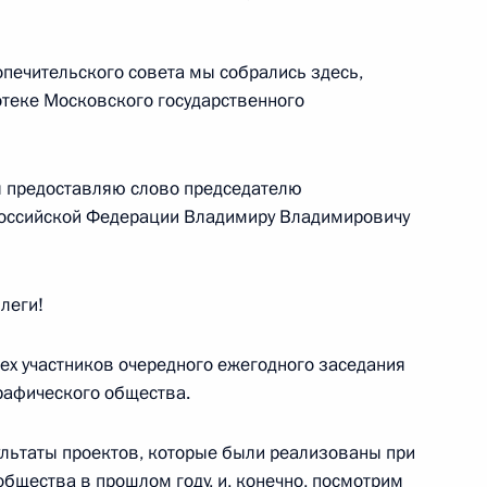
роны Сергеем Шойгу
опечительского совета мы собрались здесь,
отеке Московского государственного
ионного комитета «Победа»
 я предоставляю слово председателю
 Российской Федерации Владимиру Владимировичу
леги!
роны Сергеем Шойгу
сех участников очередного ежегодного заседания
графического общества.
чественной войны
льтаты проектов, которые были реализованы при
бщества в прошлом году, и, конечно, посмотрим