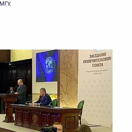
МГУ.
ть следующие материалы
управления обороной
 Русского географического
истерств и ведомств в связи
в состав России