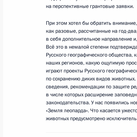
12 июля 2013 года, 16:45
на перспективные грантовые заявки.
При этом хотел бы обратить внимание
Селекторное совещание по ситуаци
как разовые, рассчитанные на год-дв
области
в себя дополнительное направление и,
Всё это в немалой степени подтвержд
19 июня 2013 года, 10:45
Русского географического общества, к
наших регионов, какую ощутимую прос
играют проекты Русского географичес
Рабочая встреча с Министром обо
по сохранению диких видов животных. 
31 мая 2013 года, 15:00
сведения, рекомендации по защите ре
в числе которых расширение заповедн
законодательства. У нас появились но
«Земля леопарда». Что касается ужест
Совещание с руководством Минист
животных предусмотрено исключитель
15 мая 2013 года, 23:30