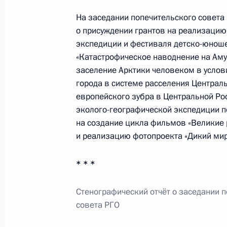
На заседании попечительского совета
о присуждении грантов на реализацию
Перечень поручений по итогам зас
экспедиции и фестиваля детско-юношес
гражданского общества и правам 
«Катастрофическое наводнение на Аму
заселение Арктики человеком в услов
24 сентября 2013 года, 12:00
города в системе расселения Централь
европейского зубра в Центральной Ро
эколого-географической экспедиции п
Селекторное совещание с руковод
на создание цикла фильмов «Великие 
и реализацию фотопроекта «Дикий мир
16 сентября 2013 года, 16:00
* * *
Совещание с постоянными членами
Стенографический отчёт о заседании 
14 августа 2013 года, 12:45
совета РГО