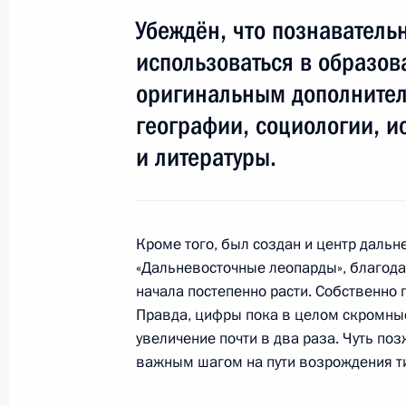
Убеждён, что познаватель
Военные учения в районе Чёрного
использоваться в образов
29 марта 2013 года, 16:00
оригинальным дополнител
географии, социологии, и
и литературы.
В День защитника Отечества Прези
к Могиле Неизвестного Солдата
23 февраля 2013 года, 12:50
Кроме того, был создан и центр дальн
«Дальневосточные леопарды», благода
начала постепенно расти. Собственно г
Президенту представлен План обо
Правда, цифры пока в целом скромны
29 января 2013 года, 13:00
увеличение почти в два раза. Чуть поз
важным шагом на пути возрождения ти