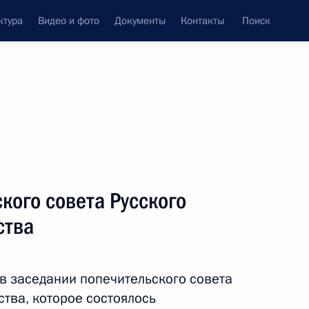
ктура
Видео и фото
Документы
Контакты
Поиск
Все персоны
кого совета Русского
ства
Подписаться на ленту
в заседании попечительского совета
тва, которое состоялось