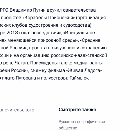
 РГО Владимир Путин вручил свидетельства
 проектов «Корабелы Прионежья» (организация
едания Совета по развитию
ких клубов судостроения и судоходства),
человека
ре 2013 года: последствия», «Инициальное
иях меняющейся природной среды», «Средние
ной России», проекта по изучению и сохранению
ссии и на организацию российско-казахстанской
о реке Чаган. Присуждены также медиагранты
ством Министерства обороны
реки России», съемку фильма «Живая Ладога»
 плато Путорана и полуострова Таймыр».
 Совета Безопасности
Смотрите также
попечительского
Русское географическое
общество