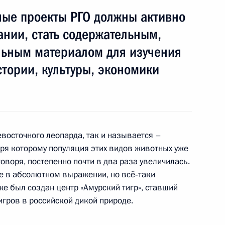
ные проекты РГО должны активно
 моря
ании, стать содержательным,
ьным материалом для изучения
стории, культуры, экономики
дент возложил венок
евосточного леопарда, так и называется –
ря которому популяция этих видов животных уже
оворя, постепенно почти в два раза увеличилась.
роны Российской Федерации
е в абсолютном выражении, но всё‑таки
же был создан центр «Амурский тигр», ставший
гров в российской дикой природе.