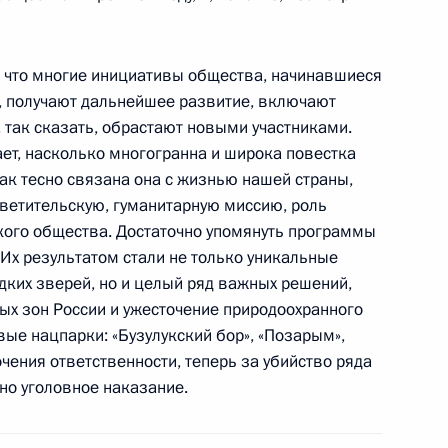
, что многие инициативы общества, начинавшиеся
и на полигоне в Самарской
а, получают дальнейшее развитие, включают
 так сказать, обрастают новыми участниками.
ает, насколько многогранна и широка повестка
ак тесно связана она с жизнью нашей страны,
ветительскую, гуманитарную миссию, роль
кого общества. Достаточно упомянуть программы
роны Сергеем Шойгу
Их результатом стали не только уникальные
дких зверей, но и целый ряд важных решений,
ых зон России и ужесточение природоохранного
вые нацпарки: «Бузулукский бор», «Позарым»,
очения ответственности, теперь за убийство ряда
ерства обороны
но уголовное наказание.