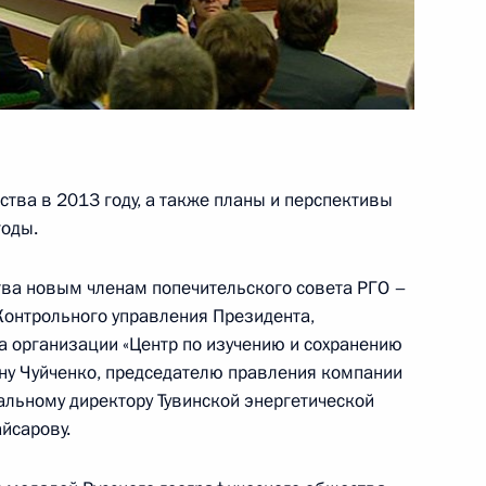
 Совета Безопасности
тва в 2013 году, а также планы и перспективы
роны Сергеем Шойгу
годы.
тва новым членам попечительского совета РГО –
Контрольного управления Президента,
 организации «Центр по изучению и сохранению
принят в боевой состав ВМФ
ину Чуйченко, председателю правления компании
альному директору Тувинской энергетической
йсарову.