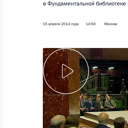
в Фундаментальной библиотеке 
Показа
15 апреля 2014 года
14:50
Москва
Посещение Национального центра 
8 мая 2014 года, 14:00
Заседание попечительского совета
общества
15 апреля 2014 года, 14:50
Поручение руководителям ряда мин
с принятием Крыма и Севастополя 
23 марта 2014 года, 10:00