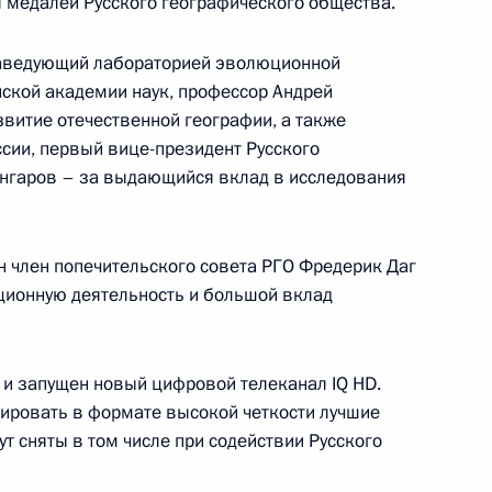
 медалей Русского географического общества.
системы военного
заведующий лабораторией эволюционной
йской академии наук, профессор Андрей
витие отечественной географии, а также
сии, первый вице-президент Русского
ингаров – за выдающийся вклад в исследования
терств финансов, труда,
 член попечительского совета РГО Фредерик Даг
ционную деятельность и большой вклад
естве Евроазиатского центра
 и запущен новый цифровой телеканал IQ HD.
да и Русского
трировать в формате высокой четкости лучшие
т сняты в том числе при содействии Русского