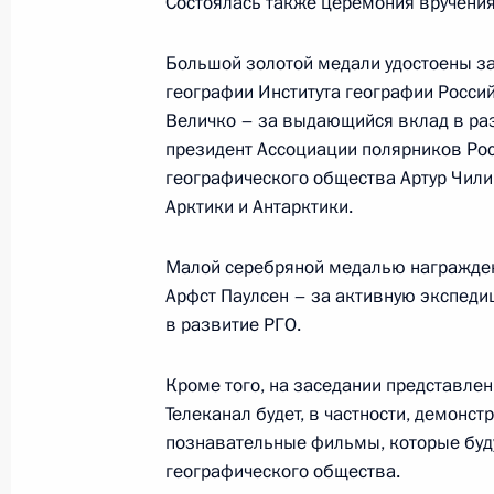
Состоялась также церемония вручения
Совещание по вопросам развития 
Большой золотой медали удостоены 
образования
географии Института географии Росси
15 ноября 2013 года, 17:45
Величко – за выдающийся вклад в раз
президент Ассоциации полярников Рос
географического общества Артур Чил
Арктики и Антарктики.
Совещание с руководителями минис
здравоохранения и обороны
Малой серебряной медалью награжден
30 сентября 2013 года, 10:20
Арфст Паулсен – за активную экспеди
в развитие РГО.
Подписано соглашение о сотруднич
Кроме того, на заседании представлен
изучения дальневосточного леопар
Телеканал будет, в частности, демонс
географического общества
познавательные фильмы, которые буду
географического общества.
25 сентября 2013 года, 11:00