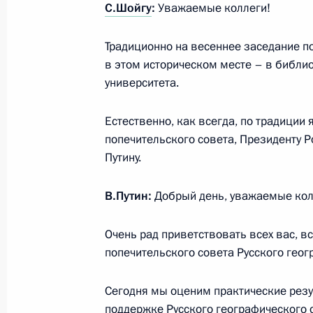
С.Шойгу
:
Уважаемые коллеги!
Рабочая встреча с Министром обо
Традиционно на весеннее заседание п
23 июля 2013 года, 17:00
в этом историческом месте – в библи
университета.
Заседание Российского организац
Естественно, как всегда, по традиции
12 июля 2013 года, 17:40
попечительского совета, Президенту
Путину.
В.Путин:
Добрый день, уважаемые кол
Рабочая встреча с Министром обо
12 июля 2013 года, 17:00
Очень рад приветствовать всех вас, в
попечительского совета Русского гео
Встреча с ветеранами Великой Оте
Сегодня мы оценим практические резу
поддержке Русского географического о