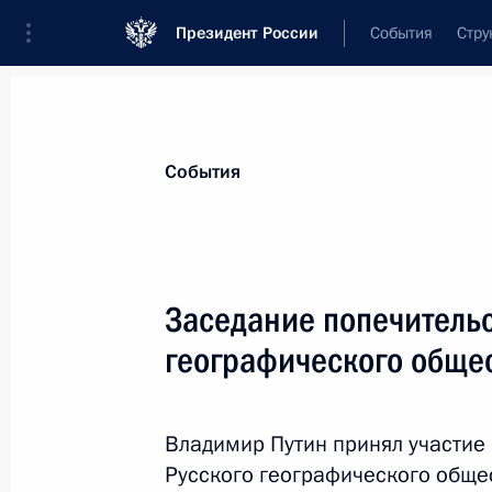
Президент России
События
Стру
Материалы по выбранной персоне
События
Шойгу
,
Сергей
Кужугетович
Секретарь Совета Безопасности
Заседание попечительс
географического обще
Лента событий
Владимир Путин принял участие 
Русского географического общес