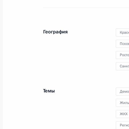
исполнения поручений
Президента
16 февраля 2012 года
Видео, 1 ч.
География
Крас
Пско
Росто
Санк
Темы
Демо
Жиль
ЖКХ
Реги