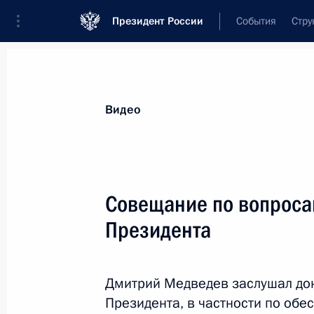
Президент России
События
Стру
Видеозаписи
Фотографии
Аудиозапи
Все материалы
Выступления
Совещан
Видео
Показа
Совещание по вопроса
Президента
Вручение верительных
грамот послами
Дмитрий Медведев заслушал до
иностранных государств
Президента, в частности по об