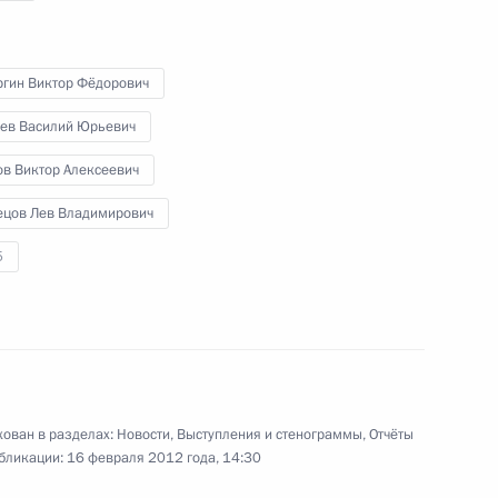
Вручение премий
Президента для молодых
учёных за 2011 год
ргин Виктор Фёдорович
бев Василий Юрьевич
8 февраля 2012 года
Видео, 15 мин.
ов Виктор Алексеевич
ецов Лев Владимирович
5
ован в разделах:
Новости
,
Выступления и стенограммы
,
Отчёты
бликации:
16 февраля 2012 года, 14:30