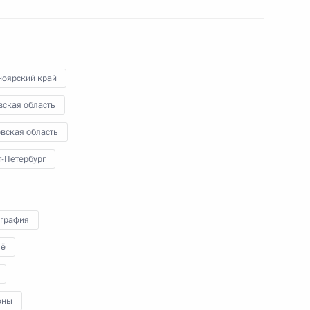
политических партий
15 февраля 2012 года
Видео, 4 мин.
ноярский край
вская область
вская область
т-Петербург
графия
ё
оны