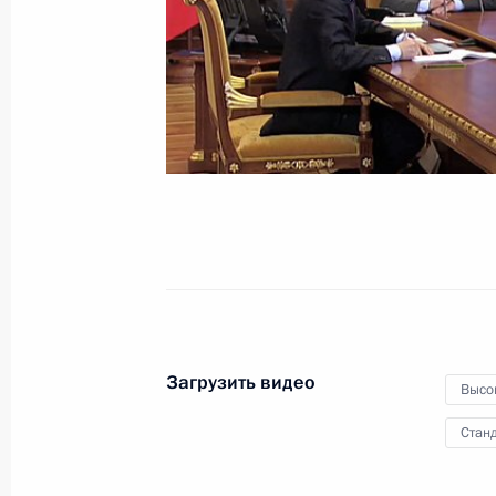
дежурство
21 февраля 2012 года
Видео, 4 мин.
Загрузить видео
Высо
Станд
Совещание по вопросам