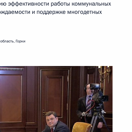
ию эффективности работы коммунальных
ождаемости и поддержке многодетных
21 февраля 2012 года
Видео, 4 мин.
область, Горки
Вручение государственных
наград иностранным