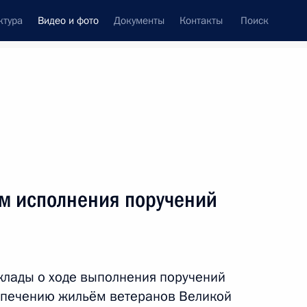
ктура
Видео и фото
Документы
Контакты
Поиск
си
ия, встречи
Встречи со СМИ
февраль, 2012
ть следующие материалы
м исполнения поручений
Встреча с командирами
ракетных полков 60-й
клады о ходе выполнения поручений
ракетной дивизии
еспечению жильём ветеранов Великой