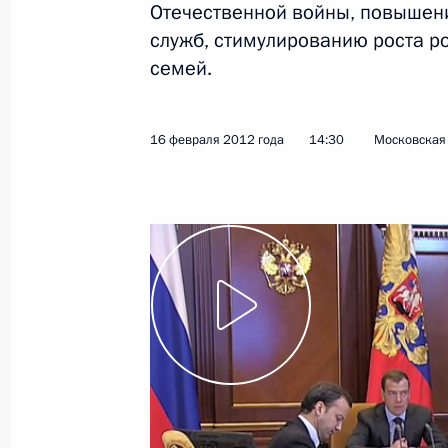
Отечественной войны, повышен
служб, стимулированию роста р
22 февраля 2012 года
Видео, 9 мин.
семей.
16 февраля 2012 года
14:30
Московская 
Выступление на церемонии,
посвящённой заступлению 626-го
ракетного полка на боевое