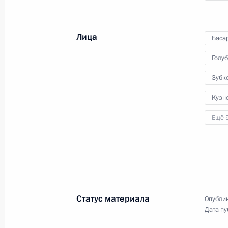
Совещание о мерах
по реализации жилищной
Лица
политики
Баса
Голу
14 февраля 2012 года
Видео, 10 мин.
Зубк
Кузн
Ещё 
Статус материала
Опублик
Дата пу