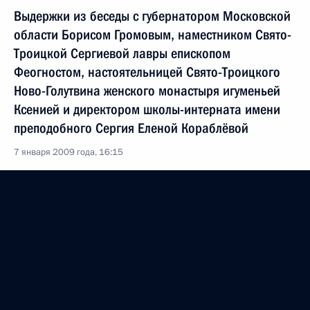
Выдержки из беседы с губернатором Московской
области Борисом Громовым, наместником Свято-
Троицкой Сергиевой лавры епископом
Феогностом, настоятельницей Свято-Троицкого
Ново-Голутвина женского монастыря игуменьей
Ксенией и директором школы-интерната имени
преподобного Сергия Еленой Кораблёвой
7 января 2009 года, 16:15
Указ о награждении губернатора Московской
области Бориса Громова орденом «За заслуги
перед Отечеством» IV степени
7 ноября 2008 года, 11:00