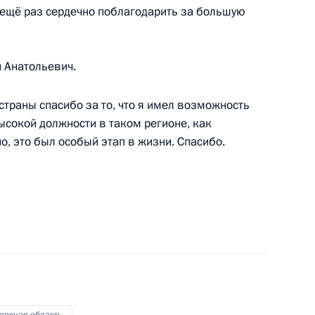
ы ещё раз сердечно поблагодарить за большую
унктов 5, 6 и 7 перечня
 Анатольевич.
оты мобильной приёмной
ковской области
 страны спасибо за то, что я имел возможность
высокой должности в таком регионе, как
о, это был особый этап в жизни. Спасибо.
 по итогам работы мобильной
шкино Московской области
ний, данных по итогам работы
 городе Пушкино Московской