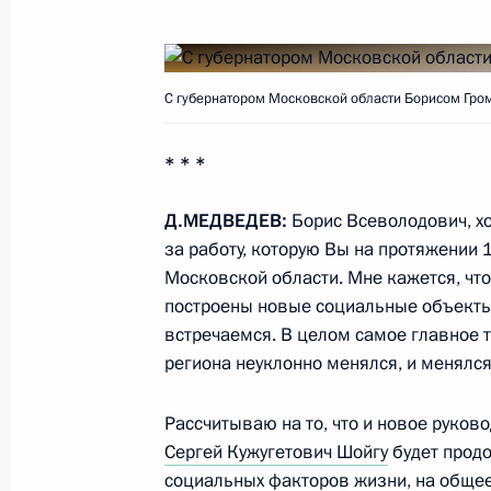
Об исполнении поручения Президе
государственной власти на террит
25 апреля 2012 года, 21:25
С губернатором Московской области Борисом Гро
* * *
Рабочая встреча с губернатором М
Громовым
Д.МЕДВЕДЕВ:
Борис Всеволодович, хо
за работу, которую Вы на протяжении 
9 апреля 2012 года, 16:00
Московской области. Мне кажется, чт
построены новые социальные объекты,
встречаемся. В целом самое главное т
Об исполнении поручения Президен
региона неуклонно менялся, и менялся
в градостроительные документы М
изменений, касающихся учёта при 
Рассчитываю на то, что и новое руков
и сооружений норм транспортного
Сергей Кужугетович Шойгу
будет продо
социальных факторов жизни, на общее
11 февраля 2012 года, 18:30