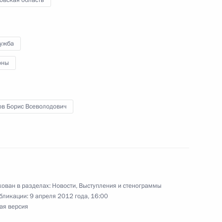
овская область
лужба
оны
та 4 и признан исполненным
х по итогам работы мобильной
ломне Московской области
ов Борис Всеволодович
ня поручений, данных
мной Президента в городе
ован в разделах:
Новости
,
Выступления и стенограммы
бликации:
9 апреля 2012 года, 16:00
ая версия