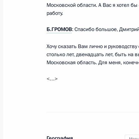
Московской области. А Вас я хотел б
работу.
О продлении контроля исполнения п
Б.ГРОМОВ
: Спасибо большое, Дмитрий
поручений, данных по итогам раб
Президента в городе Коломне Мос
Хочу сказать Вам лично и руководству
22 декабря 2011 года, 21:30
столько лет, двенадцать лет, быть на 
Московская область. Для меня, конечн
<…>
Об исполнении поручений, данных
приёмной Президента в городе Пу
14 декабря 2011 года, 21:10
О ходе исполнения перечня поруче
мобильной приёмной Президента в
География