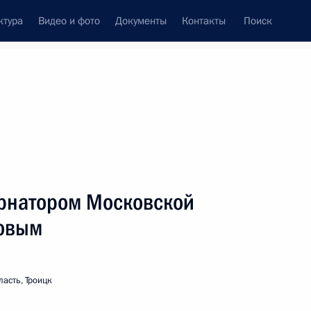
ктура
Видео и фото
Документы
Контакты
Поиск
Все персоны
ернатором Московской
мовым
Подписаться на ленту
асть, Троицк