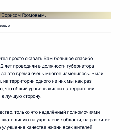
нта о размещении органов
ории московской агломерации
мовым.
осковской области Борисом
тел просто сказать Вам большое спасибо
12 лет проводили в должности губернатора
о за это время очень многое изменилось. Были
 на территории одного из них мы как раз
о, что общий уровень жизни на территории
та о внесении
 в лучшую сторону.
осквы и Московской области
строительстве зданий
одство, только что наделённый полномочиями
 обслуживания
лжать линию на укрепление области, на развитие
 улучшение качества жизни всех жителей