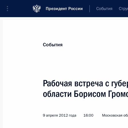
Президент России
События
Стру
Материалы по выбранной персоне
События
Громов
,
Борис
Всеволодович
Рабочая встреча с губ
области Борисом Гро
Лента событий
9 апреля 2012 года
16:00
Московская обл