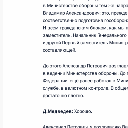
в Министерстве обороны тем же напр
Совета Безопасности
Владимир Александрович: это, прежде 
31 октября 2011 года, 18:00
соответственно подготовка гособорон
И всем гражданским блоком, как мы 
заместитель, Начальник Генерального
Рабочая встреча с Министром об
и другой Первый заместитель Минист
составляющей.
24 октября 2011 года, 16:30
До этого Александр Петрович возглав
в ведении Министерства обороны. До 
Об исполнении пункта 4 перечня п
Федерации, ещё ранее работал в Мин
работы мобильной приёмной Прези
службе, в валютном контроле. В обще
области
достаточно плотно.
19 октября 2011 года, 11:30
Д.Медведев:
Хорошо.
Александр Петрович, я поздравляю Ва