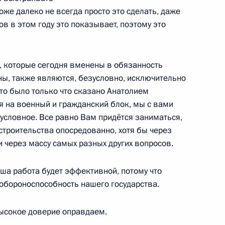
оже далеко не всегда просто это сделать, даже
в в этом году это показывает, поэтому это
ороны Анатолием Сердюковым
лександром Сухоруковым
и, которые сегодня вменены в обязанность
ы, также являются, безусловно, исключительно
что было только что сказано Анатолием
 на военный и гражданский блок, мы с вами
 условное. Все равно Вам придётся заниматься,
пешном запуске ракеты
строительства опосредованно, хотя бы через
и через массу самых разных других вопросов.
ша работа будет эффективной, потому что
 обороноспособность нашего государства.
нта об обеспечении
ысокое доверие оправдаем.
бжения, электроснабжения