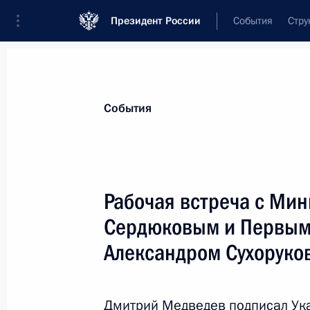
Президент России
События
Стру
Материалы по выбранной персоне
События
Сердюков
,
Анатолий
Эдуардович
Рабочая встреча с Ми
Сердюковым и Первым
Александром Сухорук
Лента событий
Дмитрий Медведев подписал Ука