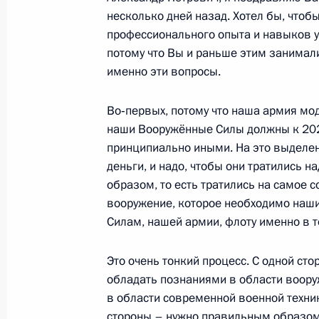
Об исполнении поручения Президен
несколько дней назад. Хотел бы, чтобы
и реализации комплекса мер по со
профессионального опыта и навыков 
высвобождаемых сотрудников МВД 
потому что Вы и раньше этим занимали
военнослужащих
именно эти вопросы.
13 октября 2011 года, 11:00
Во‑первых, потому что наша армия мо
наши Вооружённые Силы должны к 202
принципиально иными. На это выделе
Встреча с участниками российско-
деньги, и надо, чтобы они тратились 
сотрудничества по вопросам безоп
образом, то есть тратились на самое 
7 сентября 2011 года, 14:30
вооружение, которое необходимо на
Силам, нашей армии, флоту именно в т
О ходе исполнения поручения Мини
Это очень тонкий процесс. С одной сто
обладать познаниями в области воору
по итогам работы мобильной приё
в области современной военной техник
в Астраханской области
стороны – нужно правильным образо