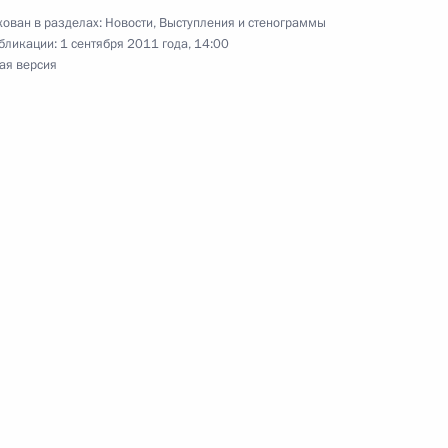
ован в разделах:
Новости
,
Выступления и стенограммы
бликации:
1 сентября 2011 года, 14:00
та о предоставлении
ая версия
 на военную службу
м Сергеем Ивановым
 Сердюковым
вещания по вопросам
саммита АТЭС»