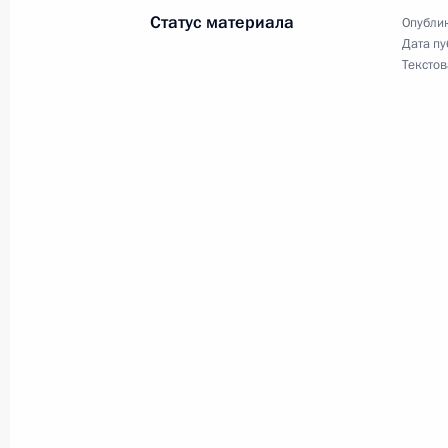
Статус материала
Опублик
Дата пу
Об исполнении поручения Президен
Текстов
абитуриентам отсрочки от призыва
13 июля 2011 года, 18:20
Рабочая встреча с вице-премьеро
и Министром обороны Анатолием
12 июля 2011 года, 15:00
Перечень поручений по итогам со
подготовки к проведению «Недели 
6 июля 2011 года, 09:50