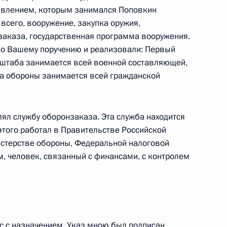
авлением, которым занимался Поповкин
всего, вооружение, закупка оружия,
заказа, государственная программа вооружения.
по Вашему поручению и реализовали: Первый
 штаба занимается всей военной составляющей,
ороны Анатолием Сердюковым
ра обороны занимается всей гражданской
лял службу оборонзаказа. Эта служба находится
этого работал в Правительстве Российской
оручений, данных по итогам
истерстве обороны, Федеральной налоговой
дента в Астраханской
м, человек, связанный с финансами, с контролем
с с назначением. Указ мною был подписан