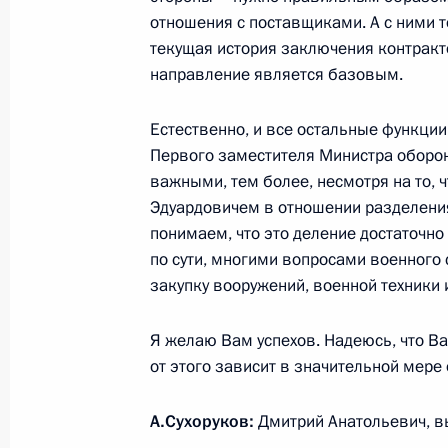
6 сентября 2011 года, 18:50
отношения с поставщиками. А с ними т
текущая история заключения контракто
направление является базовым.
Рабочая встреча с Министром об
и Первым замминистра обороны А
Естественно, и все остальные функци
Первого заместителя Министра оборон
1 сентября 2011 года, 14:00
важными, тем более, несмотря на то, 
Эдуардовичем в отношении разделения
понимаем, что это деление достаточно
Президент проинформирован об ус
по сути, многими вопросами военного 
«Булава»
закупку вооружений, военной техники 
27 августа 2011 года, 16:00
Я желаю Вам успехов. Надеюсь, что Ва
от этого зависит в значительной мере
Об исполнении поручения Президе
А.Сухоруков:
Дмитрий Анатольевич, в
нормативных параметров теплосна