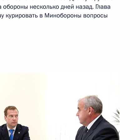
обороны несколько дней назад. Глава
ть следующие материалы
ову курировать в Минобороны вопросы
та 4 перечня поручений,
ой приёмной Президента
стру обороны, данного
мной Президента в Тверской