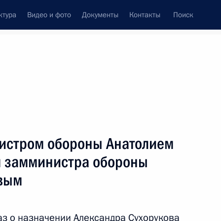
ктура
Видео и фото
Документы
Контакты
Поиск
Все персоны
нистром обороны Анатолием
 замминистра обороны
овым
Подписаться на ленту
з о назначении Александра Сухорукова