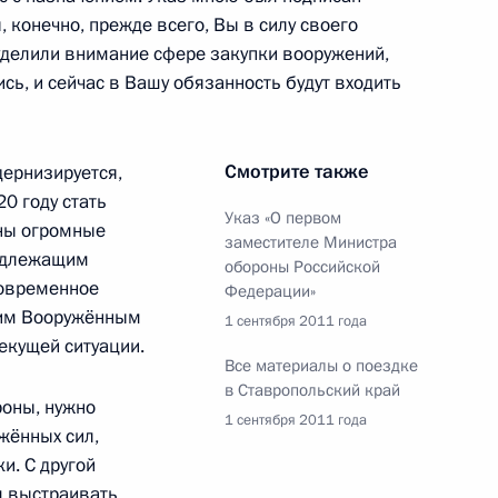
та о разработке
, конечно, прежде всего, Вы в силу своего
действию занятости
уделили внимание сфере закупки вооружений,
и увольняемых
сь, и сейчас в Вашу обязанность будут входить
Смотрите также
дернизируется,
0 году стать
Указ «О первом
ны огромные
французского Совета
заместителе Министра
надлежащим
асности
обороны Российской
современное
Федерации»
шим Вооружённым
1 сентября 2011 года
екущей ситуации.
Все материалы о поездке
в Ставропольский край
стру обороны, данного
роны, нужно
1 сентября 2011 года
жённых сил,
мной Президента
и. С другой
м выстраивать