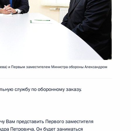
льное расследование причин
ного округа
ева) и Первым заместителем Министра обороны Александром
боты мобильной приёмной
льную службу по оборонному заказу.
очу Вам представить Первого заместителя
дра Петровича. Он будет заниматься
ие с постоянными членами