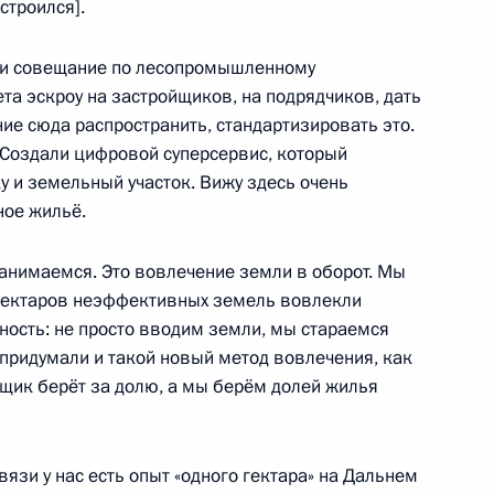
строился].
ли совещание по лесопромышленному
ета эскроу на застройщиков, на подрядчиков, дать
ической культуры и спорта
е сюда распространить, стандартизировать это.
Создали цифровой суперсервис, который
у и земельный участок. Вижу здесь очень
ное жильё.
ва
занимаемся. Это вовлечение земли в оборот. Мы
 гектаров неэффективных земель вовлекли
ьность: не просто вводим земли, мы стараемся
 придумали и такой новый метод вовлечения, как
ойщик берёт за долю, а мы берём долей жилья
кею с мячом
вязи у нас есть опыт «одного гектара» на Дальнем