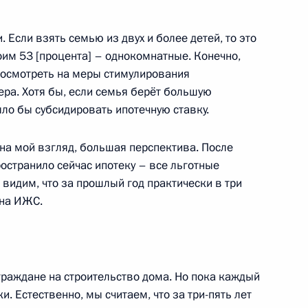
. Если взять семью из двух и более детей, то это
роим 53 [процента] – однокомнатные. Конечно,
посмотреть на меры стимулирования
ра. Хотя бы, если семья берёт большую
иаде 2019 года
ыло бы субсидировать ипотечную ставку.
на мой взгляд, большая перспектива. После
остранило сейчас ипотеку – все льготные
видим, что за прошлый год практически в три
ва
 на ИЖС.
елем Председателя
 граждане на строительство дома. Но пока каждый
и. Естественно, мы считаем, что за три-пять лет