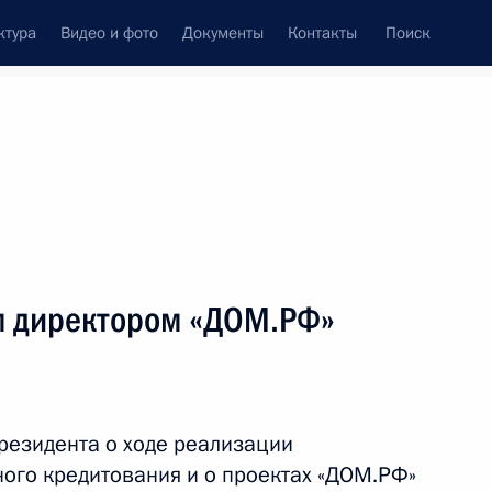
ктура
Видео и фото
Документы
Контакты
Поиск
Все персоны
м директором «ДОМ.РФ»
Подписаться на ленту
езидента о ходе реализации
ого кредитования и о проектах «ДОМ.РФ»