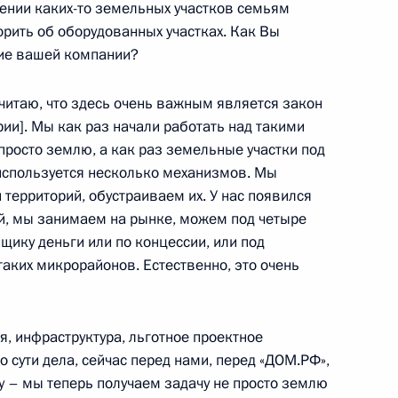
лении каких-то земельных участков семьям
ворить об оборудованных участках. Как Вы
ической культуры и спорта
тие вашей компании?
итаю, что здесь очень важным является закон
ии]. Мы как раз начали работать над такими
ической культуры и спорта
просто землю, а как раз земельные участки под
используется несколько механизмов. Мы
территорий, обустраиваем их. У нас появился
й, мы занимаем на рынке, можем под четыре
ику деньги или по концессии, или под
ием Мутко
таких микрорайонов. Естественно, это очень
 инфраструктура, льготное проектное
о сути дела, сейчас перед нами, перед «ДОМ.РФ»,
ической культуры и спорта
у – мы теперь получаем задачу не просто землю