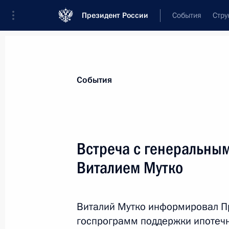
Президент России
События
Стру
Материалы по выбранной персоне
События
Мутко
,
Виталий
Леонтьевич
генеральный директор ПАО «ДОМ.РФ»
Встреча с генеральны
Виталием Мутко
Лента событий
Виталий Мутко информировал Пр
госпрограмм поддержки ипотечн