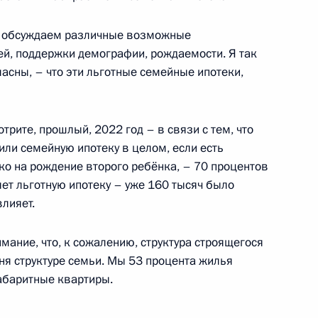
ии Госсовета по вопросу
в
с обсуждаем различные возможные
й, поддержки демографии, рождаемости. Я так
ласны, – что эти льготные семейные ипотеки,
ва
рите, прошлый, 2022 год – в связи с тем, что
ли семейную ипотеку в целом, если есть
ко на рождение второго ребёнка, – 70 процентов
яет льготную ипотеку – уже 160 тысяч было
влияет.
й Мутко посетили
имание, что, к сожалению, структура строящегося
дня структуре семьи. Мы 53 процента жилья
абаритные квартиры.
 межнациональным