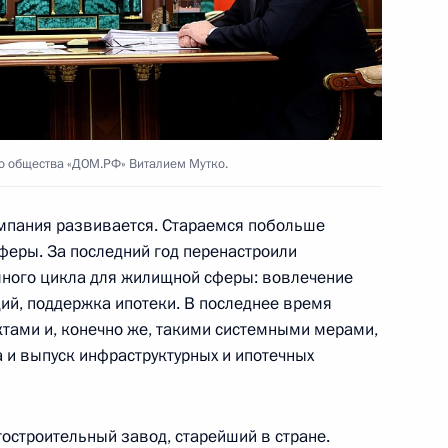
тия «ДОМ.РФ» Виталием Мутко
о общества «ДОМ.РФ» Виталием Мутко.
тия «ДОМ.РФ» Виталием Мутко
пания развивается. Стараемся побольше
феры. За последний год перенастроили
лного цикла для жилищной сферы: вовлечение
ций, поддержка ипотеки. В последнее время
тия «ДОМ.РФ» Виталием Мутко
тами и, конечно же, такими системными мерами,
 и выпуск инфраструктурных и ипотечных
тостроительный завод, старейший в стране.