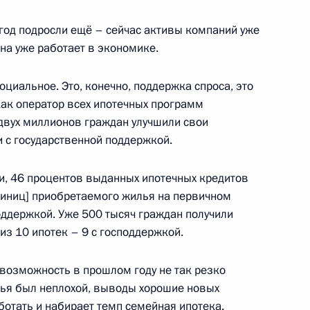
та по направлению
ьное хозяйство, городская
год подросли ещё – сейчас активы компаний уже
она уже работает в экономике.
оциальное. Это, конечно, поддержка спроса, это
как оператор всех ипотечных программ
 двух миллионов граждан улучшили свои
льным отношениям
 с государственной поддержкой.
ти, 46 процентов выданных ипотечных кредитов
единиц] приобретаемого жилья на первичном
и граждан, пострадавших
поддержкой. Уже 500 тысяч граждан получили
и
из 10 ипотек – 9 с господдержкой.
 возможность в прошлом году не так резко
илья был неплохой, выводы хорошие новых
ботать и набирает темп семейная ипотека.