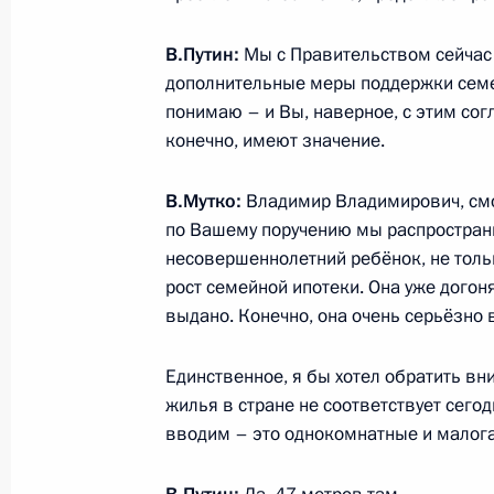
Заседание консультативной комисс
реализации национальных проекто
В.Путин:
Мы с Правительством сейча
дополнительные меры поддержки семе
6 июня 2019 года, 19:30
понимаю – и Вы, наверное, с этим сог
конечно, имеют значение.
Совещание с членами Правительст
В.Мутко:
Владимир Владимирович, смот
4 июня 2019 года, 17:00
по Вашему поручению мы распространи
несовершеннолетний ребёнок, не толь
рост семейной ипотеки. Она уже догон
выдано. Конечно, она очень серьёзно 
Магомедсалам Магомедов и Витали
Московский дом национальностей
Единственное, я бы хотел обратить вн
25 января 2019 года, 20:30
жилья в стране не соответствует сего
вводим – это однокомнатные и малог
Заседание президиума Совета по