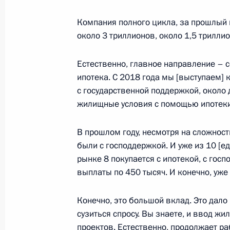
Заседание рабочей группы Госсове
«Строительство, жилищно-коммунал
Компания полного цикла, за прошлый 
среда»
около 3 триллионов, около 1,5 трилли
3 июня 2020 года, 12:00
Естественно, главное направление – с
ипотека. С 2018 года мы [выступаем] 
с государственной поддержкой, около
Заседание Совета по межнациона
жилищные условия с помощью ипотеки
29 ноября 2019 года, 18:20
В прошлом году, несмотря на сложнос
были с господдержкой. И уже из 10 [
Совещание о жилищном обеспечени
рынке 8 покупается с ипотекой, с гос
в ходе паводка в Иркутской област
выплаты по 450 тысяч. И конечно, уже 
2 сентября 2019 года, 15:15
Конечно, это большой вклад. Это дало
сузиться спросу. Вы знаете, и ввод ж
проектов. Естественно, продолжает ра