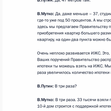
В.Путин:
Да, 47 метров там.
отношениям
В.Мутко:
Да, даже меньше – 37, студии
13 июля 2018 года, 17:00
где-то уже под 50 процентов. А мы ст
здесь мы предлагаем Правительству 
приобретения квартир большего разме
Совещание о подготовке к универс
квартиру, на один-два пункта можно б
1 марта 2017 года, 10:00
Очень неплохо развивается ИЖС. Это, 
Ваших поручений Правительство распр
ипотеки ты можешь взять на ИЖС. Мы 
Совещание с членами Правительст
раза увеличилось количество ипотеки
1 февраля 2017 года, 17:50
В.Путин:
В три раза?
Виталий Мутко назначен Заместит
В.Мутко:
В три раза. 33 тысячи взяли
Правительства
10-й дом строится с поддержкой ипотек