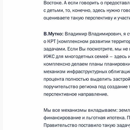
Востоке. А если говорить о предостав
с детьми, то, конечно, здесь нужно го
Заседание Совета по развитию физ
оцениваете такую перспективу и учас
2 июня 2015 года, 15:20
В.Мутко:
Владимир Владимирович, я сч
о КРТ [комплексном развитии территор
Заседание Совета по развитию физ
задачами. Если Вы посмотрите, мы не 
ИЖС для многодетных семей – здесь 
9 октября 2014 года, 15:00
комплексно делаем планы планировки 
механизм инфраструктурных облигаци
процента полностью выделить застройщ
Встреча с Министром спорта Витал
поручительство региона под создание 
перспективное направление.
16 июня 2014 года, 16:05
Мы все механизмы вкладываем: земля,
финансирование и льготная ипотека. П
Заседание Совета по развитию физ
Правительство поставило такую задач