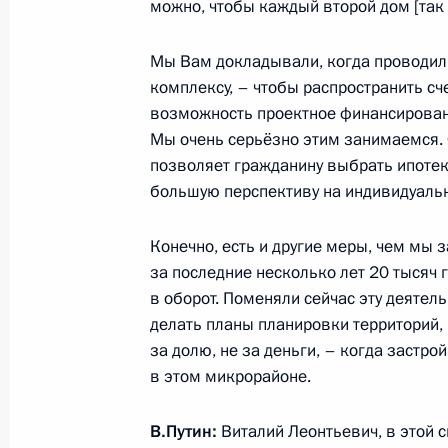
можно, чтобы каждый второй дом [так 
19 октября 2016 года, 18:35
Мы Вам докладывали, когда проводи
комплексу, – чтобы распространить сч
Заседание Совета по развитию физ
возможность проектное финансировани
Мы очень серьёзно этим занимаемся. 
22 апреля 2016 года, 16:30
позволяет гражданину выбрать ипотек
большую перспективу на индивидуаль
Совещание с членами Правительст
Конечно, есть и другие меры, чем мы 
16 марта 2016 года, 16:10
за последние несколько лет 20 тысяч
в оборот. Поменяли сейчас эту деятел
делать планы планировки территорий,
за долю, не за деньги, – когда застр
Встреча со сборной России по хок
в этом микрорайоне.
18 февраля 2016 года, 17:15
В.Путин:
Виталий Леонтьевич, в этой с