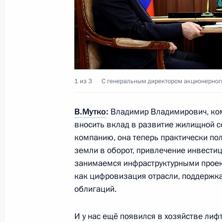
Встреча с главой института разви
22 сентября 2022 года, 16:00
1 из 3
С генеральным директором акционерног
Встреча с главой института разви
В.Мутко
:
Владимир Владимирович, ком
24 августа 2021 года, 20:20
вносить вклад в развитие жилищной с
компанию, она теперь практически по
земли в оборот, привлечение инвести
Встреча с главой института разви
занимаемся инфраструктурными проек
как цифровизация отрасли, поддержка
6 августа 2020 года, 13:20
облигаций.
И у нас ещё появился в хозяйстве лиф