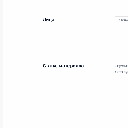
Заседание Совета по развитию физ
24 марта 2014 года, 18:30
Лица
Мутк
Встреча с президентом ФИФА Йоз
14 сентября 2013 года, 16:00
Статус материала
Опублик
Дата пу
Встреча с Мишелем Платини
17 апреля 2013 года, 17:45
Встреча с представителями спорти
и фигурному катанию