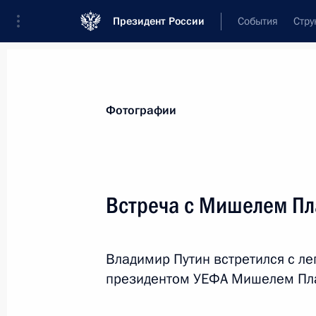
Президент России
События
Стру
Материалы по выбранной персоне
Фотографии
Мутко
,
Виталий
Леонтьевич
генеральный директор ПАО «ДОМ.РФ»
Встреча с Мишелем Пл
Владимир Путин встретился с л
Лента событий
президентом УЕФА Мишелем Пл