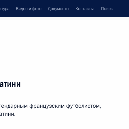
ктура
Видео и фото
Документы
Контакты
Поиск
Все персоны
атини
егендарным французским футболистом,
Подписаться на ленту
атини.