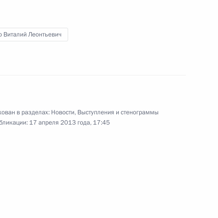
ической культуры и спорта
о Виталий Леонтьевич
ефом Блаттером
ован в разделах:
Новости
,
Выступления и стенограммы
бликации:
17 апреля 2013 года, 17:45
вных федераций по хоккею