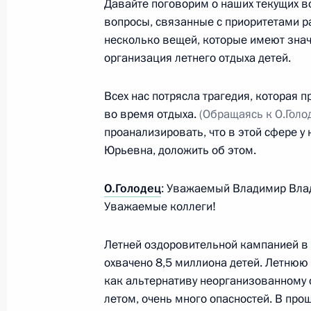
Давайте поговорим о наших текущих во
вопросы, связанные с приоритетами р
несколько вещей, которые имеют значе
Расширенное заседание Коллегии 
организация летнего отдыха детей.
службы
20 ноября 2015 года, 11:30
Всех нас потрясла трагедия, которая 
во время отдыха.
(Обращаясь к О.Голод
проанализировать, что в этой сфере у 
Юрьевна, доложить об этом.
Совещание с членами Правительст
1 апреля 2015 года, 14:30
О.Голодец
: Уважаемый Владимир Вла
Уважаемые коллеги!
Совещание с членами Правительст
Летней оздоровительной кампанией в 
охвачено 8,5 миллиона детей. Летню
21 января 2015 года, 16:00
как альтернативу неорганизованному о
летом, очень много опасностей. В прош