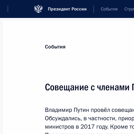
Президент России
События
Стру
Материалы по выбранной персоне
События
Шувалов
,
Игорь
Иванович
председатель Государственной корпор
Совещание с членами 
Владимир Путин провёл совещан
Лента событий
Обсуждались, в частности, при
министров в 2017 году. Кроме то