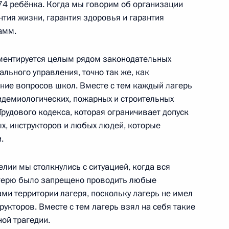
74 ребёнка. Когда мы говорим об организации
едания наблюдательного
нтия жизни, гарантия здоровья и гарантия
ра по футболу 2018 года
амм.
аментируется целым рядом законодательных
ального управления, точно так же, как
ние вопросов школ. Вместе с тем каждый лагерь
ва
идемиологических, пожарных и строительных
Трудового кодекса, которая ограничивает допуск
х, инструкторов и любых людей, которые
.
ва
елии мы столкнулись с ситуацией, когда вся
герю было запрещено проводить любые
ми территории лагеря, поскольку лагерь не имел
рукторов. Вместе с тем лагерь взял на себя такие
ной трагедии.
ва