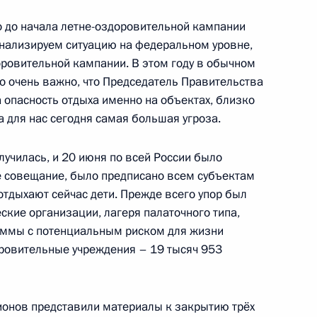
 до начала летне-оздоровительной кампании
анализируем ситуацию на федеральном уровне,
оровительной кампании. В этом году в обычном
ЖКХ
о очень важно, что Председатель Правительства
 опасность отдыха именно на объектах, близко
а для нас сегодня самая большая угроза.
лучилась, и 20 июня по всей России было
телем Председателя
е совещание, было предписано всем субъектам
 и помощником Президента
отдыхают сейчас дети. Прежде всего упор был
ские организации, лагеря палаточного типа,
раммы с потенциальным риском для жизни
ровительные учреждения – 19 тысяч 953
приоритетных нацпроектов
ионов представили материалы к закрытию трёх