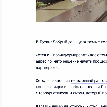
Совещание с членами Правительст
29 июня 2016 года, 14:50
В.Путин:
Добрый день, уважаемые кол
Совещание с членами Правительст
30 марта 2016 года, 15:25
Хотел бы проинформировать вас о том,
адрес принято решение начать процес
партнёрами.
Совещание по экономическим воп
Сегодня состоялся
телефонный разгов
11 марта 2016 года, 07:00
конечно, выразил соболезнования Пре
с террористическим актом, который п
Совещание с членами Правительст
Касаясь наших двусторонних отношений