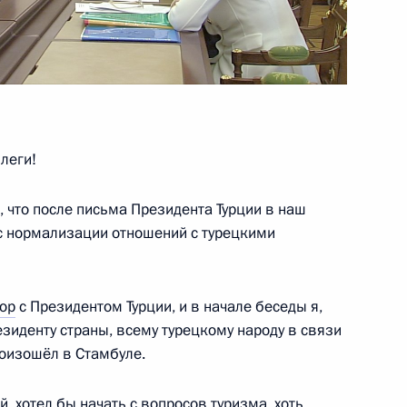
ва
леги!
ва
 что после письма Президента Турции в наш
с нормализации отношений с турецкими
росам
ор
с Президентом Турции, и в начале беседы я,
зиденту страны, всему турецкому народу в связи
роизошёл в Стамбуле.
ва
, хотел бы начать с вопросов туризма, хоть