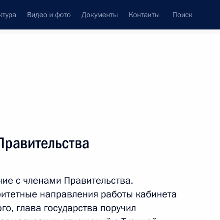
ктура
Видео и фото
Документы
Контакты
Поиск
Все персоны
ации развития «ВЭБ.РФ»
Правительства
ие с членами Правительства.
Подписаться на ленту
оритетные направления работы кабинета
го, глава государства поручил