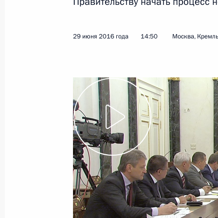
Правительству начать процесс 
Показа
29 июня 2016 года
14:50
Москва, Кремл
Совещание с членами Правительст
1 февраля 2017 года, 17:50
Совещание с членами Правительст
10 августа 2016 года, 15:20
Перечень поручений по итогам сов
Правительства
27 июля 2016 года, 12:00