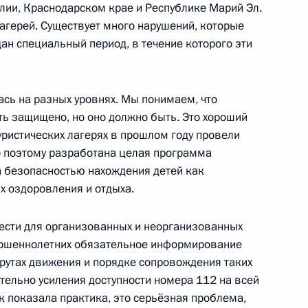
лии, Краснодарском крае и Республике Марий Эл.
агерей. Существует много нарушений, которые
дан специальный период, в течение которого эти
ть предыдущие материалы
ась на разных уровнях. Мы понимаем, что
ть защищено, но оно должно быть. Это хороший
туристических лагерях в прошлом году провели
о поэтому разработана целая программа
а безопасностью нахождения детей как
енно-Морского Флота
ях оздоровления и отдыха.
вести для организованных и неорганизованных
вершеннолетних обязательное информирование
рутах движения и порядке сопровождения таких
ительно усиления доступности номера 112 на всей
к показала практика, это серьёзная проблема,
ные
Официальные
Правовая и