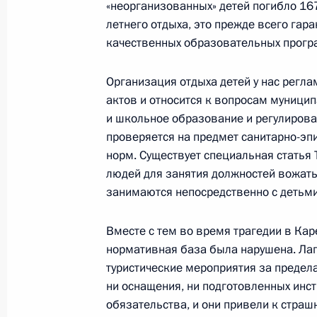
«неорганизованных» детей погибло 16
Перечень поручений по итогам зас
летнего отдыха, это прежде всего гара
совета оргкомитета чемпионата ми
качественных образовательных прогр
22 ноября 2014 года, 15:00
Организация отдыха детей у нас регл
актов и относится к вопросам муницип
и школьное образование и регулирова
Совещание с членами Правительст
проверяется на предмет санитарно-эп
3 октября 2014 года, 17:20
норм. Существует специальная статья 
людей для занятия должностей вожаты
занимаются непосредственно с детьми
Совещание с членами Правительст
Вместе с тем во время трагедии в Кар
12 февраля 2014 года, 17:30
нормативная база была нарушена. Ла
туристические мероприятия за предела
ни оснащения, ни подготовленных инст
обязательства, и они привели к страш
Совещание с членами Правительст