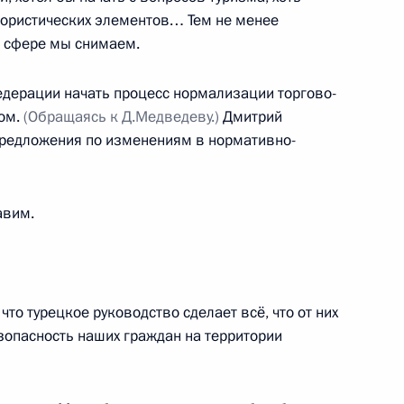
ррористических элементов… Тем не менее
й сфере мы снимаем.
дерации начать процесс нормализации торгово-
ва
лом.
(Обращаясь к Д.Медведеву.)
Дмитрий
предложения по изменениям в нормативно-
авим.
та и правительственной
ности дорожного движения
что турецкое руководство сделает всё, что от них
езопасность наших граждан на территории
ва