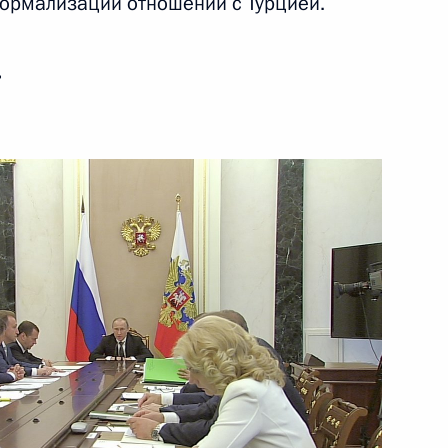
нормализации отношений с Турцией.
ть следующие материалы
ь
ва
ва
ещания с членами