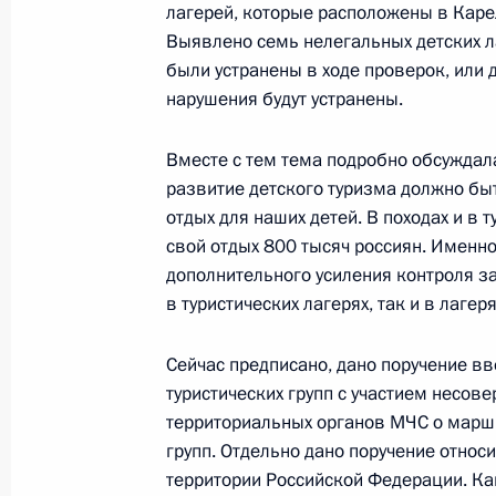
лагерей, которые расположены в Каре
26 февраля 2013 года, 21:30
Выявлено семь нелегальных детских л
были устранены в ходе проверок, или 
нарушения будут устранены.
Показа
Вместе с тем тема подробно обсуждал
развитие детского туризма должно бы
отдых для наших детей. В походах и в 
свой отдых 800 тысяч россиян. Именн
дополнительного усиления контроля з
Встреча с военнослужащими Во
в туристических лагерях, так и в лагер
26 июля 2026 года
Сейчас предписано, дано поручение в
туристических групп с участием несо
территориальных органов МЧС о марш
групп. Отдельно дано поручение относ
территории Российской Федерации. Ка
Разделы сайта
Информацион