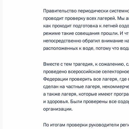
29 января 2014 года, 15:35
Правительство периодически системно
проводит проверку всех лагерей. Мы 
как проходит подготовка к летней озд
Заседание Госсовета по вопросам 
режиме такие совещания прошли. И чт
непосредственно обратил внимание на
31 мая 2013 года, 17:20
расположенных к воде, потому что вод
Вместе с тем трагедия, к сожалению, с
Рабочая встреча с Первым замести
проведено всероссийское селекторно
Правительства Игорем Шуваловым
Федерации проверить все лагеря, где 
Эльвирой Набиуллиной
сделан на частные лагеря, некоммерче
а также лагеря, которые имеют прог
23 апреля 2013 года, 10:15
и здоровья. Были проверены все оздо
организации.
Заседание Совета по реализации 
По итогам проверки руководители рег
и демографической политике