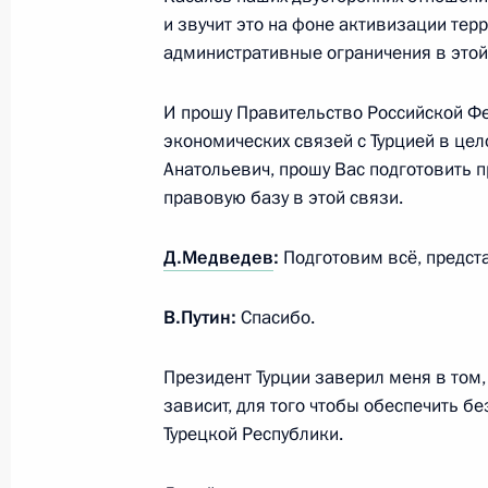
и звучит это на фоне активизации те
10 февраля 2016 года, 18:00
административные ограничения в это
И прошу Правительство Российской Фе
Совещание с членами Правительст
экономических связей с Турцией в це
27 января 2016 года, 14:00
Анатольевич, прошу Вас подготовить 
правовую базу в этой связи.
Д.Медведев
:
Подготовим всё, предст
Заседание рабочей группы Госсове
комиссии по обеспечению безопас
В.Путин:
Спасибо.
25 декабря 2015 года, 15:30
Президент Турции заверил меня в том, 
зависит, для того чтобы обеспечить б
Совещание с членами Правительст
Турецкой Республики.
9 декабря 2015 года, 17:45