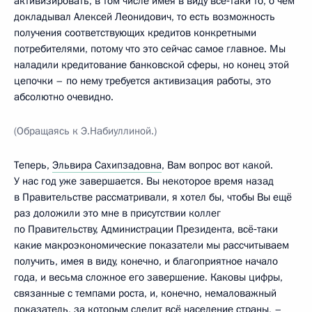
активизировать, в том числе имея в виду всё‑таки то, о чём
докладывал Алексей Леонидович, то есть возможность
получения соответствующих кредитов конкретными
потребителями, потому что это сейчас самое главное. Мы
наладили кредитование банковской сферы, но конец этой
цепочки – по нему требуется активизация работы, это
абсолютно очевидно.
(Обращаясь к Э.Набиуллиной.)
Теперь,
Эльвира Сахипзадовна
, Вам вопрос вот какой.
У нас год уже завершается. Вы некоторое время назад
в Правительстве рассматривали, я хотел бы, чтобы Вы ещё
раз доложили это мне в присутствии коллег
по Правительству, Администрации Президента, всё‑таки
какие макроэкономические показатели мы рассчитываем
получить, имея в виду, конечно, и благоприятное начало
года, и весьма сложное его завершение. Каковы цифры,
связанные с темпами роста, и, конечно, немаловажный
показатель, за которым следит всё население страны, –