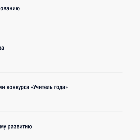
зованию
ва
и конкурса «Учитель года»
ому развитию