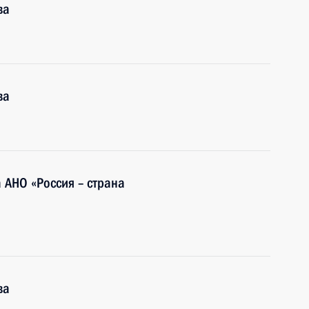
ва
ва
 АНО «Россия – страна
ва