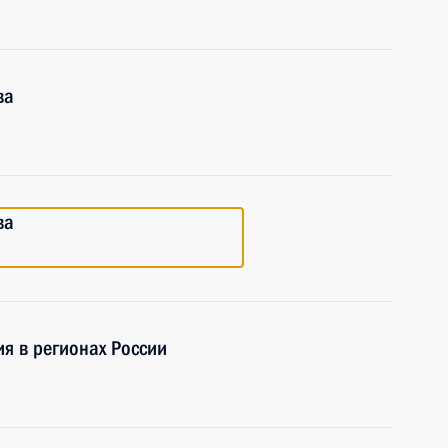
ва
ва
я в регионах России