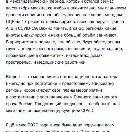
в межэпидемический период, который остался сейчас
до сентября месяца, сентябрь включительно, мы планируем
провести скрининговое обследование населения методом
ПЦР на 17 респираторных вирусов, включая вирусы гриппа
А, В и COVID-19. Важно понять, в каких регионах какие
вирусы циркулируют и какие бо́льший объём занимают.
В приоритетном порядке, как обычно, будут обследованы
группы эпидемического риска: школьники, студенты, лица,
проживающие в общежитиях, интернатах, домах
престарелых, и медицинские работники.
Второе – это мероприятия организационного характера.
Ежегодно при подготовке к предстоящему эпидсезону
регионы корректируют свои планы мероприятий
в соответствии с постановлением Главного санитарного
врача России. Предстоящий эпидсезон – особенный, как
мы знаем, он осложнён циркуляцией COVID.
Ещё в мае 2020 года мною было дано поручение всем
регионам страны проинформировать Правительство