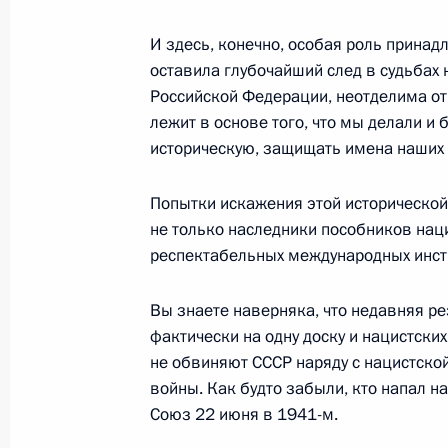
28 ноября 2018 года, 17:00
И здесь, конечно, особая роль принад
оставила глубочайший след в судьбах 
Российской Федерации, неотделима от
Совещание по вопросам повышени
лежит в основе того, что мы делали и
лекарственного обеспечения
историческую, защищать имена наших 
16 ноября 2018 года, 16:50
Попытки искажения этой историческо
не только наследники пособников нац
респектабельных международных инсти
Совещание с членами Правительст
2 октября 2018 года, 18:00
Вы знаете наверняка, что недавняя р
фактически на одну доску и нацистских
не обвиняют СССР наряду с нацистско
Татьяна Голикова назначена спецп
войны. Как будто забыли, кто напал н
Союз 22 июня в 1941-м.
в парламенте при рассмотрении з
назначения и выплаты пенсий