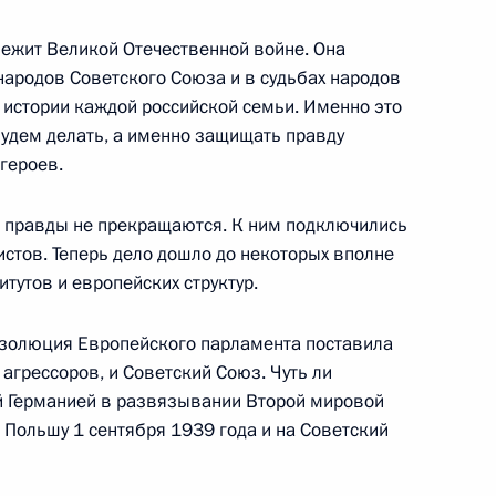
лежит Великой Отечественной войне. Она
народов Советского Союза и в судьбах народов
 истории каждой российской семьи. Именно это
я эффективности системы
 будем делать, а именно защищать правду
героев.
й правды не прекращаются. К ним подключились
истов. Теперь дело дошло до некоторых вполне
тутов и европейских структур.
ва
езолюция Европейского парламента поставила
 агрессоров, и Советский Союз. Чуть ли
й Германией в развязывании Второй мировой
редставителем Президента
а Польшу 1 сентября 1939 года и на Советский
аконопроектов по вопросам