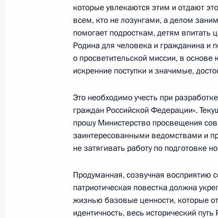
которые увлекаются этим и отдают это
Заседание Государственного совет
всем, кто не лозунгами, а делом зан
27 декабря 2018 года, 13:50
помогает подросткам, детям впитать це
Родина для человека и гражданина и п
о просветительской миссии, в основе 
искренние поступки и значимые, досто
Заседание Совета по реализации г
в сфере защиты семьи и детей
Это необходимо учесть при разработк
17 декабря 2018 года, 13:00
граждан Российской Федерации». Текущ
прошу Министерство просвещения сов
заинтересованными ведомствами и 
не затягивать работу по подготовке н
Заседание оргкомитета «Победа»
12 декабря 2018 года, 14:45
Продуманная, созвучная восприятию с
патриотическая повестка должна укре
жизнью базовые ценности, которые о
Совещание с членами Правительст
идентичность, весь исторический путь