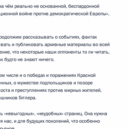
и на чём реально не основанной, беспардонной
ционной войне против демократической Европы»,
палаты Татьяной Голиковой
продолжим рассказывать о событиях, фактах
вать и публиковать архивные материалы во всей
ение, что некоторые наши оппоненты то ли читать,
как будто не знают ничего.
противодействию коррупции
ом числе и о победах и поражениях Красной
енных, о мужестве подпольщиков и позоре
оста и преступлениях против мирных жителей,
ешников Гитлера.
палаты Татьяной Голиковой
ть «невыгодных», «неудобных» страниц. Она нужна
ля нас, и для будущих поколений, что особенно
зъянов.