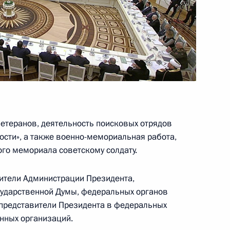
ва
аспространением
етеранов, деятельность поисковых отрядов
ости», а также военно-мемориальная работа,
ого мемориала советскому солдату.
ионного комитета «Победа»
дители Администрации Президента,
сударственной Думы, федеральных органов
 представители Президента в федеральных
енных организаций.
ва