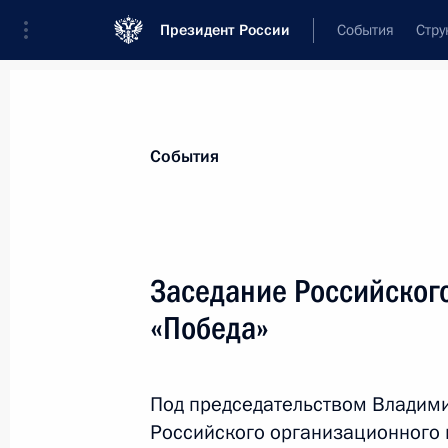
Президент России
События
Стру
Материалы по выбранной персоне
События
Голикова
,
Татьяна
Алексеевна
Заместитель Председателя Правительс
Заседание Российског
Федерации
«Победа»
Лента событий
Под председательством Владим
Российского организационного 