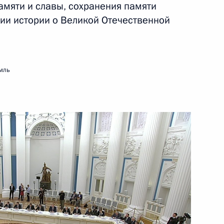
амяти и славы, сохранения памяти
ть следующие материалы
ии истории о Великой Отечественной
х технологий в России
мль
огической обстановке
ва