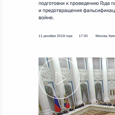
подготовки к проведению Года п
Показа
и предотвращения фальсификац
войне.
Совещание о развитии генетически
14 мая 2020 года, 15:20
11 декабря 2019 года
17:30
Москва, Кре
Совещание о санитарно-эпидемиол
11 мая 2020 года, 16:45
Совещание с членами Правительст
17 марта 2020 года, 16:40