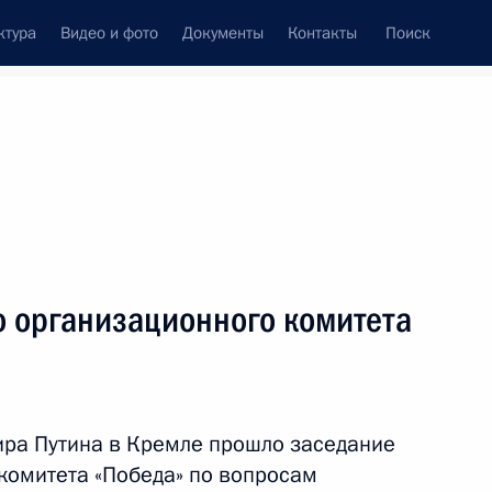
ктура
Видео и фото
Документы
Контакты
Поиск
Все персоны
тва Российской
о организационного комитета
Подписаться на ленту
ира Путина в Кремле прошло заседание
комитета «Победа» по вопросам