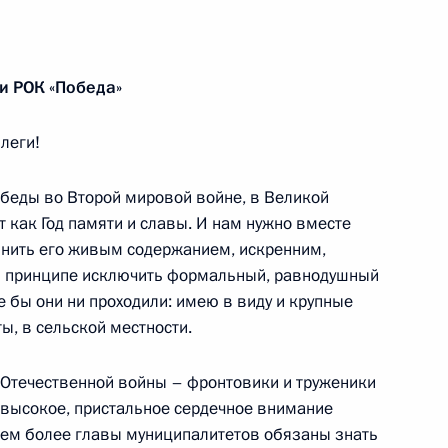
и РОК «Победа»
редседателя Правительства
леги!
беды во Второй мировой войне, в Великой
т как Год памяти и славы. И нам нужно вместе
лнить его живым содержанием, искренним,
й Голиковой
 принципе исключить формальный, равнодушный
е бы они ни проходили: имею в виду и крупные
ы, в сельской местности.
й Отечественной войны – фронтовики и труженики
ва
 высокое, пристальное сердечное внимание
 тем более главы муниципалитетов обязаны знать