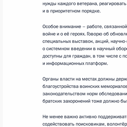
нужды каждого ветерана, реагировать
и в приоритетном порядке.
Совещание с членами Правительст
Особое внимание – работе, связанной
22 мая 2019 года, 16:50
войне и о её героях. Говорю об обнов
специальных выставок, акций, научно-
о системном введении в научный оборо
Заседание Совета по стратегическ
доступны для граждан, в том числе с
и национальным проектам
и информационных платформ.
8 мая 2019 года, 17:00
Органы власти на местах должны держ
благоустройства воинских мемориало
законодательством норм обследовани
Совещание с членами Правительст
братских захоронений тоже должно бы
27 февраля 2019 года, 14:30
Не менее важно активно поддерживат
содействовать поисковикам, волонтёр