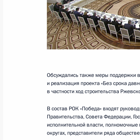
Совещание с членами Правительст
4 марта 2020 года, 14:00
Совещание о мерах по борьбе с р
коронавируса в России
29 января 2020 года, 15:15
Обсуждались также меры поддержки в
и реализация проекта «Без срока давн
в частности ход строительства Ржевск
Заседание Российского организац
11 декабря 2019 года, 17:30
В состав РОК «Победа» входят руково
Правительства, Совета Федерации, Го
исполнительной власти, полномочные
округах, представители ряда обществ
Совещание с членами Правительст