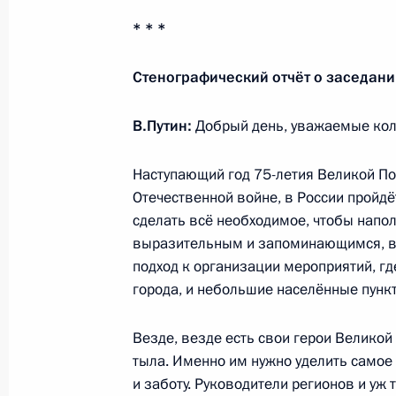
11 декабря 2019 года, 14:30
* * *
Стенографический отчёт о заседани
Рабочая встреча с Заместителем П
Татьяной Голиковой
В.Путин:
Добрый день, уважаемые кол
22 октября 2019 года, 08:50
Наступающий год 75-летия Великой По
Отечественной войне, в России пройдё
сделать всё необходимое, чтобы напо
Встреча с вице-премьером Татьяно
выразительным и запоминающимся, в
подход к организации мероприятий, гд
25 июля 2019 года, 15:20
города, и небольшие населённые пункт
Везде, везде есть свои герои Велико
Совещание с членами Правительст
тыла. Именно им нужно уделить самое
4 июня 2019 года, 17:00
и заботу. Руководители регионов и уж