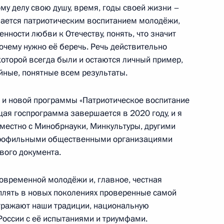
му делу свою душу, время, годы своей жизни –
а
имается патриотическим воспитанием молодёжи,
нности любви к Отечеству, понять, что значит
очему нужно её беречь. Речь действительно
которой всегда были и остаются личный пример,
йные, понятные всем результаты.
осударственной политики
е и новой программы «Патриотическое воспитание
ая госпрограмма завершается в 2020 году, и я
местно с Минобрнауки, Минкультуры, другими
профильными общественными организациями
ового документа.
овременной молодёжи и, главное, честная
плять в новых поколениях проверенные самой
тражают наши традиции, национальную
ва
 России с её испытаниями и триумфами.