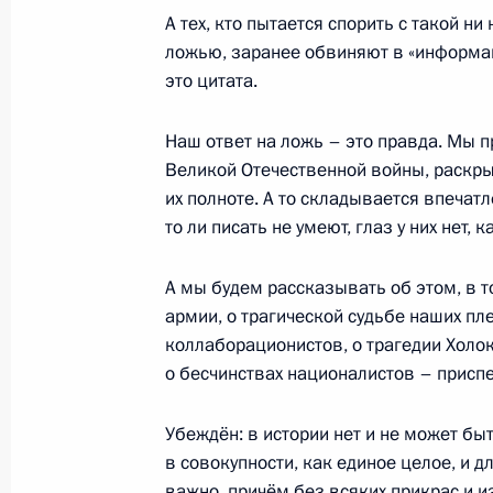
А тех, кто пытается спорить с такой н
6 сентября 2018 года, 18:50
ложью, заранее обвиняют в «информа
это цитата.
Встреча с председателем Счётной 
Наш ответ на ложь – это правда. Мы 
Великой Отечественной войны, раскры
4 декабря 2017 года, 19:30
их полноте. А то складывается впечатл
то ли писать не умеют, глаз у них нет, 
Заседание президиума Совета по 
А мы будем рассказывать об этом, в т
27 октября 2017 года, 17:00
армии, о трагической судьбе наших пл
коллаборационистов, о трагедии Холок
о бесчинствах националистов – присп
Встреча с председателем Счётной 
Убеждён: в истории нет и не может бы
10 августа 2017 года, 14:15
в совокупности, как единое целое, и д
важно, причём без всяких прикрас и и