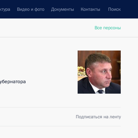
ктура
Видео и фото
Документы
Контакты
Поиск
Все персоны
убернатора
Подписаться на ленту