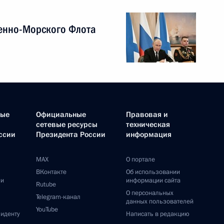
енно-Морского Флота
ные
Официальные
Правовая и
сетевые ресурсы
техническая
ссии
Президента России
информация
MAX
О портале
ВКонтакте
Об использовании
ии
информации сайта
Rutube
О персональных
Telegram-канал
данных пользователей
YouTube
зиденту
Написать в редакцию