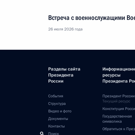
Встреча с военнослужащими Во
26 июля 2026 года
Разделы сайта
Информацион
Президента
ресурсы
России
Президента Ро
События
Президент России
Текущий ресурс
Структура
Конституция Росс
Видео и фото
Государственная
Документы
символика
Контакты
Обратиться к Пре
Поиск