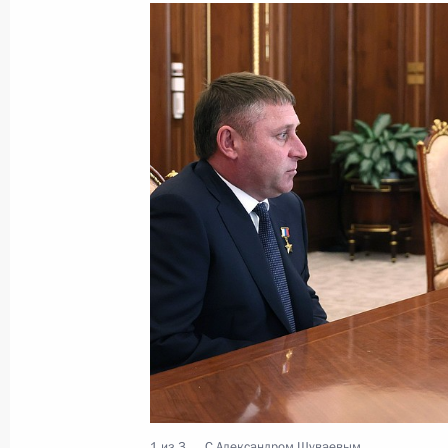
Встреча с врио губернатора Белго
Шуваевым
5 августа 2026 года, 16:40
Александр Шуваев назначен врио 
области
13 мая 2026 года, 19:15
Встреча с Александром Шуваевым
13 мая 2026 года, 19:15
1 из 3
С Александром Шуваевым.