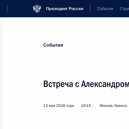
Президент России
События
Стру
Материалы по выбранной персоне
События
Шуваев
,
Александр
Михайлович
временно исполняющий обязанности г
Встреча с Александро
Белгородской области
13 мая 2026 года
19:15
Москва, Кремль
Лента событий