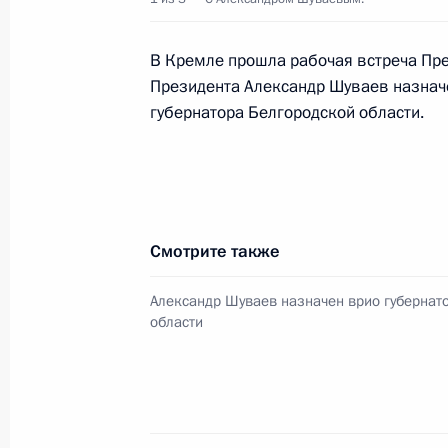
Встреча с военнослужащими Во
В Кремле прошла рабочая встреча Пр
Президента Александр Шуваев назна
26 июля 2026 года
губернатора Белгородской области.
Разделы сайта
Информацион
Президента
ресурсы
Смотрите также
России
Президента Ро
Александр Шуваев назначен врио губернат
События
Президент России
области
Текущий ресурс
Структура
Конституция Росс
Видео и фото
Государственная
Документы
символика
Контакты
Обратиться к Пре
Поиск