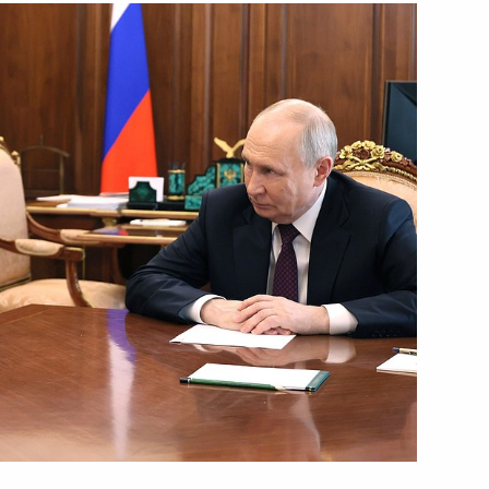
родской области Александром
губернатора Белгородской