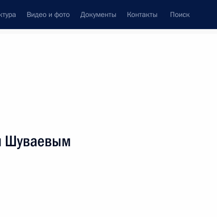
ктура
Видео и фото
Документы
Контакты
Поиск
Все персоны
убернатора
м Шуваевым
Подписаться на ленту