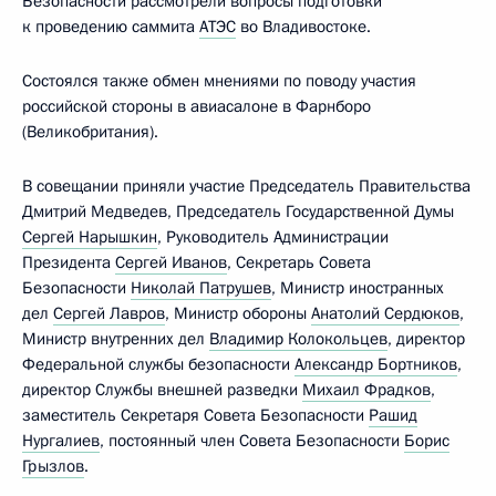
Безопасности рассмотрели вопросы подготовки
к проведению саммита
АТЭС
во Владивостоке.
Состоялся также обмен мнениями по поводу участия
российской стороны в авиасалоне в Фарнборо
(Великобритания).
В совещании приняли участие Председатель Правительства
Дмитрий Медведев, Председатель Государственной Думы
Сергей Нарышкин
, Руководитель Администрации
Президента
Сергей Иванов
, Секретарь Совета
Безопасности
Николай Патрушев
, Министр иностранных
дел
Сергей Лавров
, Министр обороны
Анатолий Сердюков
,
Министр внутренних дел
Владимир Колокольцев
, директор
Федеральной службы безопасности
Александр Бортников
,
директор Службы внешней разведки
Михаил Фрадков
,
заместитель Секретаря Совета Безопасности
Рашид
Нургалиев
, постоянный член Совета Безопасности
Борис
Грызлов
.