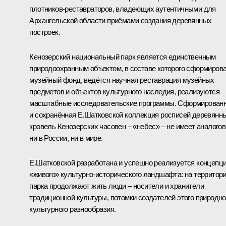
плотников-реставраторов, владеющих аутентичными для
Архангельской области приёмами создания деревянных
построек.
Кенозерский национальный парк является единственным
природоохранным объектом, в составе которого сформиров
музейный фонд, ведётся научная реставрация музейных
предметов и объектов культурного наследия, реализуются
масштабные исследовательские программы. Сформирован
и сохранённая Е.Шатковской коллекция росписей деревянн
кровель Кенозерских часовен – «небес» – не имеет аналогов
ни в России, ни в мире.
Е.Шатковской разработана и успешно реализуется концепц
«живого» культурно-исторического ландшафта: на территор
парка продолжают жить люди – носители и хранители
традиционной культуры, потомки создателей этого природно
культурного разнообразия.