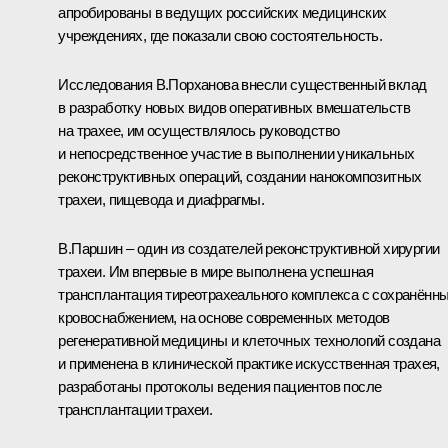
апробированы в ведущих российских медицинских
учреждениях, где показали свою состоятельность.
Исследования В.Порханова внесли существенный вклад
в разработку новых видов оперативных вмешательств
на трахее, им осуществлялось руководство
и непосредственное участие в выполнении уникальных
реконструктивных операций, создании нанокомпозитных
трахеи, пищевода и диафрагмы.
В.Паршин – один из создателей реконструктивной хирургии
трахеи. Им впервые в мире выполнена успешная
трансплантация тиреотрахеального комплекса с сохранённ
кровоснабжением, на основе современных методов
регенеративной медицины и клеточных технологий создана
и применена в клинической практике искусственная трахея,
разработаны протоколы ведения пациентов после
трансплантации трахеи.