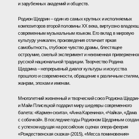
и зарубежных академий и обществ.
Родион Щедрин – один из самых крупных и исполняемых
композиторов второй половины ХХ века, виртуозно владею
современным музыкальным языком. Его вклад в мировую
культуру уникален, произведения отличает яркая
самобытность, глубокое чувство драмы, блестящее
остроумие, смелый эксперимент и неизменная приверженно
русской национальной традиции. Творчество Родина
Щедрина – непрерывный диалог культуры и искусства
прошлого и современности, обращение к различным стилям,
жанрам, эпохам и именам.
Многолетний жизненный и творческий союз Родиона Щедри
и Майи Плисецкой подарил миру шедевры современного
балета: «Кармен-сюита», «Анна Каренина», «Чайка», «Дама
с собачкой». В последние годы Родионом Щедриным созда
с успехом идущая на российских сценах опера-феерия
«Рождественская сказка» (2015), «Месса поминовения»