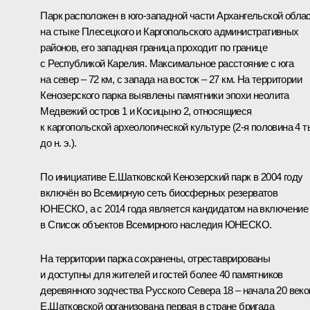
Парк расположен в юго-западной части Архангельской обла
на стыке Плесецкого и Каргопольского административных
районов, его западная граница проходит по границе
с Республикой Карелия. Максимальное расстояние с юга
на север – 72 км, с запада на восток – 27 км. На территории
Кенозерского парка выявлены памятники эпохи неолита
Медвежий остров 1 и Косицыно 2, относящиеся
к каргопольской археологической культуре (2-я половина 4 т
до н. э.).
По инициативе Е.Шатковской Кенозерский парк в 2004 году
включён во Всемирную сеть биосферных резерватов
ЮНЕСКО, а с 2014 года является кандидатом на включение
в Список объектов Всемирного наследия ЮНЕСКО.
На территории парка сохранены, отреставрированы
и доступны для жителей и гостей более 40 памятников
деревянного зодчества Русского Севера 18 – начала 20 веко
Е.Шатковской организована первая в стране бригада