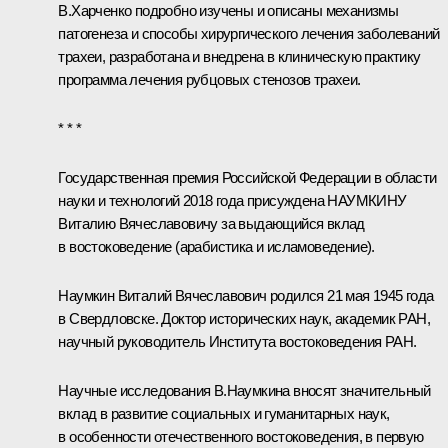
В.Харченко подробно изучены и описаны механизмы
патогенеза и способы хирургического лечения заболеваний
трахеи, разработана и внедрена в клиническую практику
программа лечения рубцовых стенозов трахеи.
* * *
Государственная премия Российской Федерации в области
науки и технологий 2018 года присуждена НАУМКИНУ
Виталию Вячеславовичу за выдающийся вклад
в востоковедение (арабистика и исламоведение).
Наумкин Виталий Вячеславович
родился 21 мая 1945 года
в Свердловске. Доктор исторических наук, академик РАН,
научный руководитель Института востоковедения РАН.
Научные исследования В.Наумкина вносят значительный
вклад в развитие социальных и гуманитарных наук,
в особенности отечественного востоковедения, в первую