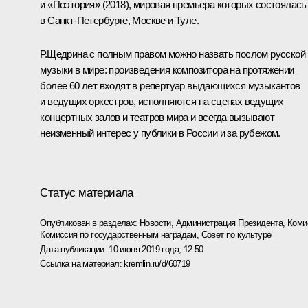
и «Поэтория» (2018), мировая премьера которых состоялась
в Санкт-Петербурге, Москве и Туле.
Р.Щедрина с полным правом можно назвать послом русской
музыки в мире: произведения композитора на протяжении
более 60 лет входят в репертуар выдающихся музыкантов
и ведущих оркестров, исполняются на сценах ведущих
концертных залов и театров мира и всегда вызывают
неизменный интерес у публики в России и за рубежом.
Статус материала
Опубликован в разделах:
Новости
,
Администрация Президента
,
Коми
Комиссия по государственным наградам
,
Совет по культуре
Дата публикации:
10 июня 2019 года, 12:50
Ссылка на материал:
kremlin.ru/d/60719