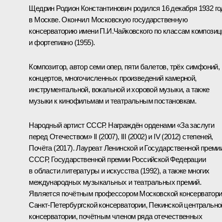
Щедрин Родион Константинович
родился 16 декабря 1932 го
в Москве. Окончил Московскую государственную
консерваторию имени П.И.Чайковского по классам композиц
и фортепиано (1955).
Композитор, автор семи опер, пяти балетов, трёх симфоний, 
концертов, многочисленных произведений камерной,
инструментальной, вокальной и хоровой музыки, а также
музыки к кинофильмам и театральным постановкам.
Народный артист СССР. Награждён орденами «За заслуги
перед Отечеством» II (2007), III (2002) и IV (2012) степеней,
Почёта (2017). Лауреат Ленинской и Государственной преми
СССР, Государственной премии Российской Федерации
в области литературы и искусства (1992), а также многих
международных музыкальных и театральных премий.
Является почётным профессором Московской консерватори
Санкт-Петербургской консерватории, Пекинской центрально
консерватории, почётным членом ряда отечественных