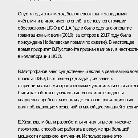
Спустя годы этот метод был «переоткрыт» западными
учёными, и в итоге именно он лёг в основу конструкции
обсерватории LIGO в США (где и было сделано открытие
гравитационных волн (2016), за которое в 2017 году была
присуждена Нобелевская премия по физике). В настоящее
время приоритет В.Пустовойта признан в мире и, в частности
в коллаборации LIGO.
В.Митрофанов внёс существенный вклад в реализацию все
проекта LIGO, был решён ряд задач, связанных
с принципиальными ограничениями чувствительности антен
были разработаны уникальные монолитные подвесы
кварцевых пробных масс для детекторов гравитационных
волн, обладающие чрезвычайно малой диссипацией энергии
Е.Хазановым были разработаны уникальные оптические
изоляторы, способные работать в вакууме при большой
мощности лазерного излучения. Использование этих