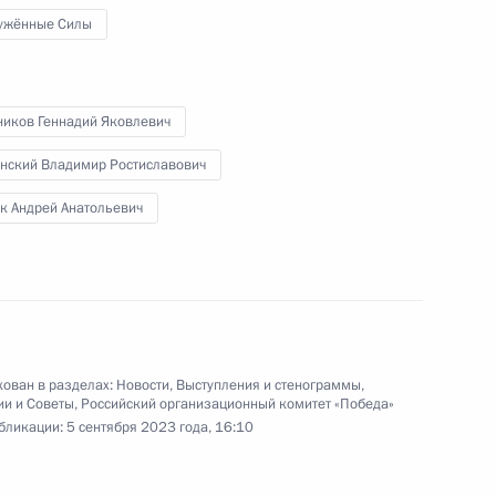
ужённые Силы
ников Геннадий Яковлевич
нский Владимир Ростиславович
к Андрей Анатольевич
зованию
ован в разделах:
Новости
,
Выступления и стенограммы
,
ии и Советы
,
Российский организационный комитет «Победа»
бликации:
5 сентября 2023 года, 16:10