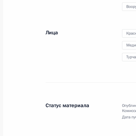
Воор
30 января 2024 года, 14:15
Лица
Крас
Заседание оргкомитета «Победа»
Меди
5 сентября 2023 года, 16:10
Турча
Заседание Совета по науке и обра
8 февраля 2023 года, 18:50
Статус материала
Опублик
Комисс
Заседание оргкомитета «Победа»
Дата пу
15 ноября 2022 года, 14:45