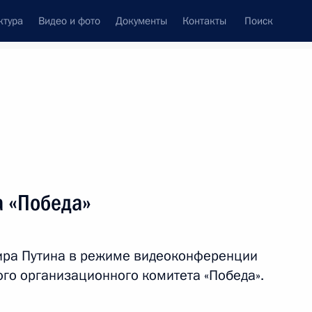
ктура
Видео и фото
Документы
Контакты
Поиск
Все персоны
а «Победа»
ира Путина в режиме видеоконференции
Подписаться на ленту
ого организационного комитета «Победа».