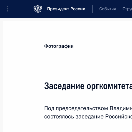
Президент России
События
Стру
Материалы по выбранной персоне
Фотографии
Красников
,
Геннадий
Яковлевич
президент Российской академии наук
Заседание оргкомитет
Под председательством Владим
Лента событий
состоялось заседание Российск