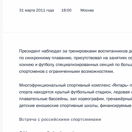
Встреча с президентом Олимпийско
31 марта 2011 года
16:00
Москва
Александром Жуковым
14 сентября 2016 года, 15:30
Заседание Совета по развитию физ
Президент наблюдал за тренировками воспитанников д
по синхронному плаванию, присутствовал на занятиях с
2 июня 2015 года, 15:20
хоккею и футболу, специализированных секций по боль
спортсменов с ограниченными возможностями.
Многофункциональный спортивный комплекс «Янтарь» по
Посещение ледового дворца спорта
спорта находятся крытый футбольный стадион, ледовая 
8 декабря 2012 года, 19:00
плавательные бассейны, зал хореографии, тренажёрный
детские юношеские спортивные школы, финансируемые 
Встреча с российскими спортсменами
Совещание по вопросам подготовк
в Сочи