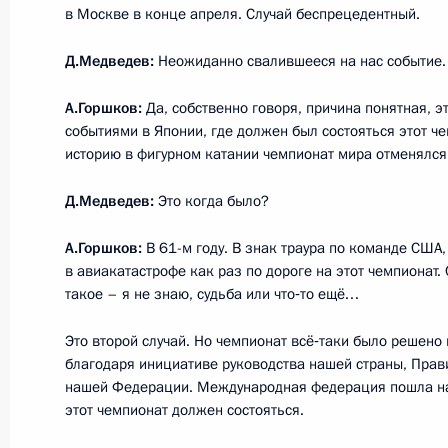
в Москве в конце апреля. Случай беспрецедентный.
Об исполнении поручения Президен
Д.Медведев:
Неожиданно свалившееся на нас событие.
государственного интернет-ресурса
в трудоустройстве инвалидов, раб
А.Горшков:
Да, собственно говоря, причина понятная, э
на дому
событиями в Японии, где должен был состояться этот ч
историю в фигурном катании чемпионат мира отменялся 
22 февраля 2012 года, 20:00
Д.Медведев:
Это когда было?
А.Горшков:
В 61-м году. В знак траура по команде США,
Дмитрий Медведев посетил горнол
в авиакатастрофе как раз по дороге на этот чемпионат. 
11 февраля 2012 года, 15:00
такое – я не знаю, судьба или что‑то ещё…
Это второй случай. Но чемпионат всё‑таки было решено 
благодаря инициативе руководства нашей страны, Прави
Утверждён перечень поручений, на
нашей Федерации. Международная федерация пошла нам 
проблем людей с ограниченными 
этот чемпионат должен состояться.
25 ноября 2011 года, 09:00