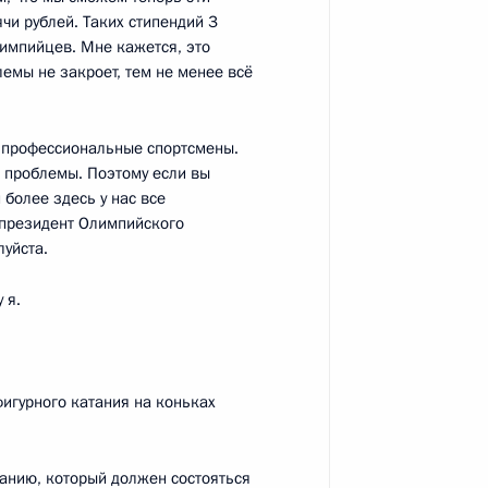
чи рублей. Таких стипендий 3
лимпийцев. Мне кажется, это
лемы не закроет, тем не менее всё
нта по совершенствованию
х обеспечения правового
 и профессиональные спортсмены.
ои проблемы. Поэтому если вы
оты инвалидов
 более здесь у нас все
и президент Олимпийского
луйста.
 я.
та о государственной
ИА ТВ» и софинансировании
 ограниченными
игурного катания на коньках
танию, который должен состояться