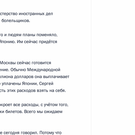
стерство иностранных дел
тогам встречи с активом
и болельщиков.
и «Единая Россия»
то и людям планы поменяло,
 Японию. Им сейчас придётся
сии должна стать
Москвы сейчас готовится
ение. Обычно Международной
ллиона долларов она выплачивает
е уплачены Японии, Сергей
ь этих расходов взять на себя.
роет все расходы, с учётом того,
оих поручений за 2009 год
жи билетов. Всего мы ожидаем
е сегодня говорил. Потому что