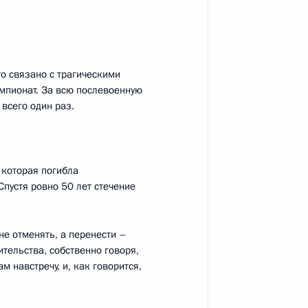
та о создании специального
 для содействия
отающих дистанционно
то связано с трагическими
емпионат. За всю послевоенную
всего один раз.
 которая погибла
ыжный центр «Роза Хутор»
Спустя ровно 50 лет стечение
не отменять, а перенести –
тельства, собственно говоря,
правленных на решение
навстречу, и, как говорится,
возможностями