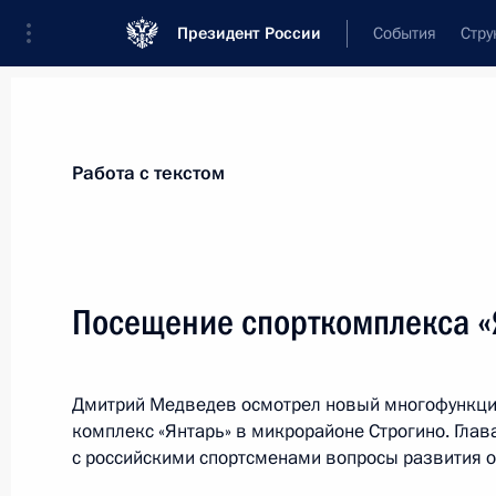
Президент России
События
Стру
Материалы по выбранной персоне
Работа с текстом
Жуков
,
Александр
Дмитриевич
Первый заместитель Председателя Го
Посещение спорткомплекса «
Дмитрий Медведев осмотрел новый многофункц
Лента событий
комплекс «Янтарь» в микрорайоне Строгино. Глав
с российскими спортсменами вопросы развития о