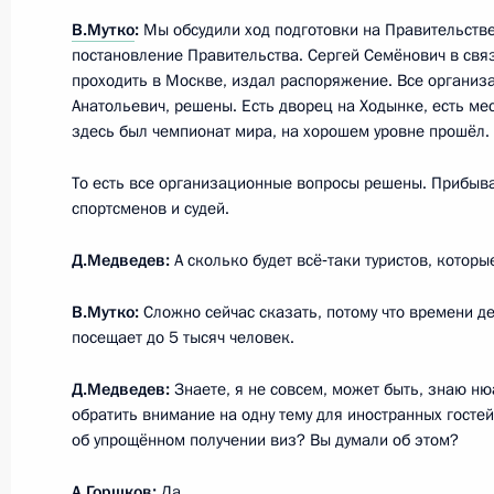
В.Мутко
:
Мы обсудили ход подготовки на Правительств
Рабочая встреча с Заместителем П
постановление Правительства. Сергей Семёнович в связи
Александром Жуковым
проходить в Москве, издал распоряжение. Все органи
Анатольевич, решены. Есть дворец на Ходынке, есть ме
10 февраля 2011 года, 14:30
здесь был чемпионат мира, на хорошем уровне прошёл.
То есть все организационные вопросы решены. Прибыва
спортсменов и судей.
Рабочая встреча с Заместителем П
Александром Жуковым
Д.Медведев:
А сколько будет всё‑таки туристов, котор
4 августа 2010 года, 17:40
В.Мутко:
Сложно сейчас сказать, потому что времени д
посещает до 5 тысяч человек.
Стенографический отчёт о совещан
Д.Медведев:
Знаете, я не совсем, может быть, знаю ню
отдыха детей и подростков
обратить внимание на одну тему для иностранных госте
об упрощённом получении виз? Вы думали об этом?
8 июня 2010 года, 15:00
А.Горшков:
Да.