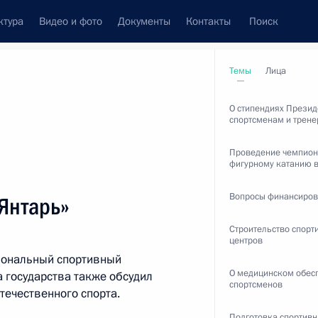
ктура
Видео и фото
Документы
Контакты
Поиск
Все персоны
Темы
Лица
О стипендиях Презид
спортсменам и трен
Проведение чемпион
фигурному катанию 
сударственной Думы
Вопросы финансиров
Янтарь»
Строительство спорт
центров
иональный спортивный
Подписаться на ленту
О медицинском обес
а государства также обсудил
спортсменов
течественного спорта.
Подготовка спортивн