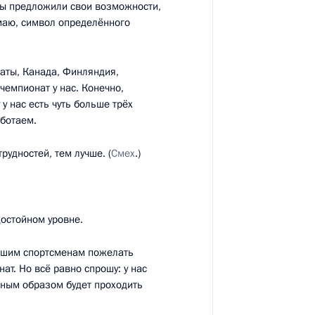
 мы предложили свои возможности,
имаю, символ определённого
 комиссии по нацпроектам,
аты, Канада, Финляндия,
нению
чемпионат у нас. Конечно,
у нас есть чуть больше трёх
аботаем.
рудностей, тем лучше. (
Смех
.)
ь»
достойном уровне.
 нашим спортсменам пожелать
 поручений Президента
ат. Но всё равно спрошу: у нас
нным образом будет проходить