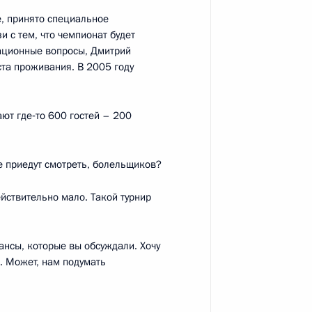
е, принято специальное
редседателя Правительства
 с тем, что чемпионат будет
зационные вопросы, Дмитрий
ста проживания. В 2005 году
ют где‑то 600 гостей – 200
редседателя Правительства
ые приедут смотреть, болельщиков?
ействительно мало. Такой турнир
ии по организации летнего
ансы, которые вы обсуждали. Хочу
й. Может, нам подумать