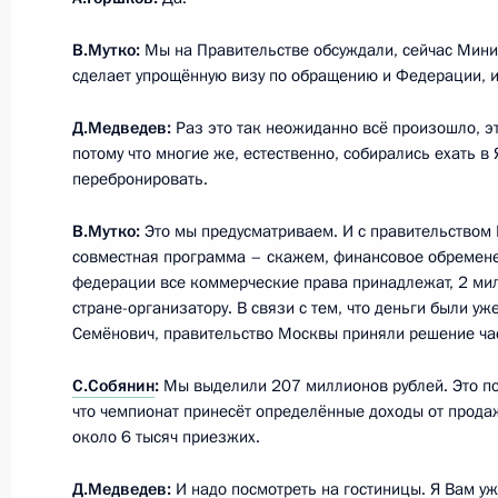
В.Мутко:
Мы на Правительстве обсуждали, сейчас Мини
Утверждён перечень поручений по и
сделает упрощённую визу по обращению и Федерации, 
всероссийской политической парти
Д.Медведев:
Раз это так неожиданно всё произошло, э
4 июня 2010 года, 13:40
потому что многие же, естественно, собирались ехать в
перебронировать.
Работа Олимпийского комитета Рос
В.Мутко:
Это мы предусматриваем. И с правительством 
совместная программа – скажем, финансовое обремен
по‑настоящему эффективной
федерации все коммерческие права принадлежат, 2 ми
20 мая 2010 года, 18:30
стране-организатору. В связи с тем, что деньги были уж
Семёнович, правительство Москвы приняли решение част
С.Собянин
:
Мы выделили 207 миллионов рублей. Это пок
Президент проверил исполнение св
что чемпионат принесёт определённые доходы от прода
около 6 тысяч приезжих.
16 марта 2010 года, 15:00
Д.Медведев:
И надо посмотреть на гостиницы. Я Вам уж