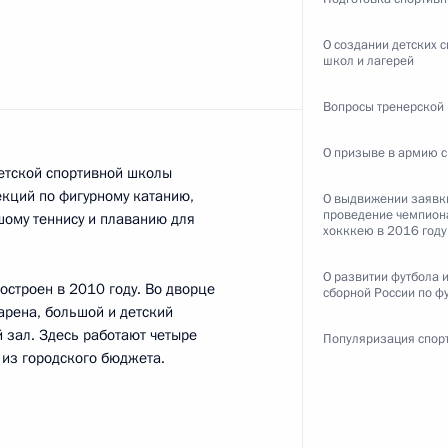
го комитета России
О создании детских 
школ и лагерей
Вопросы тренерской
О призыве в армию 
ической культуры и спорта
етской спортивной школы
екций по фигурному катанию,
О выдвижении заявк
проведение чемпион
шому теннису и плаванию для
хокккею в 2016 году
О развитии футбола 
строен в 2010 году. Во дворце
 «Айсберг»
сборной России по ф
арена, большой и детский
 зал. Здесь работают четыре
Популяризация спор
из городского бюджета.
и к Олимпиаде 2014 года