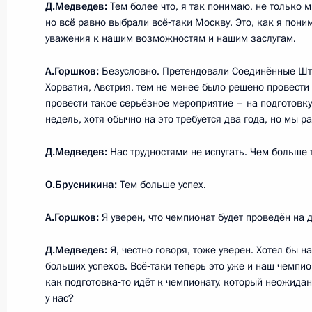
Д.Медведев:
Тем более что, я так понимаю, не только
но всё равно выбрали всё‑таки Москву. Это, как я пон
уважения к нашим возможностям и нашим заслугам.
Заседание президиума Госсовета и
А.Горшков:
Безусловно. Претендовали Соединённые Шт
посвящённое детскому здравоохра
Хорватия, Австрия, тем не менее было решено провести 
провести такое серьёзное мероприятие – на подготовку 
30 мая 2011 года, 15:30
недель, хотя обычно на это требуется два года, но мы р
Д.Медведев:
Нас трудностями не испугать. Чем больше т
Посещение спорткомплекса «Янтар
О.Брусникина:
Тем больше успех.
31 марта 2011 года, 16:00
А.Горшков:
Я уверен, что чемпионат будет проведён на 
Д.Медведев:
Я, честно говоря, тоже уверен. Хотел бы
Совещание по вопросу исполнения
больших успехов. Всё‑таки теперь это уже и наш чемпион
28 марта 2011 года, 15:00
как подготовка‑то идёт к чемпионату, который неожида
у нас?