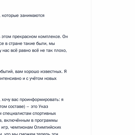
м, которые занимаются
 в этом прекрасном комплексе. Он
кого комитета России
се в стране такие были, мы
нас всё равно всё не так плохо,
бытий, вам хорошо известных. Я
интенсивно и с учётом новых
ической культуры и спорта
, хочу вас проинформировать: я
том составе) – это Указ
м специалистам спортивных
а, включённым в программы
гала-матче любительской
х игр, чемпионам Олимпийских
м, что мы сможем теперь эти