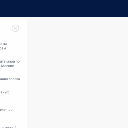
ента
ерам
ата мира по
в Москве
ания спорта
ивных
печении
ых врачей