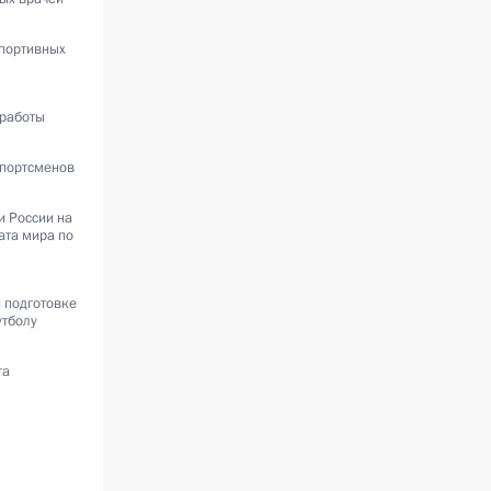
спортивных
 работы
спортсменов
и России на
ата мира по
и подготовке
утболу
та