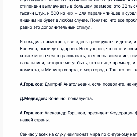
7 мая 2012 года, 23:45
стипендии выплачивать в большем размере: это 32 тыся
тысячи штук, и 500 из них – для паралимпийцев и сурд
лишним не будет в любом случае. Понятно, что все проб
равно это дополнительный стимул.
Об исполнении поручения Президе
трудового законодательства в целя
Я походил, посмотрел, как здесь тренируются и детки,
Конечно, выглядит здорово. Но я уверен, что есть и св
регулирования дистанционной раб
хотите мне о чём‑то рассказать, то я весь внимание, тем
12 апреля 2012 года, 12:30
начальники, которые могут быть, это и вице-премьер, 
комитета, и Министр спорта, и мэр города. Так что пожа
А.Горшков:
Дмитрий Анатольевич, если позволите, начну
Об исполнении поручения Президен
поддержке телеканала «ИНВА МЕД
Д.Медведев:
Конечно, пожалуйста.
подключения к нему для граждан с
возможностями здоровья
А.Горшков:
Александр Горшков, президент Федерации ф
нашей страны.
23 марта 2012 года, 12:40
Сейчас у всех на слуху чемпионат мира по фигурному ка