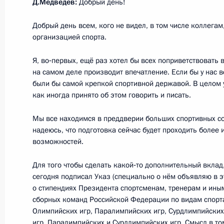
Д.Медведев:
Добрый день!
8 декабря 2012 года, 17:00
Добрый день всем, кого не видел, в том числе коллега
организацией спорта.
Я, во‑первых, ещё раз хотел бы всех поприветствовать
Встреча с руководителем Олимпийс
на самом деле производит впечатление. Если бы у нас в
Александром Жуковым
были бы самой крепкой спортивной державой. В целом у 
26 ноября 2012 года, 14:45
как иногда принято об этом говорить и писать.
Мы все находимся в преддверии больших спортивных со
надеюсь, что подготовка сейчас будет проходить более 
Заседание Совета по развитию физ
возможностей.
6 ноября 2012 года, 17:20
Для того чтобы сделать какой‑то дополнительный вклад
сегодня подписал Указ (специально о нём объявляю в э
о стипендиях Президента спортсменам, тренерам и ины
сборных команд Российской Федерации по видам спорт
Владимир Путин принял участие в 
Олимпийских игр, Паралимпийских игр, Сурдлимпийски
хоккейной лиги
игр, Паралимпийских и Сурдлимпийских игр. Смысл в то