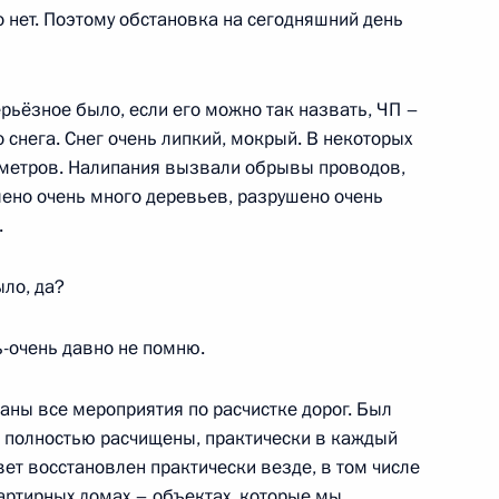
ктов в новых регионах России
 нет. Поэтому обстановка на сегодняшний день
ерьёзное было, если его можно так назвать, ЧП –
 снега. Снег очень липкий, мокрый. В некоторых
направлению «Энергетика»
а метров. Налипания вызвали обрывы проводов,
ено очень много деревьев, разрушено очень
.
ыло, да?
гионов
ь-очень давно не помню.
ны все мероприятия по расчистке дорог. Был
ом Пасечником
и полностью расчищены, практически в каждый
ет восстановлен практически везде, в том числе
артирных домах – объектах, которые мы