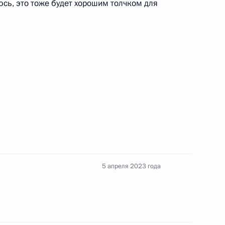
сь, это тоже будет хорошим толчком для
ии Донецкой и Луганской
енно-Морского Флота
5 апреля 2023 года
ные
Официальные
Правовая и
сетевые ресурсы
техническая
ссии
Президента России
информация