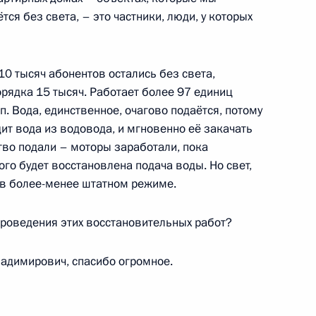
тся без света, – это частники, люди, у которых
ом Пасечником
10 тысяч абонентов остались без света,
орядка 15 тысяч. Работает более 97 единиц
пп. Вода, единственное, очагово подаётся, потому
дит вода из водовода, и мгновенно её закачать
еловой в новые субъекты
тво подали – моторы заработали, пока
ого будет восстановлена подача воды. Но свет,
и в более-менее штатном режиме.
роведения этих восстановительных работ?
ародной Республики Леонидом
ладимирович, спасибо огромное.