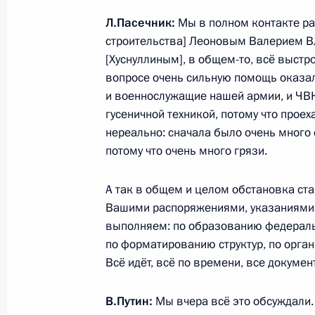
Л.Пасечник:
Мы в полном контакте ра
Церемония вручения государственн
строительства] Леоновым Валерием 
[Хуснуллиным], в общем-то, всё выстро
20 декабря 2022 года, 14:30
вопросе очень сильную помощь оказал
и военнослужащие нашей армии, и ЧВК
гусеничной техникой, потому что прое
Мария Львова-Белова посетила ЛН
нереально: сначала было очень много 
6 августа 2022 года, 14:00
потому что очень много грязи.
А так в общем и целом обстановка ста
Вашими распоряжениями, указаниями,
Мария Львова-Белова обсудила с 
выполняем: по образованию федераль
актуальные вопросы помощи детям
по форматированию структур, по орга
7 апреля 2022 года, 18:00
Всё идёт, всё по времени, все докуме
В.Путин:
Мы вчера всё это обсуждали.