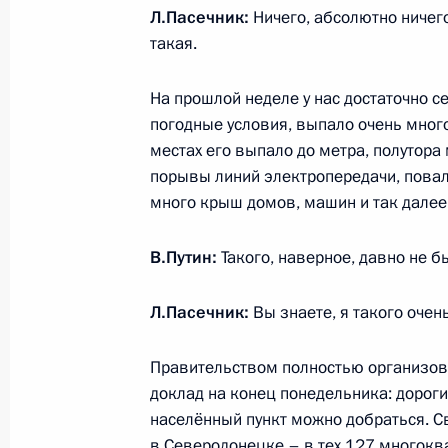
Открытие социальных и жилых объе
Л.Пасечник:
Ничего, абсолютно ничего
такая.
3 апреля 2024 года, 18:45
На прошлой неделе у нас достаточно с
погодные условия, выпало очень много
Заседание комиссии Госсовета по 
местах его выпало до метра, полутор
20 февраля 2024 года, 18:00
порывы линий электропередачи, повал
много крыш домов, машин и так далее
В.Путин:
Такого, наверное, давно не б
Встреча с избранными главами ре
28 сентября 2023 года, 14:40
Л.Пасечник:
Вы знаете, я такого очен
Правительством полностью организова
Встреча с врио главы ЛНР Леонид
доклад на конец понедельника: дорог
населённый пункт можно добраться. Св
23 августа 2023 года, 01:00
в Северодонецке – в тех 127 многокв