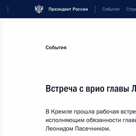
Президент России
События
Стру
Материалы по выбранной персоне
События
Пасечник
,
Леонид
Иванович
глава Луганской Народной Республики
Встреча с врио главы
В Кремле прошла рабочая встре
Лента событий
исполняющим обязанности глав
Леонидом Пасечником.