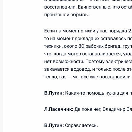
восстановили. Единственные, кто остаё
произошли обрывы.
Встреча с врио главы ЛНР Леонид
6 апреля 2023 года, 13:45
Если на момент стихии у нас порядка 2
то на момент доклада их оставалось п
техники, около 80 рабочих бригад, гру
что, когда мотор останавливается, ухо
Рабочая поездка Марии Львовой-Б
нет возможности. Поэтому электричес
России, Крым и Севастополь
закачается водовод, и только после эт
6 февраля 2023 года, 20:00
тепло, газ – мы всё уже восстановил
В.Путин:
Какая-то помощь нужна для п
Встреча с врио главы Луганской Н
Л.Пасечник:
Да пока нет, Владимир В
Пасечником
20 декабря 2022 года, 21:10
В.Путин:
Справляетесь.