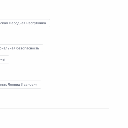
MAX
О портале
ВКонтакте
Об использовании
ии
информации сайта
нская Народная Республика
Rutube
О персональных
Telegram-канал
данных пользователей
YouTube
зиденту
Написать в редакцию
и —
ональная безопасность
ного
оны
по
—
чник Леонид Иванович
ссии
Все материалы сайта
доступны по лицензии: