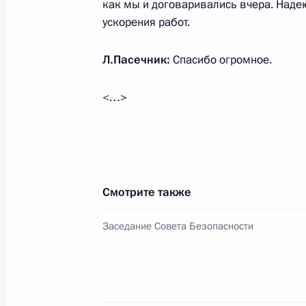
как мы и договаривались вчера. Надею
Подписание документов о признан
ускорения работ.
народных республик
21 февраля 2022 года, 22:40
Л.Пасечник:
Спасибо огромное.
<…>
Встреча с военнослужащими Во
26 июля 2026 года
Смотрите также
Заседание Совета Безопасности
Разделы сайта
Информацион
Президента
ресурсы
России
Президента Ро