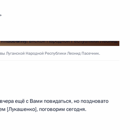
радавших и ходе
ьске
ь
рабочим визитом Луганскую
вы Луганской Народной Республики Леонид Пасечник.
ной Республики Леонидом
вчера ещё с Вами повидаться, но поздновато
ем [Лукашенко], поговорим сегодня.