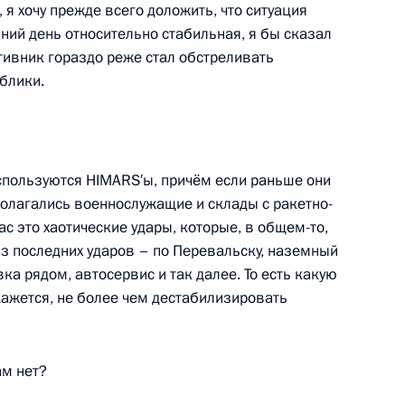
я хочу прежде всего доложить, что ситуация
ганскую Народную Республику
ний день относительно стабильная, я бы сказал
тивник гораздо реже стал обстреливать
блики.
раструктуры в новых
спользуются HIMARS′ы, причём если раньше они
полагались военнослужащие и склады с ракетно-
с это хаотические удары, которые, в общем-то,
з последних ударов – по Перевальску, наземный
ка рядом, автосервис и так далее. То есть какую
-экономического развития
кажется, не более чем дестабилизировать
ам нет?