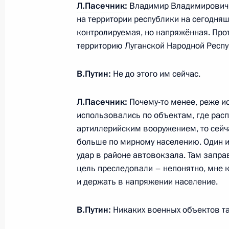
Л.Пасечник
:
Владимир Владимирович, 
Мария Львова-Белова посетила Лу
на территории республики на сегодняш
контролируемая, но напряжённая. Про
19 марта 2025 года, 21:00
территорию Луганской Народной Респу
В.Путин:
Не до этого им сейчас.
Открытие объектов социальной инф
регионах
Л.Пасечник:
Почему-то менее, реже и
30 сентября 2024 года, 15:10
использовались по объектам, где рас
артиллерийским вооружением, то сейча
больше по мирному населению. Один и
удар в районе автовокзала. Там заправ
Совещание по вопросам социально
цель преследовали – непонятно, мне 
новых субъектов РФ
и держать в напряжении население.
24 июля 2024 года, 16:20
В.Путин:
Никаких военных объектов т