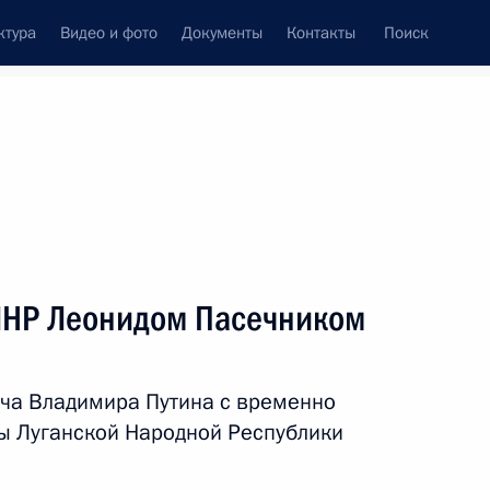
ктура
Видео и фото
Документы
Контакты
Поиск
Все персоны
 ЛНР Леонидом Пасечником
ча Владимира Путина с временно
Подписаться на ленту
ы Луганской Народной Республики