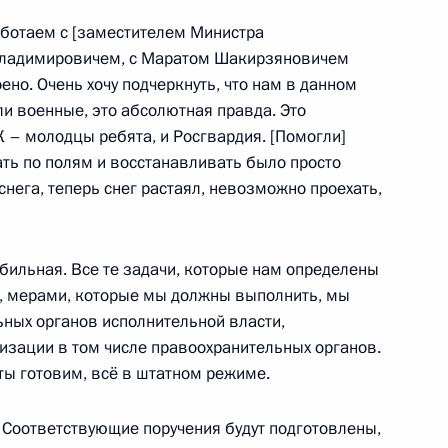
ботаем с [заместителем Министра
ых наград
Владимировичем, с Маратом Шакирзяновичем
ено. Очень хочу подчеркнуть, что нам в данном
и военные, это абсолютная правда. Это
 – молодцы ребята, и Росгвардия. [Помогли]
хать по полям и восстанавливать было просто
Р и ДНР
снега, теперь снег растаял, невозможно проехать,
бильная. Все те задачи, которые нам определены
 мерами, которые мы должны выполнить, мы
главами ДНР и ЛНР
ных органов исполнительной власти,
низации в том числе правоохранительных органов.
нты готовим, всё в штатном режиме.
 Соответствующие поручения будут подготовлены,