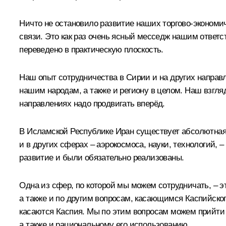
Ничто не остановило развитие наших торгово-экономич
связи. Это как раз очень ясный месседж нашим ответст
переведено в практическую плоскость.
Наш опыт сотрудничества в Сирии и на других направл
нашим народам, а также и региону в целом. Наш взгля
направлениях надо продвигать вперёд.
В Исламской Республике Иран существует абсолютная в
и в других сферах – аэрокосмоса, науки, технологий,
развитие и были обязательно реализованы.
Одна из сфер, по которой мы можем сотрудничать, – эт
а также и по другим вопросам, касающимся Каспийског
касаются Каспия. Мы по этим вопросам можем прийти к
а также и рациональному его использованию.