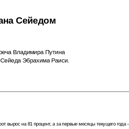
ана Сейедом
треча Владимира Путина
 Сейеда Эбрахима Раиси.
т вырос на 81 процент, а за первые месяцы текущего года 