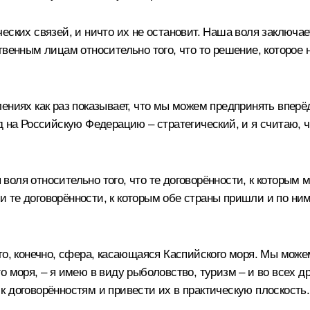
еских связей, и ничто их не остановит. Наша воля заключа
венным лицам относительно того, что то решение, которое н
ениях как раз показывает, что мы можем предпринять вперё
д на Российскую Федерацию – стратегический, и я считаю, ч
оля относительно того, что те договорённости, к которым 
 – и те договорённости, к которым обе страны пришли и по 
о, конечно, сфера, касающаяся Каспийского моря. Мы можем
о моря, – я имею в виду рыболовство, туризм – и во всех д
 договорённостям и привести их в практическую плоскость.