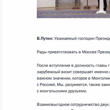
3 сентября 2024 года, 15:00
Президенты России и Монголии воз
Георгию Жукову
В.Путин:
Уважаемый господин Президе
3 сентября 2024 года, 14:10
Рады приветствовать в Москве Прези
После вступления в должность главы 
Заявления Владимира Путина и Ухн
зарубежный визит совершает именно в н
3 сентября 2024 года, 12:15
важном значении, которое в Монголии
с Россией. Мы, разумеется, также заи
с монгольскими друзьями.
Выступления президентов России и
Взаимовыгодное сотрудничество двух 
в расширенном составе