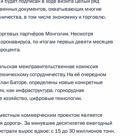
и будет подписан в ходе визита целый ряд
венных документов, охватывающих многие
ичества, в том числе экономику и торговлю.
хнагийн Хурэлсухом
орговых партнёров Монголии. Несмотря
оронавируса, по итогам первых девяти месяцев
роцента.
хнагийн Хурэлсухом
ольская межправительственная комиссия
ехническому сотрудничеству. На её очередном
Улан-Баторе, определены новые конкретные
х, как инфраструктура, горнорудная
Цзиньпином и Президентом
е хозяйство, цифровые технологии.
местным коммерческим проектом является
я дорога». За минувшее десятилетие ежегодный
истрали вырос вдвое: с 15 до 30 миллионов тонн.