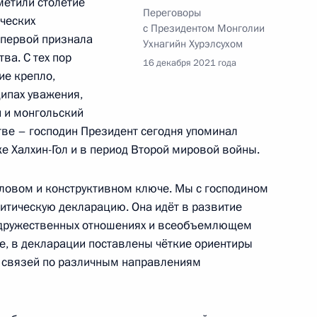
метили столетие
Переговоры
ческих
с Президентом Монголии
 первой признала
Ухнагийн Хурэлсухом
ва. С тех пор
16 декабря 2021 года
ие крепло,
ы
ипах уважения,
й и монгольский
тве – господин Президент сегодня упоминал
ке Халхин-Гол и в период Второй мировой войны.
ловом и конструктивном ключе. Мы с господином
итическую декларацию. Она идёт в развитие
о дружественных отношениях и всеобъемлющем
ое, в декларации поставлены чёткие ориентиры
нголию с официальным
х связей по различным направлениям