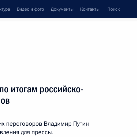
ктура
Видео и фото
Документы
Контакты
Поиск
Все персоны
по итогам российско-
ров
Подписаться на ленту
их переговоров Владимир Путин
явления для прессы.