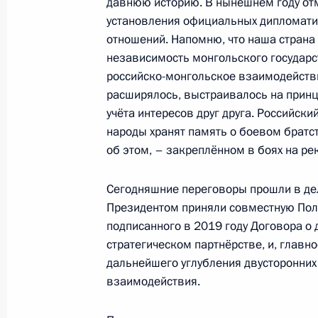
давнюю историю. В нынешнем году от
3 сентября 2024 года, 11:00
установления официальных дипломати
отношений. Напомню, что наша страна
независимость монгольского государст
российско-монгольское взаимодейств
Российско-монгольские переговор
расширялось, выстраивалось на принц
3 сентября 2024 года, 08:30
учёта интересов друг друга. Российски
народы хранят память о боевом братс
об этом, – закреплённом в боях на ре
Официальный визит в Монголию
Сегодняшние переговоры прошли в де
2 − 3 сентября 2024 года
Президентом приняли совместную Пол
подписанного в 2019 году Договора 
стратегическом партнёрстве, и, главн
3 сентября Президент посетит Мо
дальнейшего углубления двусторонни
визитом
взаимодействия.
29 августа 2024 года, 16:50