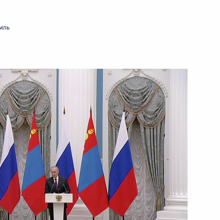
Цзиньпином и Президентом
мль
хнагийн Хурэлсухом
-летия победы на Халхин-Голе
 филиала РЭУ имени