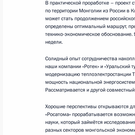
Заседание Совета глав государств
В практической проработке – проект 
по территории Монголии из России в К
17 сентября 2021 года, 12:20
может стать продолжением российског
определены оптимальный маршрут, про
технико-экономическое обоснование. 
Телефонный разговор с Президент
недели.
Хурэлсухом
Солидный опыт сотрудничества накопл
9 июля 2021 года, 12:40
наши компании «Ротек» и «Уральский 
модернизацию теплоэлектростанции ТЭ
мощность национальной энергосистемы
Поздравление Ухнагийн Хурэлсуху с
Рассматривается и другой совместный
Президента Монголии
10 июня 2021 года, 16:30
Хорошие перспективы открываются для
«Росатома» прорабатывается возможно
науки, который займётся исследовани
разных секторов монгольской эконом
Встреча с Премьер-министром Монг