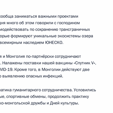
 сообща заниматься важными проектами
дня много об этом говорили с господином
имодействовать по сохранению трансграничных
олии Ухнагийн Хурэлсухом
которые формируют уникальные экосистемы озера
я всемирным наследием ЮНЕСКО.
ия и Монголия по-партнёрски сотрудничают
. Налажены поставки нашей вакцины «Спутник V»,
VID-19. Кроме того, в Монголии действуют две
о выявлению опасных инфекций.
енно-Морского Флота
матика гуманитарного сотрудничества. Условились
ые, спортивные обмены, продолжить практику
ко-монгольской дружбы и Дней культуры.