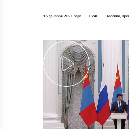
Встреча с Председателем КНР Си 
Монголии Ухнагийн Хурэлсухом
16 декабря 2021 года
16:40
Москва, Кре
2 сентября 2025 года, 06:15
Встреча с Президентом Монголии У
7 мая 2025 года, 20:10
Торжественный приём по случаю 85
3 сентября 2024 года, 15:25
Посещение школы Улан-Баторского
Г.В.Плеханова