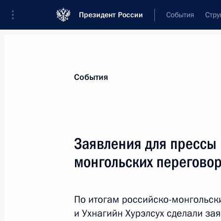
Президент России
События
Стру
Материалы по выбранной персоне
События
Хурэлсух
,
Ухнагийн
Президент Монголии
Заявления для прессы 
монгольских перегово
Лента событий
По итогам российско-монгольск
и Ухнагийн Хурэлсух сделали за