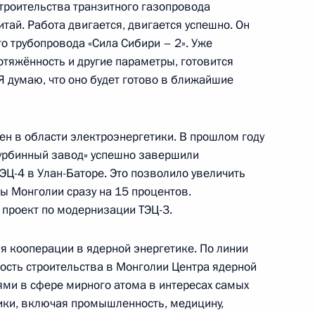
 – членов ШОС
строительства транзитного газопровода
итай. Работа двигается, двигается успешно. Он
о трубопровода «Сила Сибири – 2». Уже
тяжённость и другие параметры, готовится
Я думаю, что оно будет готово в ближайшие
ом Монголии Ухнагийн
ен в области электроэнергетики. В прошлом году
турбинный завод» успешно завершили
Ц-4 в Улан-Баторе. Это позволило увеличить
 Монголии сразу на 15 процентов.
 победой на выборах
 проект по модернизации ТЭЦ-3.
 кооперации в ядерной энергетике. По линии
сть строительства в Монголии Центра ядерной
ями в сфере мирного атома в интересах самых
ики, включая промышленность, медицину,
олии Ухнагийн Хурэлсухом