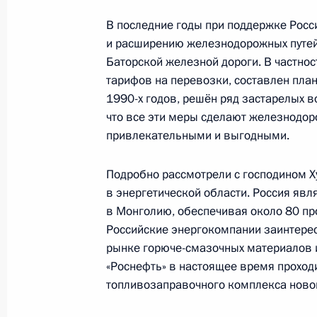
Заявления для прессы по итогам р
В последние годы при поддержке Росс
переговоров
и расширению железнодорожных путей
Баторской железной дороги. В частно
16 декабря 2021 года, 16:40
тарифов на перевозки, составлен пла
1990-х годов, решён ряд застарелых 
что все эти меры сделают железнодо
Переговоры с Президентом Монголи
привлекательными и выгодными.
16 декабря 2021 года, 14:50
Подробно рассмотрели с господином Х
в энергетической области. Россия яв
в Монголию, обеспечивая около 80 пр
16 декабря пройдут переговоры В
Российские энергокомпании заинтере
с Президентом Монголии Ухнагийн 
рынке горюче-смазочных материалов и 
14 декабря 2021 года, 09:00
«Роснефть» в настоящее время проход
топливозаправочного комплекса новог