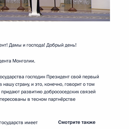
ложили венок к памятнику
нт! Дамы и господа! Добрый день!
дента Монголии.
государства господин Президент свой первый
агийн Хурэлсуха для СМИ
ашу страну, и это, конечно, говорит о том
 придают развитию добрососедских связей
нтересованы в тесном партнёрстве
 Монголии на переговорах
Смотрите также
государств имеет