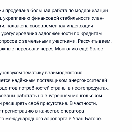
оссийско-монгольских
ии проделана большая работа по модернизации
, укреплению финансовой стабильности Улан-
сти, налажена своевременная индексация
н урегулирования задолженности по кредитам
вопросов с земельными участками. Рассчитываем,
рожные перевозки через Монголию ещё более
и Ухнагийн Хурэлсухом
урэлсухом тематику взаимодействия
ляется надёжным поставщиком энергоносителей
оцентов потребностей страны в нефтепродуктах.
ладимира Путина
сованы работать на внутреннем монгольском
Хурэлсухом
расширять своё присутствие. В частности,
ит регистрацию в качестве оператора
о международного аэропорта в Улан-Баторе.