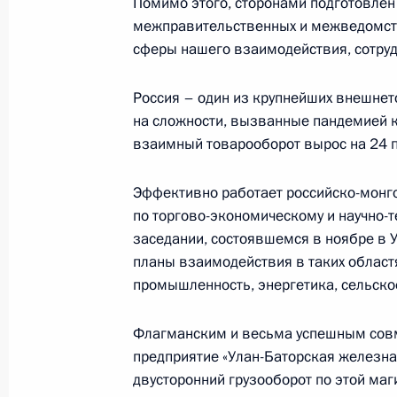
Помимо этого, сторонами подготовлен 
межправительственных и межведомст
сферы нашего взаимодействия, сотрудн
Встреча с Президентом Монголии У
3 июля 2024 года, 11:30
Россия – один из крупнейших внешнет
на сложности, вызванные пандемией к
взаимный товарооборот вырос на 24 п
Встреча с Президентом Монголии У
Эффективно работает российско-монг
17 октября 2023 года, 16:30
по торгово-экономическому и научно-т
заседании, состоявшемся в ноябре в 
планы взаимодействия в таких областя
Встреча с Председателем КНР Си 
промышленность, энергетика, сельско
Монголии Ухнагийн Хурэлсухом
Флагманским и весьма успешным сов
15 сентября 2022 года, 15:40
предприятие «Улан-Баторская железна
двусторонний грузооборот по этой маг