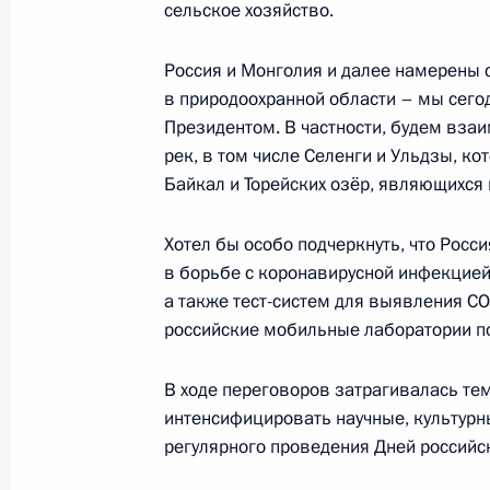
сельское хозяйство.
5 декабря 2019 года, 17:00
Россия и Монголия и далее намерены
в природоохранной области – мы сего
Президентом. В частности, будем вза
Встреча с Премьер-министром Монг
рек, в том числе Селенги и Ульдзы, 
3 сентября 2019 года, 12:25
Байкал и Торейских озёр, являющихс
Хотел бы особо подчеркнуть, что Росс
в борьбе с коронавирусной инфекцией
а также тест-систем для выявления CO
российские мобильные лаборатории п
Встреча с военнослужащими Во
26 июля 2026 года
В ходе переговоров затрагивалась те
интенсифицировать научные, культурн
регулярного проведения Дней российс