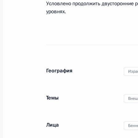
Условлено продолжить двусторонние р
Телефонный разговор с Премьер-м
уровнях.
Беннетом
8 марта 2022 года, 19:00
Телефонный разговор с Премьер-м
Беннетом
География
Изра
6 марта 2022 года, 20:10
Темы
Внеш
Встреча с Премьер-министром Изр
5 марта 2022 года, 20:40
Лица
Бенн