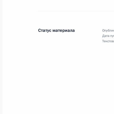
Телефонный разговор с Премьер-м
Беннетом
2 марта 2022 года, 20:20
Статус материала
Опублик
Дата пу
Телефонный разговор с Премьер-м
Текстов
Беннетом
27 февраля 2022 года, 14:55
Телефонный разговор с Премьер-м
Беннетом
13 января 2022 года, 15:55