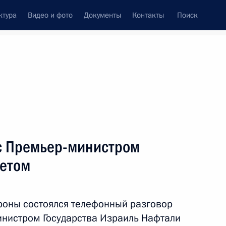
ктура
Видео и фото
Документы
Контакты
Поиск
Все персоны
с Премьер-министром
нетом
Подписаться на ленту
роны состоялся телефонный разговор
нистром Государства Израиль Нафтали