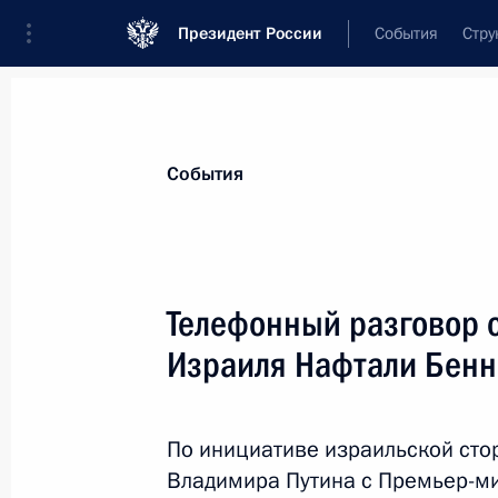
Президент России
События
Стру
Материалы по выбранной персоне
События
Беннет
,
Нафтали
Телефонный разговор 
Израиля Нафтали Бен
Лента событий
По инициативе израильской сто
Владимира Путина с Премьер-ми