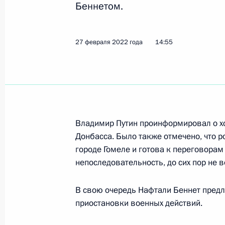
Беннетом.
Телефонный разговор с Премьер-м
Беннетом
5 мая 2022 года, 18:10
27 февраля 2022 года
14:55
Телефонный разговор с Премьер-м
Беннетом
23 марта 2022 года, 18:45
Владимир Путин проинформировал о х
Донбасса. Было также отмечено, что р
городе Гомеле и готова к переговорам
Телефонный разговор с Премьер-м
непоследовательность, до сих пор не
Беннетом
В свою очередь Нафтали Беннет предл
14 марта 2022 года, 20:25
приостановки военных действий.