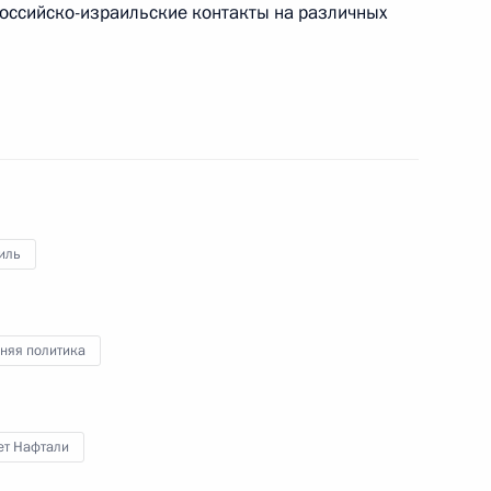
оссийско-израильские контакты на различных
инистром Израиля Нафтали
инистром Израиля Нафтали
иль
няя политика
аиля Нафтали Беннетом
ет Нафтали