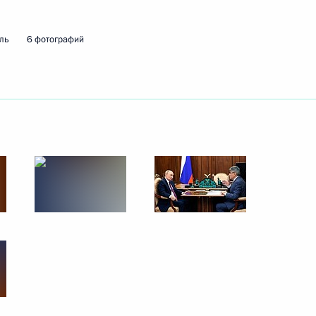
нной Думы восьмого созыва
ль
6 фотографий
х фракций
 люди» Алексеем Нечаевым
 Государственной Думы