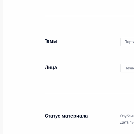
Встреча с лидером партии «Новые
15 февраля 2023 года, 19:45
Темы
Парт
Встреча с руководством Госдумы и
Лица
Неча
7 июля 2022 года, 20:50
Встреча с лидером партии «Новые
15 октября 2021 года, 14:30
Статус материала
Опублик
Дата пу