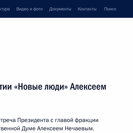
ктура
Видео и фото
Документы
Контакты
Поиск
Все персоны
артии «Новые люди» в
ртии «Новые люди» Алексеем
Подписаться на ленту
стреча Президента с главой фракции
ственной Думе Алексеем Нечаевым.