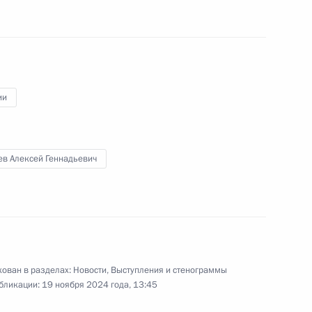
 люди» Алексеем Нечаевым
ии
 главами фракций
ев Алексей Геннадьевич
 люди» Алексеем Нечаевым
ован в разделах:
Новости
,
Выступления и стенограммы
бликации:
19 ноября 2024 года, 13:45