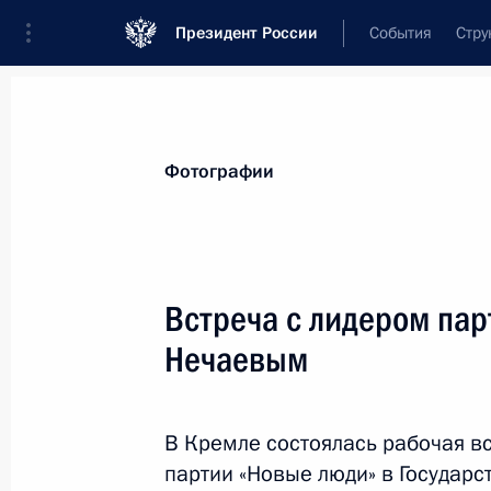
Президент России
События
Стру
Материалы по выбранной персоне
Фотографии
Нечаев
,
Алексей
Геннадьевич
руководитель фракции политической п
Встреча с лидером па
Государственной Думе
Нечаевым
Лента событий
В Кремле состоялась рабочая в
партии «Новые люди» в Государ