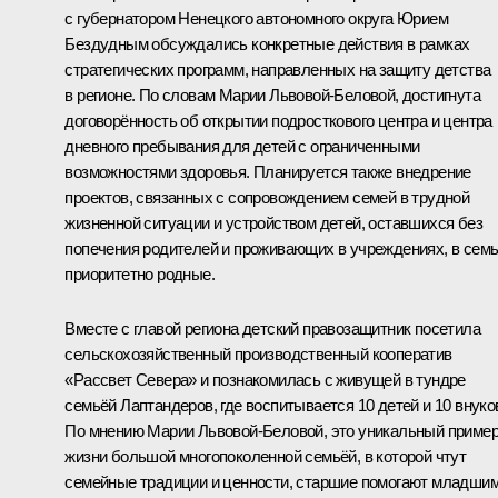
с губернатором Ненецкого автономного округа
Юрием
Бездудным
обсуждались конкретные действия в рамках
стратегических программ, направленных на защиту детства
в регионе. По словам Марии Львовой-Беловой, достигнута
договорённость об открытии подросткового центра и центра
дневного пребывания для детей с ограниченными
возможностями здоровья. Планируется также внедрение
проектов, связанных с сопровождением семей в трудной
жизненной ситуации и устройством детей, оставшихся без
попечения родителей и проживающих в учреждениях, в семь
приоритетно родные.
Вместе с главой региона детский правозащитник посетила
сельскохозяйственный производственный кооператив
«Рассвет Севера» и познакомилась с живущей в тундре
семьёй Лаптандеров, где воспитывается 10 детей и 10 внуко
По мнению Марии Львовой-Беловой, это уникальный приме
жизни большой многопоколенной семьёй, в которой чтут
семейные традиции и ценности, старшие помогают младшим