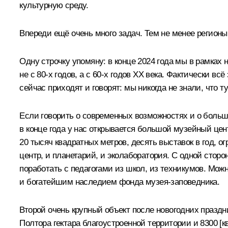
культурную среду.
Впереди ещё очень много задач. Тем не менее регионы 
Одну строчку упомяну: в конце 2024 года мы в рамках 
не с 80-х годов, а с 60-х годов ХХ века. Фактически 
сейчас приходят и говорят: мы никогда не знали, что
Если говорить о современных возможностях и о больш
в конце года у нас открывается большой музейный цен
20 тысяч квадратных метров, десять выставок в год, ог
центр, и планетарий, и эколаборатория. С одной стор
поработать с педагогами из школ, из техникумов. Можн
и богатейшим наследием фонда музея-заповедника.
Второй очень крупный объект после новогодних празд
Полтора гектара благоустроенной территории и 8300 [