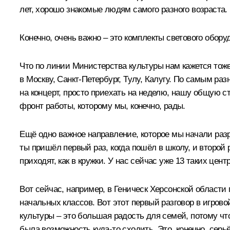
лет, хорошо знакомые людям самого разного возраста.
Конечно, очень важно – это комплекты светового обору
Что по линии Министерства культуры нам кажется тож
в Москву, Санкт-Петербург, Тулу, Калугу. По самым ра
на концерт, просто приехать на неделю, нашу общую 
фронт работы, которому мы, конечно, рады.
Ещё одно важное направление, которое мы начали раз
ты пришёл первый раз, когда пошёл в школу, и второй р
приходят, как в кружки. У нас сейчас уже 13 таких цен
Вот сейчас, например, в Геническ Херсонской области
начальных классов. Вот этот первый разговор в игрово
культуры – это большая радость для семей, потому чт
была возможность куда-то сходить. Это, конечно, сер