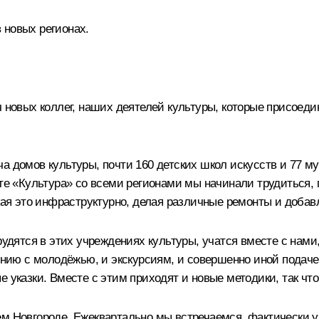
 новых регионах.
ч новых коллег, наших деятелей культуры, которые присоед
ча домов культуры, почти 160 детских школ искусств и 77 
кте «Культура» со всеми регионами мы начинали трудиться, 
уская это инфраструктурно, делая различные ремонты и до
трудятся в этих учреждениях культуры, учатся вместе с на
нию с молодёжью, и экскурсиям, и совершенно иной подач
 указки. Вместе с этим приходят и новые методики, так чт
м Новгороде. Ежеквартально мы встречаемся, фактически уз