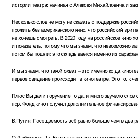
истории театра: начиная с Алексея Михайловича и за
Несколько слов не могу не сказать о поддержке россий
прожить без американского кино, что российский зрит
не хочешь смотреть. В 2020 году на российское кино хо
и показатель, потому что мы знаем, что невозможно за
потом бы пошли: это складывается именно из сарафан
И мы знаем, что такой охват – это именно когда кинот
первое свидание происходит в кинотеатре. Это то, к ч
Плюс Вы дали поручение тогда, и много звучало слов с
пор, Фонд кино получил дополнительное финансирова
В.Путин:
Посещаемость всё равно больше чем в два р
О.Любимова:
Да. Были страхи про то, что кинотеатры 