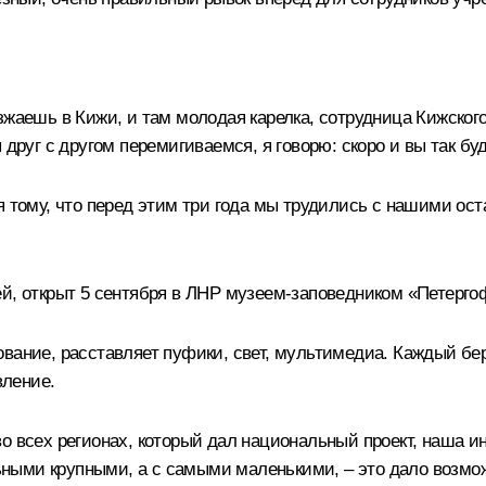
зжаешь в Кижи, и там молодая карелка, сотрудница Кижского
друг с другом перемигиваемся, я говорю: скоро и вы так буд
я тому, что перед этим три года мы трудились с нашими ос
ей, открыт 5 сентября в ЛНР музеем-заповедником «Петерг
ование, расставляет пуфики, свет, мультимедиа. Каждый бер
вление.
о всех регионах, который дал национальный проект, наша 
ными крупными, а с самыми маленькими, – это дало возмо