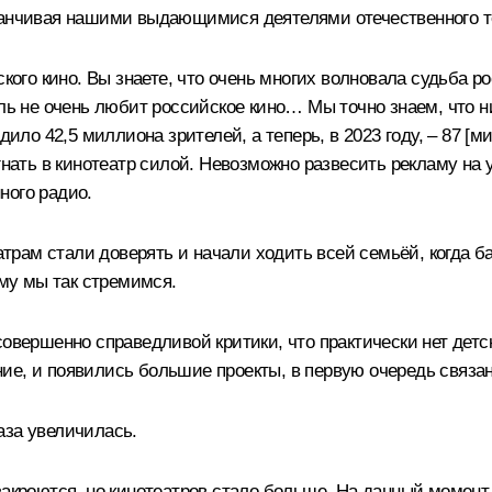
канчивая нашими выдающимися деятелями отечественного те
ского кино. Вы знаете, что очень многих волновала судьба р
ель не очень любит российское кино… Мы точно знаем, что н
дило 42,5 миллиона зрителей, а теперь, в 2023 году, – 87 [
гнать в кинотеатр силой. Невозможно развесить рекламу на 
ного радио.
еатрам стали доверять и начали ходить всей семьёй, когда 
ему мы так стремимся.
овершенно справедливой критики, что практически нет детск
ние, и появились большие проекты, в первую очередь свя
аза увеличилась.
закроются, но кинотеатров стало больше. На данный момент 