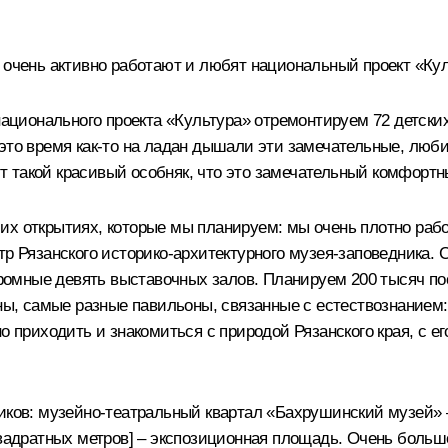
очень активно работают и любят национальный проект «Культ
национального проекта «Культура» отремонтируем 72 детских 
всё это время как-то на ладан дышали эти замечательные, 
 тут такой красивый особняк, что это замечательный комфор
их открытиях, которые мы планируем: мы очень плотно раб
тр Рязанского историко-архитектурного музея-заповедника. 
ромные девять выставочных залов. Планируем 200 тысяч посет
оны, самые разные павильоны, связанные с естествознанием
о приходить и знакомиться с природой Рязанского края, с 
ников: музейно-театральный квартал «Бахрушинский музей» 
квадратных метров] – экспозиционная площадь. Очень большо