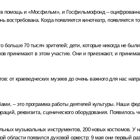
м в помощь и «Мосфильм», и Госфильмофонд – оцифрованная
ень востребована. Когда появляется кинотеатр, появляется 
 больше 70 тысяч зрителей; дети, которые никогда не были 
онов принимают в этом участие. Они и приезжают, и принима
ов: от краеведческих музеев до очень важного для нас нап
ами, – это программа работы деятелей культуры. Наши фед
ораций, реквизита, сценического оборудования. Появилось ч
льных музыкальных инструментов, 200 новых костюмов. У 
й области появился духовой оркестр: 9 мая они первый ра