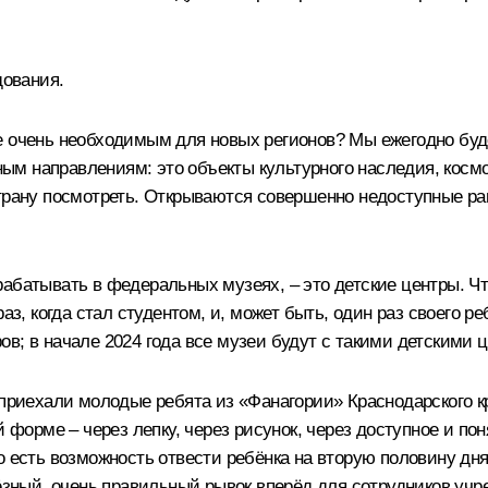
дования.
е очень необходимым для новых регионов? Мы ежегодно буде
зным направлениям: это объекты культурного наследия, космо
страну посмотреть. Открываются совершенно недоступные ра
рабатывать в федеральных музеях, – это детские центры. Ч
аз, когда стал студентом, и, может быть, один раз своего ре
тров; в начале 2024 года все музеи будут с такими детскими 
 приехали молодые ребята из «Фанагории» Краснодарского к
й форме – через лепку, через рисунок, через доступное и по
о есть возможность отвести ребёнка на вторую половину дн
ьёзный, очень правильный рывок вперёд для сотрудников учр