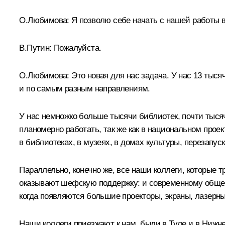
О.Любимова
:
Я позволю себе начать с нашей работы в
В.Путин:
Пожалуйста.
О.Любимова:
Это новая для нас задача. У нас 13 тыся
и по самым разным направлениям.
У нас немножко больше тысячи библиотек, почти тыся
планомерно работать, так же как в национальном прое
в библиотеках, в музеях, в домах культуры, перезап
Параллельно, конечно же, все наши коллеги, которые 
оказывают шефскую поддержку: и современному обще
когда появляются большие проекторы, экраны, лазерные
Наши коллеги приезжают к нам, были в Туле и в Нижне