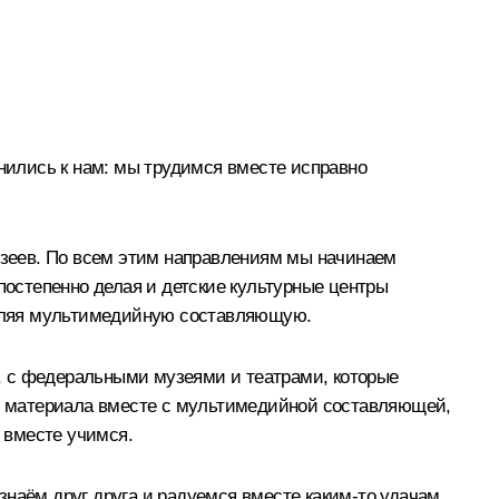
инились к нам: мы трудимся вместе исправно
музеев. По всем этим направлениям мы начинаем
постепенно делая и детские культурные центры
бавляя мультимедийную составляющую.
ми, с федеральными музеями и театрами, которые
е материала вместе с мультимедийной составляющей,
о вместе учимся.
наём друг друга и радуемся вместе каким-то удачам,