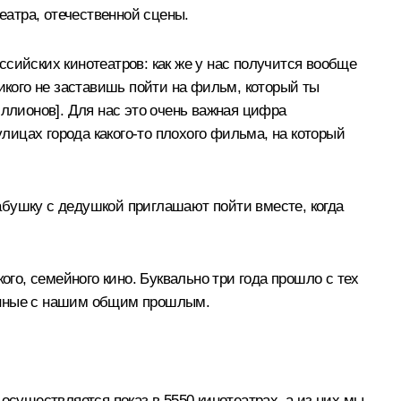
атра, отечественной сцены.
оссийских кинотеатров: как же у нас получится вообще
икого не заставишь пойти на фильм, который ты
миллионов]. Для нас это очень важная цифра
улицах города какого-то плохого фильма, на который
бабушку с дедушкой приглашают пойти вместе, когда
ого, семейного кино. Буквально три года прошло с тех
занные с нашим общим прошлым.
осуществляется показ в 5550 кинотеатрах, а из них мы